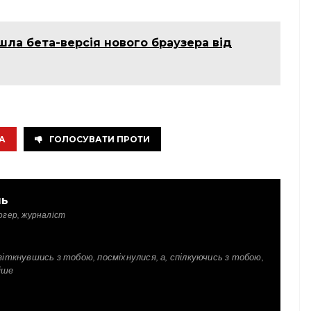
шла бета-версія нового браузера від
А
ГОЛОСУВАТИ ПРОТИ
ль
огер, журналіст
зіткнувшись з тобою, посміхнулися, а, спілкуючись з тобою,
іше