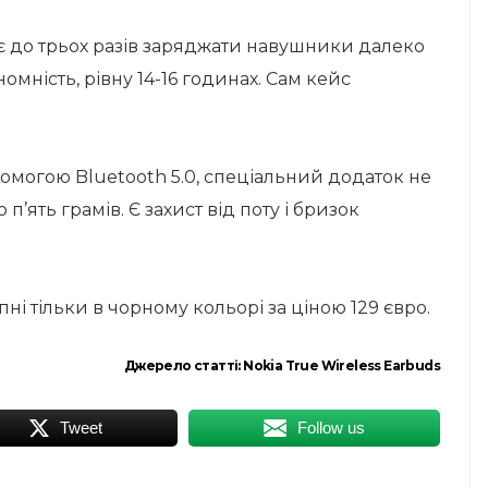
 до трьох разів заряджати навушники далеко
омність, рівну 14-16 годинах. Сам кейс
помогою Bluetooth 5.0, спеціальний додаток не
’ять грамів. Є захист від поту і бризок
пні тільки в чорному кольорі за ціною 129 євро.
Джерело статті:
Nokia True Wireless Earbuds
Tweet
Follow us