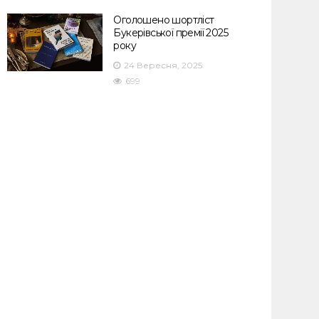
Оголошено шортліст
Букерівської премії 2025
року
24 Вересня, 2025
699