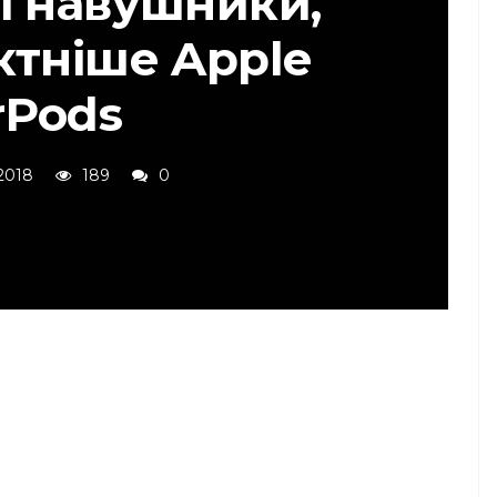
і навушники,
ктніше Apple
rPods
2018
189
0