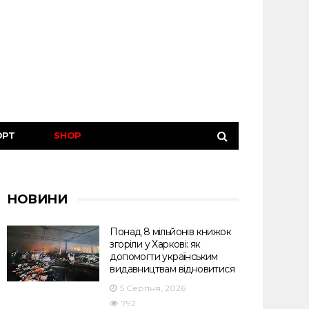
ОРТ
SHOP
НОВИНИ
Понад 8 мільйонів книжок
згоріли у Харкові: як
допомогти українським
видавництвам відновитися
5 Серпня, 2026
792