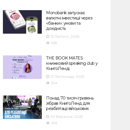
Monobank запускає
валютні інвестиції через
«банки»: умови та
дохідність
13 Лютого, 2026
528
THE BOOK MATES:
книжковий speaking club у
КнигоЛенді
21 Листопада, 2025
324
Понад 70 тисяч гривень
зібрав КнигоЛенд для
реабілітації військових
30 Вересня, 2025
476