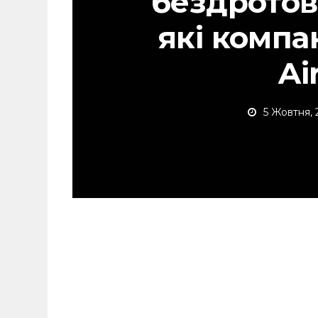
бездротов
які компа
Ai
5 Жовтня, 