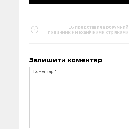
LG представила розумний
годинник з механічними стрілками
Залишити коментар