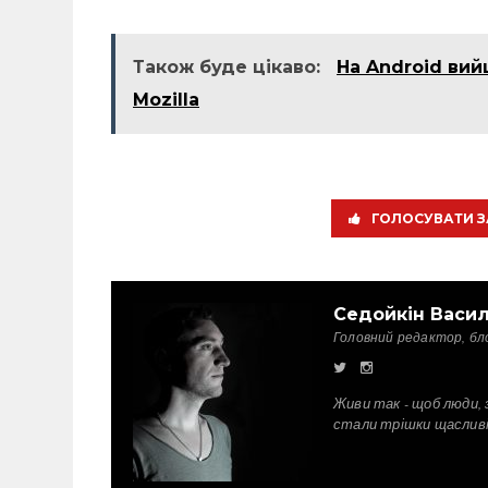
Також буде цікаво:
На Android вий
Mozilla
ГОЛОСУВАТИ З
Седойкін Васи
Головний редактор, бл
Живи так - щоб люди, 
стали трішки щаслив