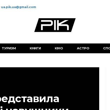
ua.pik.ua@gmail.com
ТУРИЗМ
КНИГИ
КІНО
АСТРО
СП
редставила