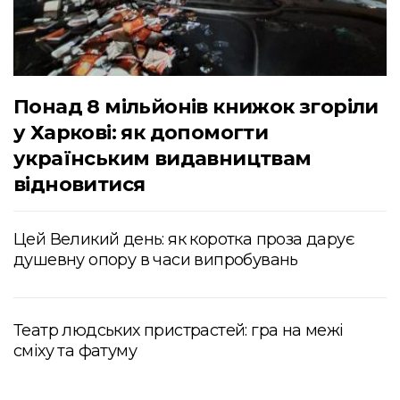
Понад 8 мільйонів книжок згоріли
у Харкові: як допомогти
українським видавництвам
відновитися
Цей Великий день: як коротка проза дарує
душевну опору в часи випробувань
Театр людських пристрастей: гра на межі
сміху та фатуму