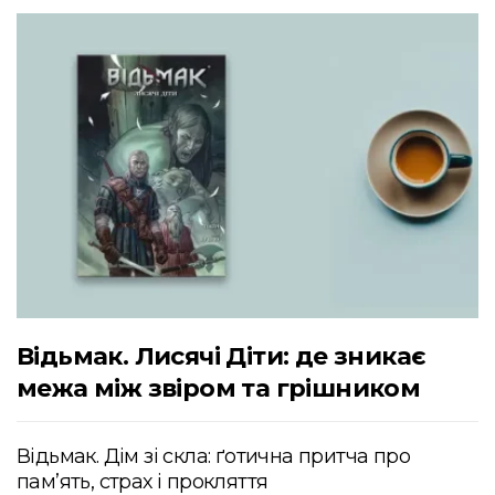
Відьмак. Лисячі Діти: де зникає
межа між звіром та грішником
Відьмак. Дім зі скла: ґотична притча про
пам’ять, страх і прокляття