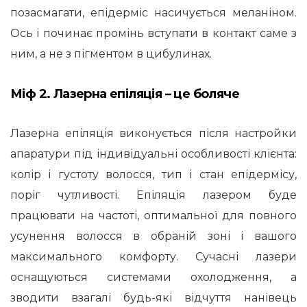
позасмагати, епідерміс насичується меланіном.
Ось і починає промінь вступати в контакт саме з
ним, а не з пігментом в цибулинах.
Міф 2. Лазерна епіляція – це боляче
Лазерна епіляція виконується після настройки
апаратури під індивідуальні особливості клієнта:
колір і густоту волосся, тип і стан епідермісу,
поріг чутливості. Епіляція лазером буде
працювати на частоті, оптимальної для повного
усунення волосся в обраній зоні і вашого
максимального комфорту. Сучасні лазери
оснащуються системами охолодження, а
зводити взагалі будь-які відчуття нанівець