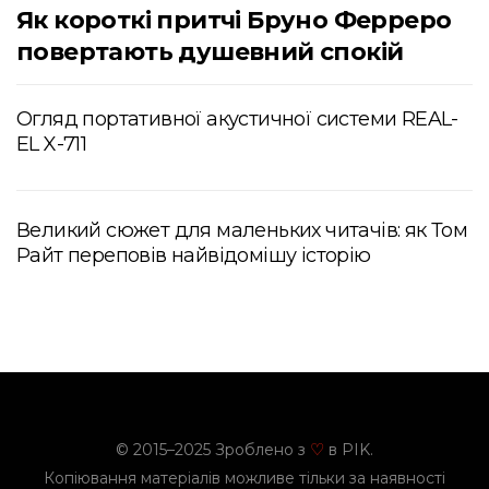
Як короткі притчі Бруно Ферреро
повертають душевний спокій
Огляд портативної акустичної системи REAL-
EL X-711
Великий сюжет для маленьких читачів: як Том
Райт переповів найвідомішу історію
© 2015–2025 Зроблено з
в PIK.
♡
Копіювання матеріалів можливе тільки за наявності