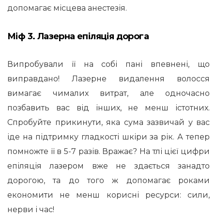
допомагає місцева анестезія.
Міф 3. Лазерна епіляція дорога
Випробували її на собі пані впевнені, що
виправдано! Лазерне видалення волосся
вимагає чималих витрат, але одночасно
позбавить вас від інших, не менш істотних.
Спробуйте прикинути, яка сума зазвичай у вас
іде на підтримку гладкості шкіри за рік. А тепер
помножте її в 5-7 разів. Вражає? На тлі цієї цифри
епіляція лазером вже не здається занадто
дорогою, та до того ж допомагає роками
економити не менш корисні ресурси: сили,
нерви і час!