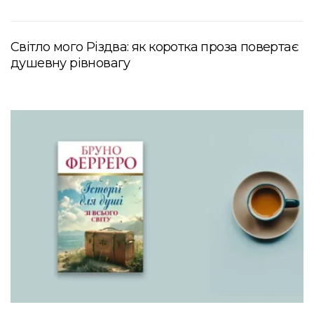
Світло мого Різдва: як коротка проза повертає
душевну рівновагу