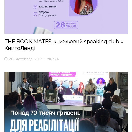
THE BOOK MATES: книжковий speaking club у
КнигоЛенді
21 Листопада, 2025
324