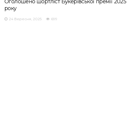
Оголошено шортліст Букерівської премії 2025
року
24 Вересня, 2025
699