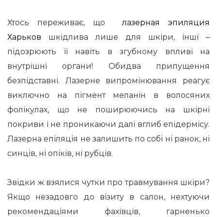
Хтось переживає, що
лазерная эпиляция
Харьков
шкідлива лише для шкіри, інші –
підозрюють її навіть в згубному впливі на
внутрішні органи! Обидва припущення
безпідставні. Лазерне випромінювання реагує
виключно на пігмент меланін в волосяних
фолікулах, що не поширюючись на шкірні
покриви і не проникаючи далі вглиб епідермісу.
Лазерна епіляція не залишить по собі ні ранок, ні
синців, ні опіків, ні рубців.
Звідки ж взялися чутки про травмування шкіри?
Якщо незадовго до візиту в салон, нехтуючи
рекомендаціями фахівців, гарненько