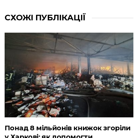
СХОЖІ ПУБЛІКАЦІЇ
Понад 8 мільйонів книжок згоріли
у Харкові: як допомогти