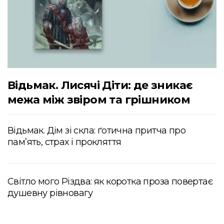
Відьмак. Лисячі Діти: де зникає
межа між звіром та грішником
Відьмак. Дім зі скла: ґотична притча про
пам’ять, страх і прокляття
Світло мого Різдва: як коротка проза повертає
душевну рівновагу