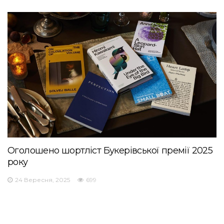
Оголошено шортліст Букерівської премії 2025
року
24 Вересня, 2025
699