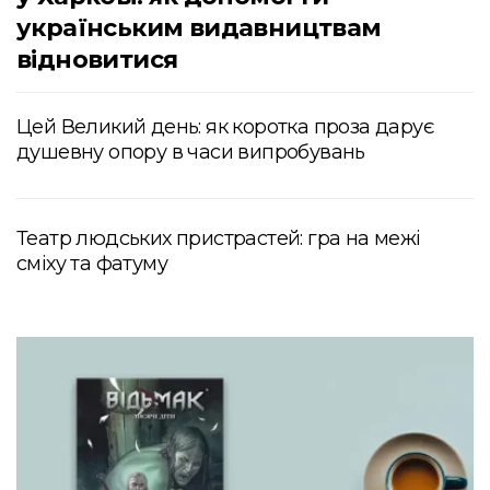
українським видавництвам
відновитися
Цей Великий день: як коротка проза дарує
душевну опору в часи випробувань
Театр людських пристрастей: гра на межі
сміху та фатуму