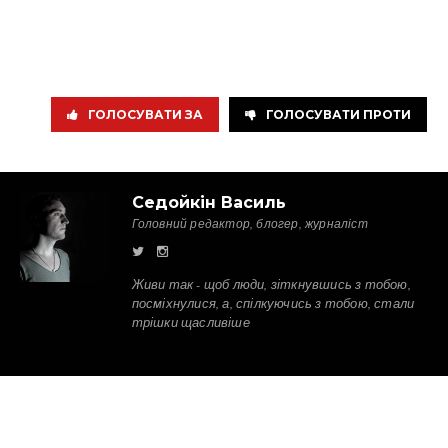
ГОЛОСУВАТИ ЗА
ГОЛОСУВАТИ ПРОТИ
Седойкін Василь
Головний редактор, блогер, журналіст
Живи так - щоб люди, зіткнувшись з тобою,
посміхнулися, а, спілкуючись з тобою, стали
трішки щасливіше