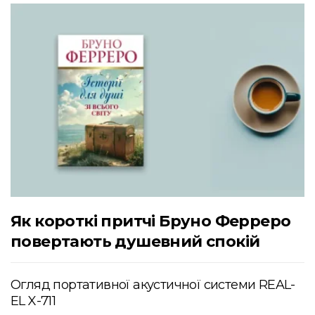
Як короткі притчі Бруно Ферреро
повертають душевний спокій
Огляд портативної акустичної системи REAL-
EL X-711