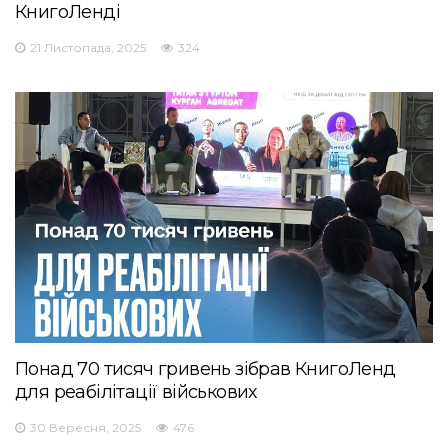
КнигоЛенді
21 Листопада, 2025
324
Понад 70 тисяч гривень зібрав КнигоЛенд
для реабілітації військових
30 Вересня, 2025
476