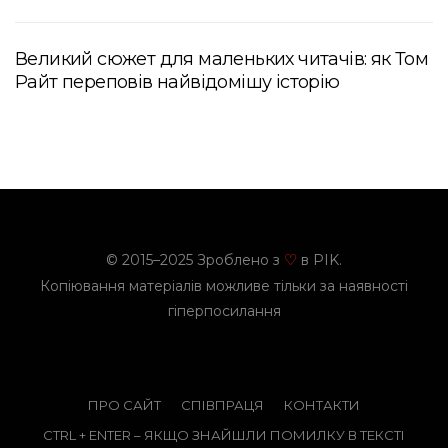
Великий сюжет для маленьких читачів: як Том
Райт переповів найвідомішу історію
© 2015–2025 Зроблено з
в PIK.
♡
Копіювання матеріалів можливе тільки за наявності
гіперпосилання
ПРО САЙТ
СПІВПРАЦЯ
КОНТАКТИ
CTRL + ENTER – ЯКЩО ЗНАЙШЛИ ПОМИЛКУ В ТЕКСТІ