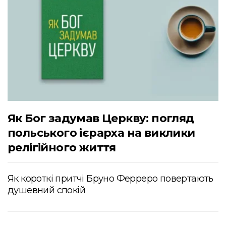
Як Бог задумав Церкву: погляд
польського ієрарха на виклики
релігійного життя
Як короткі притчі Бруно Ферреро повертають
душевний спокій