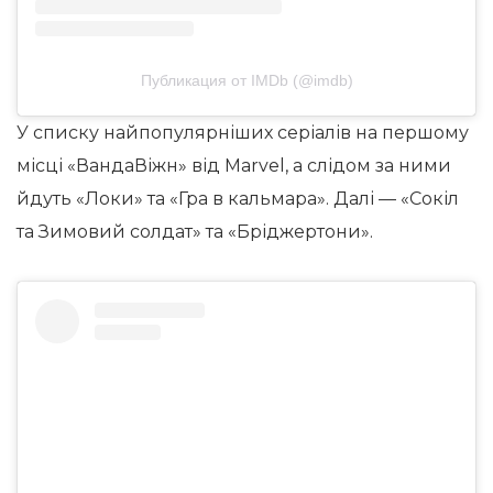
Публикация от IMDb (@imdb)
У списку найпопулярніших серіалів на першому
місці «ВандаВіжн» від Marvel, а слідом за ними
йдуть «Локи» та «Гра в кальмара». Далі — «Сокіл
та Зимовий солдат» та «Бріджертони».