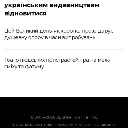
українським видавництвам
відновитися
Цей Великий день: як коротка проза дарує
душевну опору в часи випробувань
Театр людських пристрастей: гра на межі
сміху та фатуму
© 2015–2025 Зроблено з
в PIK.
♡
Копіювання матеріалів можливе тільки за наявності