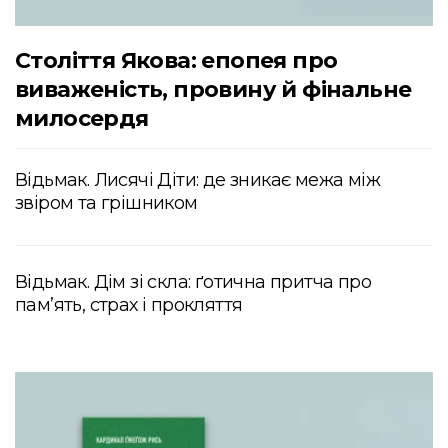
Століття Якова: епопея про
виваженість, провину й фінальне
милосердя
Відьмак. Лисячі Діти: де зникає межа між
звіром та грішником
Відьмак. Дім зі скла: ґотична притча про
пам’ять, страх і прокляття