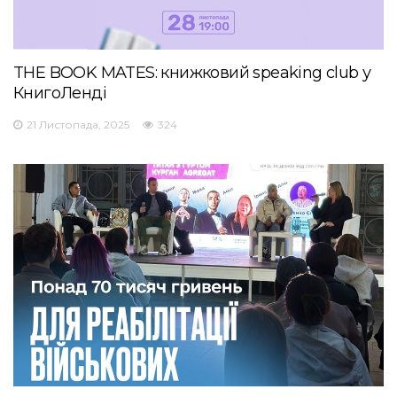
THE BOOK MATES: книжковий speaking club у
КнигоЛенді
21 Листопада, 2025
324