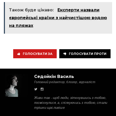
Також буде цікаво:
Експерти назвали
європейські країни з найчистішою водою
на пляжах
ГОЛОСУВАТИ ЗА
ГОЛОСУВАТИ ПРОТИ
Седойкін Василь
Головний редактор, блогер, журналіст
Живи так - щоб люди, зіткнувшись з тобою,
посміхнулися, а, спілкуючись з тобою, стали
трішки щасливіше