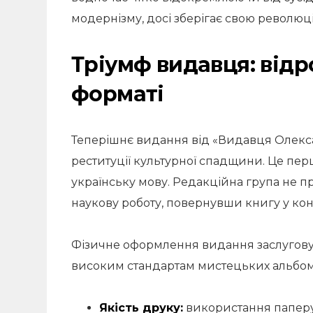
модернізму, досі зберігає свою революці
Тріумф видавця: від
форматі
Теперішнє видання від «Видавця Олекс
реституції культурної спадщини. Це пер
українську мову. Редакційна група не пр
наукову роботу, повернувши книгу у конт
Фізичне оформлення видання заслуговує
високим стандартам мистецьких альбом
Якість друку:
використання папер