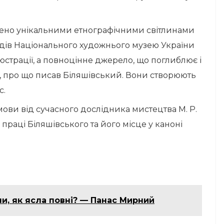
ено унікальними етнографічними світлинами
фондів Національного художнього музею України
люстрації, а повноцінне джерело, що поглиблює і
, про що писав Біляшівський. Вони створюють
с.
ови від сучасного дослідника мистецтва М. Р.
праці Біляшівського та його місце у каноні
ли, як ясла повні? — Панас Мирний