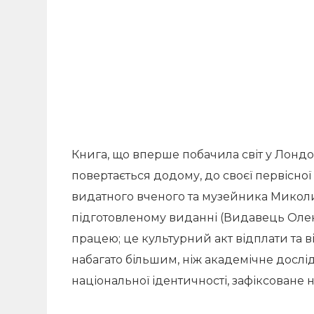
Книга, що вперше побачила світ у Лондоні
повертається додому, до своєї первісно
видатного вченого та музейника Миколи 
підготовленому виданні (Видавець Оле
працею; це культурний акт відплати та в
набагато більшим, ніж академічне дослі
національної ідентичності, зафіксоване на