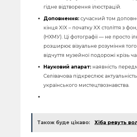
гідне відтворення ілюстрацій.
Доповнення:
сучасний том доповн
кінця XIX – початку XX століття з 
(НХМУ). Ці фотографії — не просто і
розширює візуальне розуміння того
відчуття музейної подорожі крізь ча
Науковий апарат:
наявність передм
Селівачова підкреслює актуальність 
українського мистецтвознавства.
Також буде цікаво:
Хіба ревуть во