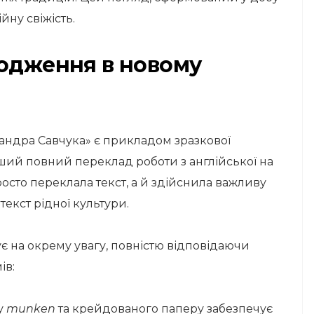
йну свіжість.
родження в новому
андра Савчука» є прикладом зразкової
ший повний переклад роботи з англійської на
осто переклала текст, а й здійснила важливу
екст рідної культури.
 на окрему увагу, повністю відповідаючи
ів:
у
munken
та крейдованого паперу забезпечує