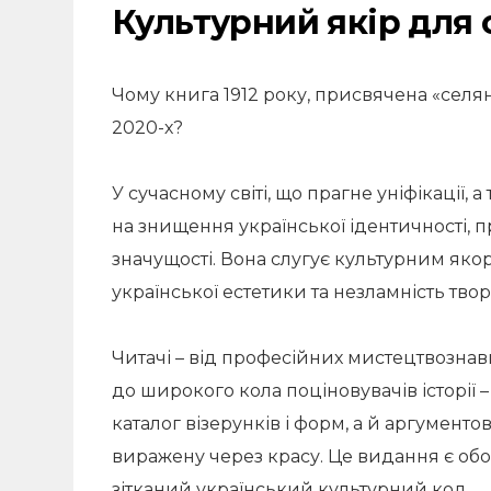
Культурний якір для 
Чому книга 1912 року, присвячена «селя
2020-х?
У сучасному світі, що прагне уніфікації, 
на знищення української ідентичності, 
значущості. Вона слугує культурним як
української естетики та незламність тво
Читачі – від професійних мистецтвознав
до широкого кола поціновувачів історії
каталог візерунків і форм, а й аргументо
виражену через красу. Це видання є обов’
зітканий український культурний код.