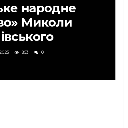
ьке народне
во» Миколи
івського
 2025
853
0