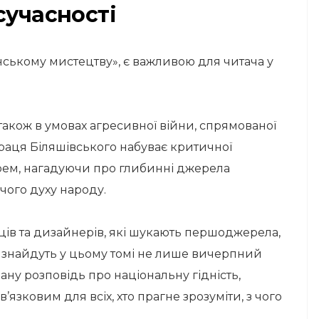
сучасності
нському мистецтву», є важливою для читача у
а також в умовах агресивної війни, спрямованої
праця Біляшівського набуває критичної
орем, нагадуючи про глибинні джерела
рчого духу народу.
ців та дизайнерів, які шукають першоджерела,
 – знайдуть у цьому томі не лише вичерпний
вану розповідь про національну гідність,
язковим для всіх, хто прагне зрозуміти, з чого