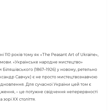
 110 років тому як «The Peasant Art of Ukraine»,
ї мови. «Українське народне мистецтво»
Біляшівського (1867–1926) у новому, ретельно
ксандр Савчук) є не просто мистецтвознавчою
ідновлення. Для сучасної України цей том є
дження, – це потужне свідчення неперервності
 зорі XX століття.