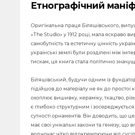
Етнографічний маніфе
Оригінальна праця Біляшівського, ви
«The Studio» у 1912 році, мала яскраво в
самобутність та естетичну цінність укра
українські землі були розділені між імп
тискам, ця книга стала політично значу
Біляшівський, будучи одним із фундато
підійшов до матеріалу не як до простої ко
охоплює вишивку, кераміку, ткацтво, різь
є глибоко структурним і зосереджується
сутності орнаментів. Він доводить, що ц
має свої унікальні закони та генезу, щ
водночас чітко відокремлюючи від сусід