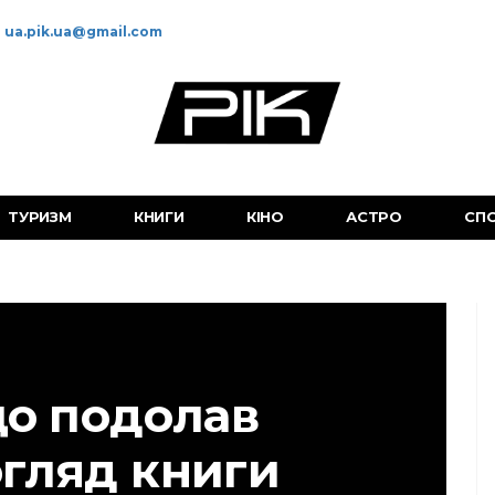
ua.pik.ua@gmail.com
ТУРИЗМ
КНИГИ
КІНО
АСТРО
СП
що подолав
 огляд книги