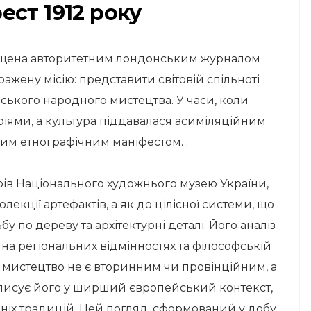
ст 1912 року
пущена авторитетним лондонським журналом
иражену місію: представити світовій спільноті
їнського народного мистецтва. У часи, коли
еріями, а культура піддавалася асиміляційним
щим етнографічним маніфестом. .
рів Національного художнього музею України,
лекції артефактів, а як до цілісної системи, що
бу по дереву та архітектурні деталі. Його аналіз
 на регіональних відмінностях та філософській
е мистецтво не є вторинним чи провінційним, а
о вписує його у ширший європейський контекст,
ніх традицій. Цей погляд, сформований у добу