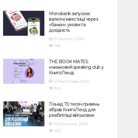
Monobank запускає
валютні інвестиції через
«банки»: умови та
дохідність
13 Лютого, 2026
528
THE BOOK MATES:
книжковий speaking club у
КнигоЛенді
21 Листопада, 2025
324
Понад 70 тисяч гривень
зібрав КнигоЛенд для
реабілітації військових
30 Вересня, 2025
476