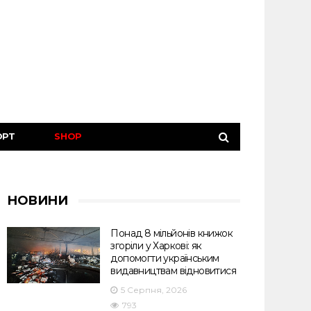
ОРТ
SHOP
НОВИНИ
Понад 8 мільйонів книжок
згоріли у Харкові: як
допомогти українським
видавництвам відновитися
5 Серпня, 2026
793