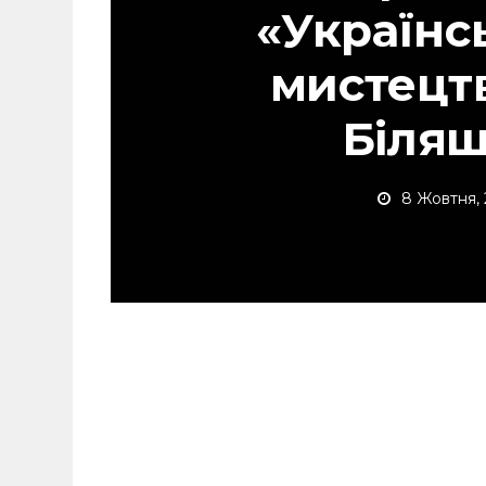
«Українс
мистецт
Біляш
8 Жовтня,