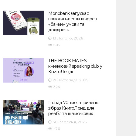
Monobank запускає
валютні інвестиції через
«банки»: умови та
дохідність
13 Лютого, 2026
528
THE BOOK MATES:
книжковий speaking club у
КнигоЛенді
21 Листопада, 2025
324
Понад 70 тисяч гривень
зібрав КнигоЛенд для
реабілітації військових
30 Вересня, 2025
476