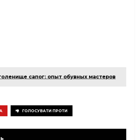
 голенище сапог: опыт обувных мастеров
А
ГОЛОСУВАТИ ПРОТИ
ль