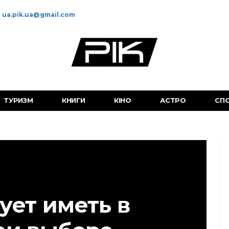
ua.pik.ua@gmail.com
ТУРИЗМ
КНИГИ
КІНО
АСТРО
СП
ует иметь в