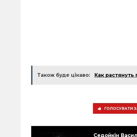
Також буде цікаво:
Как растянуть
ГОЛОСУВАТИ З
Седойкін Васи