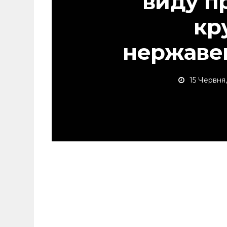
виду п
кр
нержаве
15 Червня