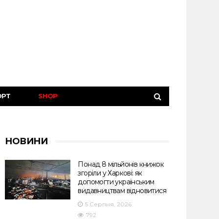
ОРТ
SHOP
НОВИНИ
Понад 8 мільйонів книжок
згоріли у Харкові: як
допомогти українським
видавництвам відновитися
5 Серпня, 2026
792