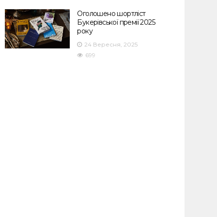
Оголошено шортліст
Букерівської премії 2025
року
24 Вересня, 2025
699