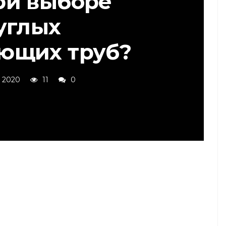
ри выборе
углых
ющих труб?
, 2020
11
0