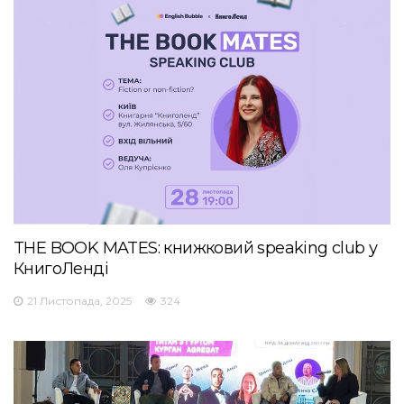
THE BOOK MATES: книжковий speaking club у
КнигоЛенді
21 Листопада, 2025
324