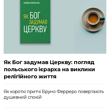
Як Бог задумав Церкву: погляд
польського ієрарха на виклики
релігійного життя
Як короткі притчі Бруно Ферреро повертають
душевний спокій