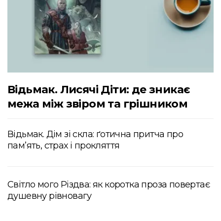
Відьмак. Лисячі Діти: де зникає
межа між звіром та грішником
Відьмак. Дім зі скла: ґотична притча про
пам’ять, страх і прокляття
Світло мого Різдва: як коротка проза повертає
душевну рівновагу