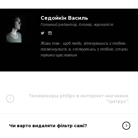
Седойкін Василь
Головний редактор, блогер, журналіст
Живи так - щоб люди, зіткнувшись з тобою,
посміхнулися, а, спілкуючись з тобою, стали
трішки щасливіше
Телевизоры philips в интернет-магазине
“Цитрус”
Чи варто видаляти фільтр сажі?