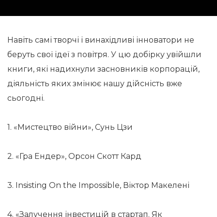
Навіть самі творчі і винахідливі інноватори не
беруть свої ідеї з повітря. У цю добірку увійшли
книги, які надихнули засновників корпорацій,
діяльність яких змінює нашу дійсність вже
сьогодні.
1. «Мистецтво війни», Сунь Цзи
2. «Гра Ендер», Орсон Скотт Кард
3. Insisting On the Impossible, Віктор Макелені
4. «Залучення інвестицій в стартап. Як