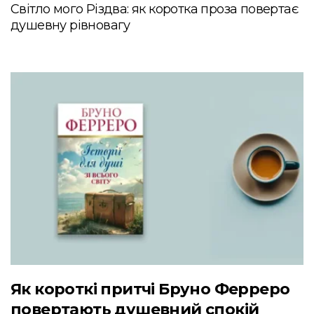
Світло мого Різдва: як коротка проза повертає
душевну рівновагу
Як короткі притчі Бруно Ферреро
повертають душевний спокій