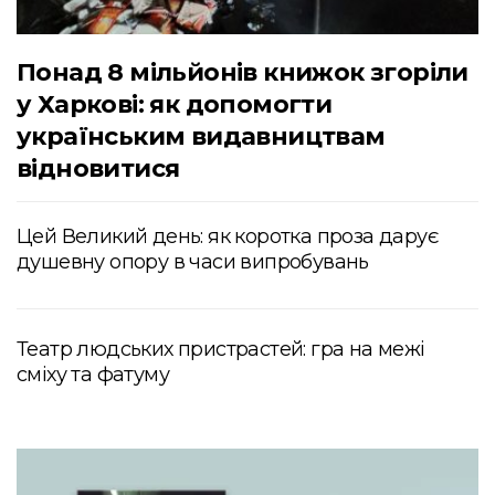
Понад 8 мільйонів книжок згоріли
у Харкові: як допомогти
українським видавництвам
відновитися
Цей Великий день: як коротка проза дарує
душевну опору в часи випробувань
Театр людських пристрастей: гра на межі
сміху та фатуму