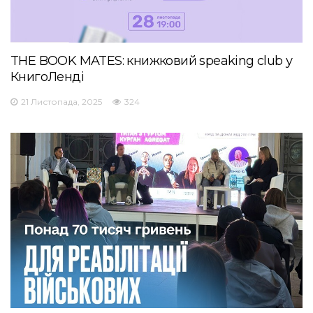
THE BOOK MATES: книжковий speaking club у
КнигоЛенді
21 Листопада, 2025
324