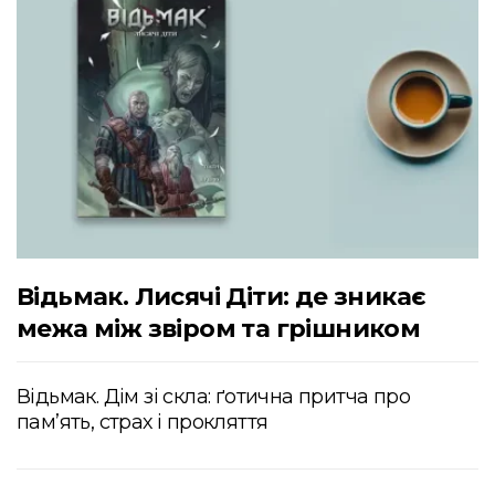
Відьмак. Лисячі Діти: де зникає
межа між звіром та грішником
Відьмак. Дім зі скла: ґотична притча про
пам’ять, страх і прокляття