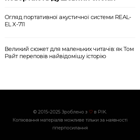
Огляд портативної акустичної системи REAL-
EL X-711
Великий сюжет для маленьких читачів: як Том
Райт переповів найвідомішу історію
© 2015–2025 Зроблено з
в PIK.
♡
Копіювання матеріалів можливе тільки за наявності
гіперпосилання