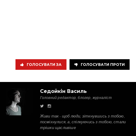
ГОЛОСУВАТИ ЗА
ГОЛОСУВАТИ ПРОТИ
Седойкін Василь
Головний редактор, блогер, журналіст
Живи так - щоб люди, зіткнувшись з тобою,
посміхнулися, а, спілкуючись з тобою, стали
трішки щасливіше