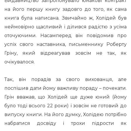
Видавництво запропонувало юнакові контракт
на його першу книгу задовго до того, як сама
книга була написана. Звичайно ж, Холідей був
неймовірно щасливий і ділився радістю з усіма
оточуючими. Насамперед він повідомив про
успіх свого наставника, письменнику Роберту
Гріну, який відреагував зовсім не так, як
очікувалося.
Так, він порадів за свого вихованця, але
поспішив дати йому важливу пораду – почекати.
Грін вважав, що Холідей ще дуже юний (йому
було тоді всього 22 роки) і зовсім не готовий до
випуску книги. На його думку, Холідею потрібно
набратися досвіду і трохи підрости як