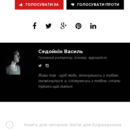
ГОЛОСУВАТИ ЗА
ГОЛОСУВАТИ ПРОТИ
Седойкін Василь
Головний редактор, блогер, журналіст
Живи так - щоб люди, зіткнувшись з тобою,
посміхнулися, а, спілкуючись з тобою, стали
трішки щасливіше
Книга для читання: Квіти для Елджернона