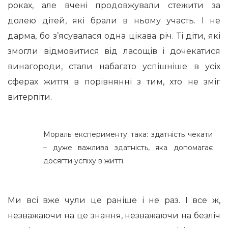
роках, але вчені продовжували стежити за
долею дітей, які брали в ньому участь. І не
дарма, бо з’ясувалася одна цікава річ. Ті діти, які
змогли відмовитися від ласощів і дочекатися
винагороди, стали набагато успішніше в усіх
сферах життя в порівнянні з тим, хто не зміг
витерпіти.
Мораль експерименту така: здатність чекати
– дуже важлива здатність, яка допомагає
досягти успіху в житті.
Ми всі вже чули це раніше і не раз. І все ж,
незважаючи на це знання, незважаючи на безліч