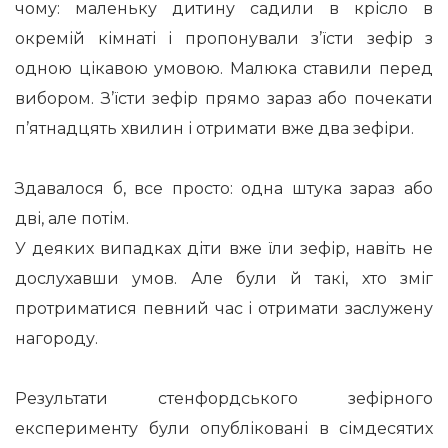
чому: маленьку дитину садили в крісло в
окремій кімнаті і пропонували з’їсти зефір з
одною цікавою умовою. Малюка ставили перед
вибором. З’їсти зефір прямо зараз або почекати
п’ятнадцять хвилин і отримати вже два зефіри.
Здавалося б, все просто: одна штука зараз або
дві, але потім.
У деяких випадках діти вже їли зефір, навіть не
дослухавши умов. Але були й такі, хто зміг
протриматися певний час і отримати заслужену
нагороду.
Результати стенфордського зефірного
експерименту були опубліковані в сімдесятих