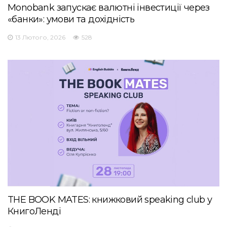
Monobank запускає валютні інвестиції через
«банки»: умови та дохідність
13 Лютого, 2026
528
THE BOOK MATES: книжковий speaking club у
КнигоЛенді