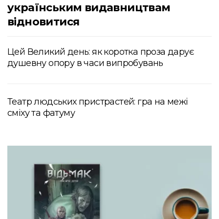
українським видавництвам
відновитися
Цей Великий день: як коротка проза дарує
душевну опору в часи випробувань
Театр людських пристрастей: гра на межі
сміху та фатуму