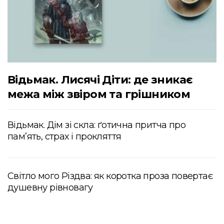
Відьмак. Лисячі Діти: де зникає
межа між звіром та грішником
Відьмак. Дім зі скла: ґотична притча про
пам’ять, страх і прокляття
Світло мого Різдва: як коротка проза повертає
душевну рівновагу