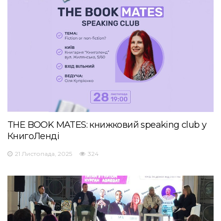
THE BOOK MATES: книжковий speaking club у
КнигоЛенді
21 Листопада, 2025
324