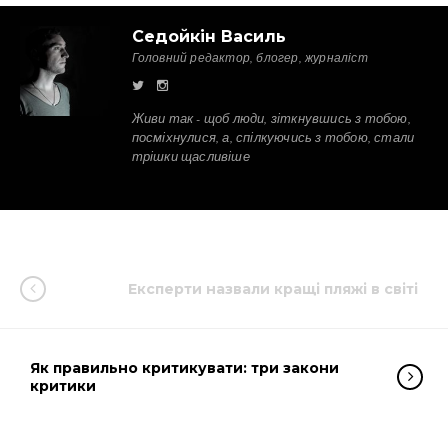
Седойкін Василь
Головний редактор, блогер, журналіст
Живи так - щоб люди, зіткнувшись з тобою,
посміхнулися, а, спілкуючись з тобою, стали
трішки щасливіше
Експерти назвали кращі пляжі в світі
Як правильно критикувати: три закони
критики