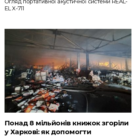
Огляд портативної акустичної системи REAL-
EL X-711
Понад 8 мільйонів книжок згоріли
у Харкові: як допомогти