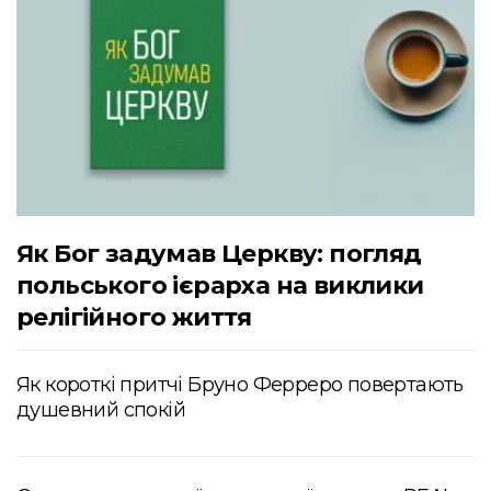
Як Бог задумав Церкву: погляд
польського ієрарха на виклики
релігійного життя
Як короткі притчі Бруно Ферреро повертають
душевний спокій