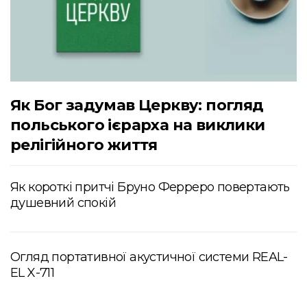
Як Бог задумав Церкву: погляд
польського ієрарха на виклики
релігійного життя
Як короткі притчі Бруно Ферреро повертають
душевний спокій
Огляд портативної акустичної системи REAL-
EL X-711