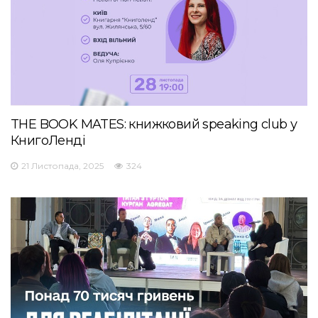
THE BOOK MATES: книжковий speaking club у
КнигоЛенді
21 Листопада, 2025
324