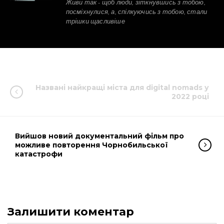
Живи так - щоб люди, зіткнувшись з тобою,
посміхнулися, а, спілкуючись з тобою, стали
трішки щасливіше
Названі найкращі міста для digital nomads у
2022 році
Вийшов новий документальний фільм про
можливе повторення Чорнобильської
катастрофи
Залишити коментар