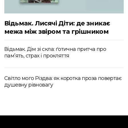
Відьмак. Лисячі Діти: де зникає
межа між звіром та грішником
Відьмак. Дім зі скла: ґотична притча про
пам’ять, страх і прокляття
Світло мого Різдва: як коротка проза повертає
душевну рівновагу