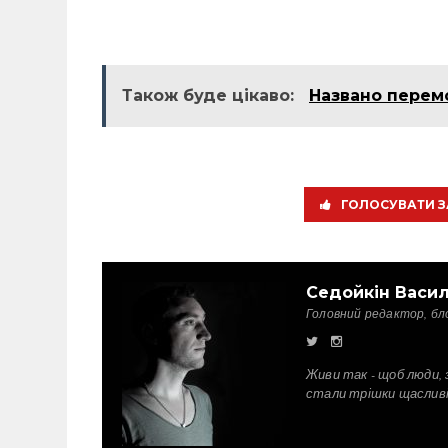
Також буде цікаво:
Названо перемо
ГОЛОСУВАТИ З
Седойкін Васи
Головний редактор, бл
Живи так - щоб люди, 
стали трішки щаслив