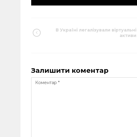
В Україні легалізували віртуальні
активи
Залишити коментар