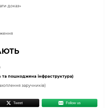
ати доказ»
дження
АЮТЬ
в
а та пошкоджена інфраструктура)
ахоплення заручників)
Tweet
Follow us