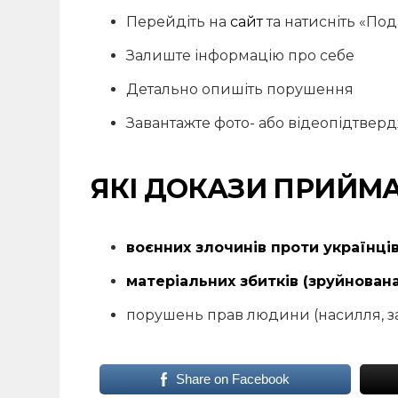
Перейдіть на
сайт
та натисніть «Под
Залиште інформацію про себе
Детально опишіть порушення
Завантажте фото- або відеопідтвер
ЯКІ ДОКАЗИ ПРИЙМ
воєнних злочинів проти українці
матеріальних збитків (зруйнован
порушень прав людини (насилля, з
Share on Facebook