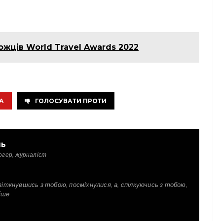
жців World Travel Awards 2022
А
ГОЛОСУВАТИ ПРОТИ
ль
огер, журналіст
зіткнувшись з тобою, посміхнулися, а, спілкуючись з тобою,
іше