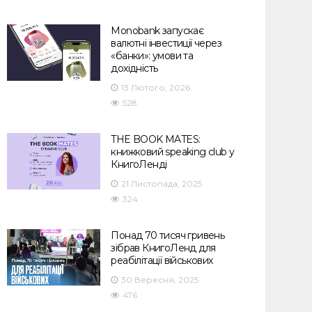
Monobank запускає
валютні інвестиції через
«банки»: умови та
дохідність
13 Лютого, 2026
528
THE BOOK MATES:
книжковий speaking club у
КнигоЛенді
21 Листопада, 2025
324
Понад 70 тисяч гривень
зібрав КнигоЛенд для
реабілітації військових
30 Вересня, 2025
476