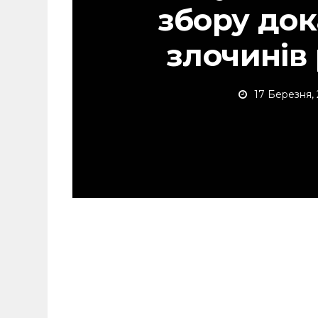
збору док
злочинів 
17 Березня,