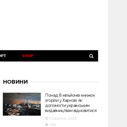
ОРТ
SHOP
НОВИНИ
Понад 8 мільйонів книжок
згоріли у Харкові: як
допомогти українським
видавництвам відновитися
5 Серпня, 2026
793