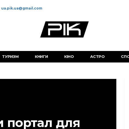
ua.pik.ua@gmail.com
ТУРИЗМ
КНИГИ
КІНО
АСТРО
СП
и портал для