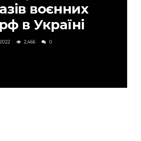
азів воєнних
рф в Україні
 2022
2,466
0