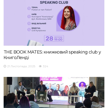
THE BOOK MATES: книжковий speaking club у
КнигоЛенді
21 Листопада, 2025
324