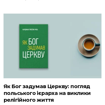
Як Бог задумав Церкву: погляд
польського ієрарха на виклики
релігійного життя