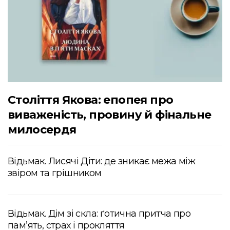
Століття Якова: епопея про
виваженість, провину й фінальне
милосердя
Відьмак. Лисячі Діти: де зникає межа між
звіром та грішником
Відьмак. Дім зі скла: ґотична притча про
пам’ять, страх і прокляття