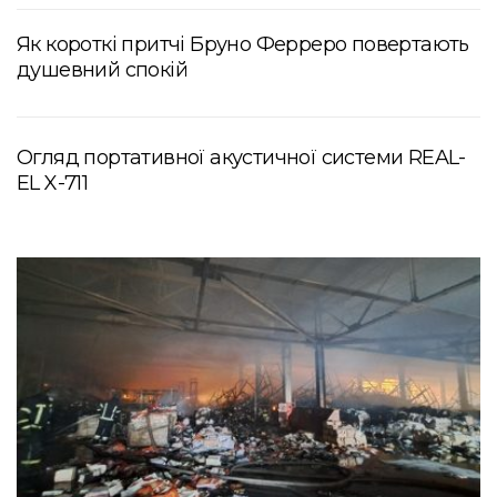
Як короткі притчі Бруно Ферреро повертають
душевний спокій
Огляд портативної акустичної системи REAL-
EL X-711