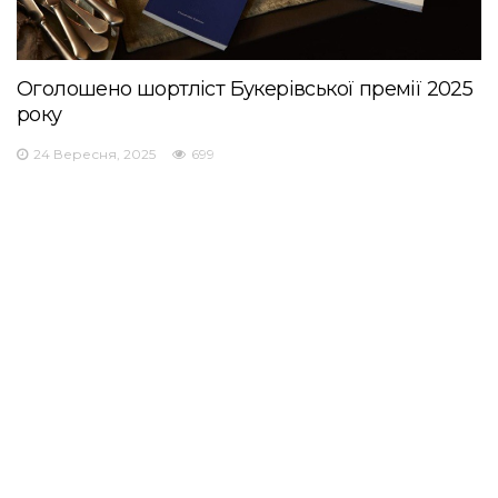
Оголошено шортліст Букерівської премії 2025
року
24 Вересня, 2025
699