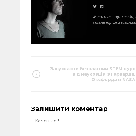
Живи так - щоб люди, 
стали трішки щаслив
Запускають безплатний STEM-курс
від науковців із Гарварда,
Оксфорда й NASA
Залишити коментар