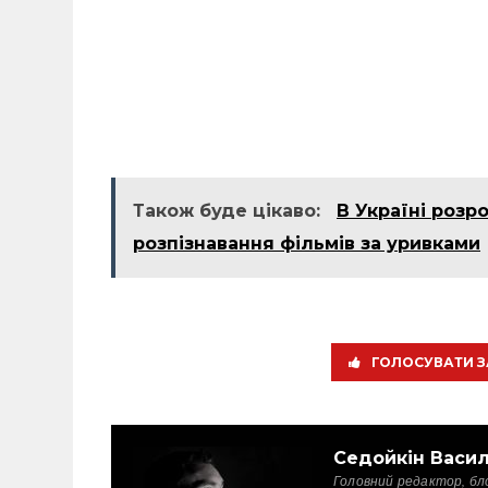
Також буде цікаво:
В Україні розр
розпізнавання фільмів за уривками
ГОЛОСУВАТИ З
Седойкін Васи
Головний редактор, бл