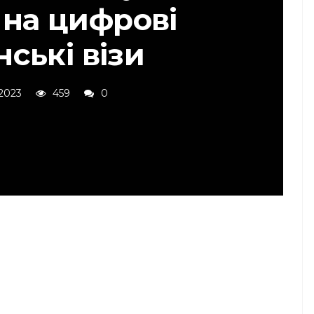
 на цифрові
ські візи
2023
459
0