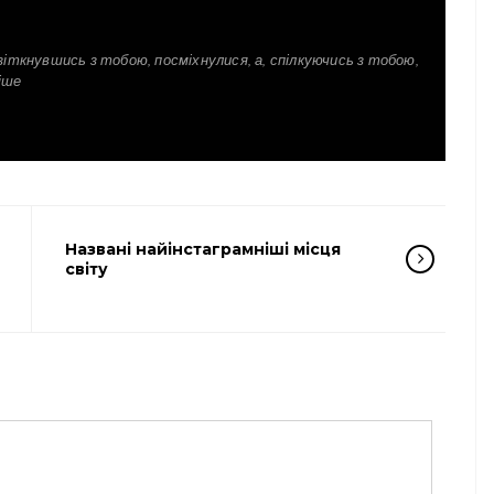
зіткнувшись з тобою, посміхнулися, а, спілкуючись з тобою,
іше
Названі найінстаграмніші місця
світу