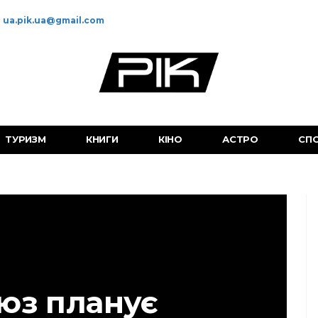
ua.pik.ua@gmail.com
ТУРИЗМ
КНИГИ
КІНО
АСТРО
СП
юз планує