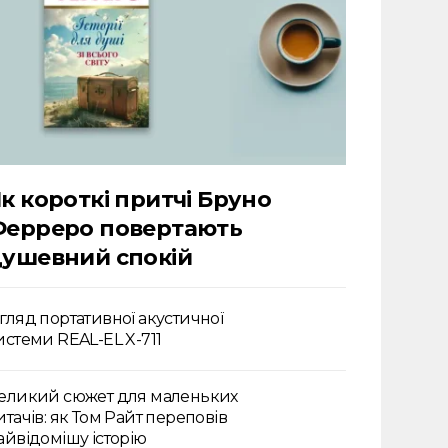
к короткі притчі Бруно
Ферреро повертають
ушевний спокій
гляд портативної акустичної
истеми REAL-EL X-711
еликий сюжет для маленьких
итачів: як Том Райт переповів
айвідомішу історію