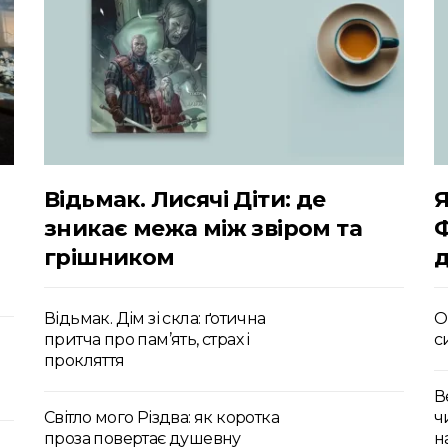
Відьмак. Лисячі Діти: де
Я
зникає межа між звіром та
грішником
д
Відьмак. Дім зі скла: ґотична
О
притча про пам’ять, страх і
с
прокляття
В
Світло мого Різдва: як коротка
ч
проза повертає душевну
н