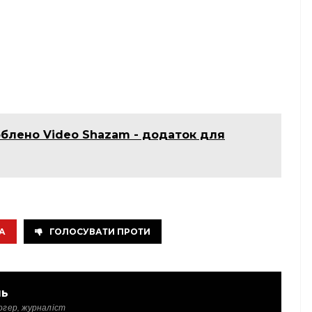
облено Video Shazam - додаток для
А
ГОЛОСУВАТИ ПРОТИ
ль
огер, журналіст