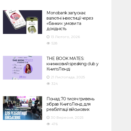
Monobank запускає
валютні інвестиції через
«банки»: умови та
дохідність
13 Лютого, 2026
528
THE BOOK MATES:
книжковий speaking club у
КнигоЛенді
21 Листопада, 2025
324
Понад 70 тисяч гривень
зібрав КнигоЛенд для
реабілітації військових
30 Вересня, 2025
476