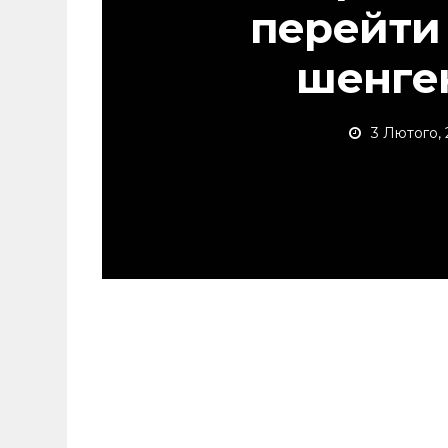
перейти
шенген
3 Лютого, 