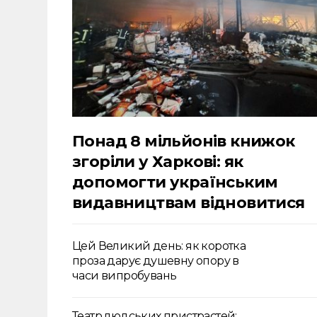
Понад 8 мільйонів книжок
згоріли у Харкові: як
допомогти українським
видавництвам відновитися
Цей Великий день: як коротка
проза дарує душевну опору в
часи випробувань
Театр людських пристрастей: