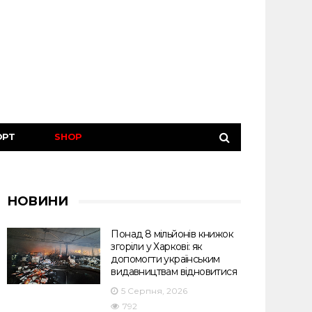
ОРТ
SHOP
НОВИНИ
Понад 8 мільйонів книжок
згоріли у Харкові: як
допомогти українським
видавництвам відновитися
5 Серпня, 2026
792