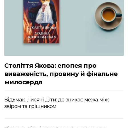
Століття Якова: епопея про
виваженість, провину й фінальне
милосердя
Відьмак. Лисячі Діти: де зникає межа між
звіром та грішником