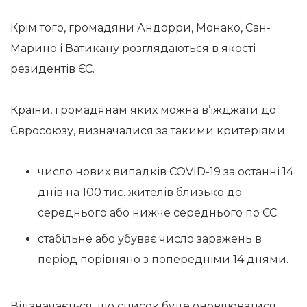
Крім того, громадяни Андорри, Монако, Сан-
Марино і Ватикану розглядаються в якості
резидентів ЄС.
Країни, громадянам яких можна в’їжджати до
Євросоюзу, визначалися за такими критеріями:
число нових випадків COVID-19 за останні 14
днів на 100 тис. жителів близько до
середнього або нижче середнього по ЄС;
стабільне або убуває число заражень в
період порівняно з попередніми 14 днями.
Відзначається, що список буде оновлюватися