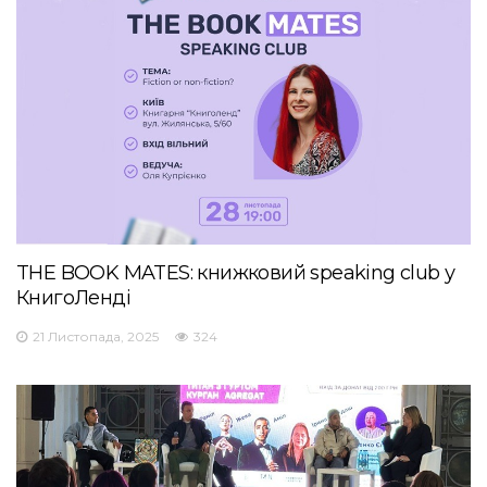
THE BOOK MATES: книжковий speaking club у
КнигоЛенді
21 Листопада, 2025
324