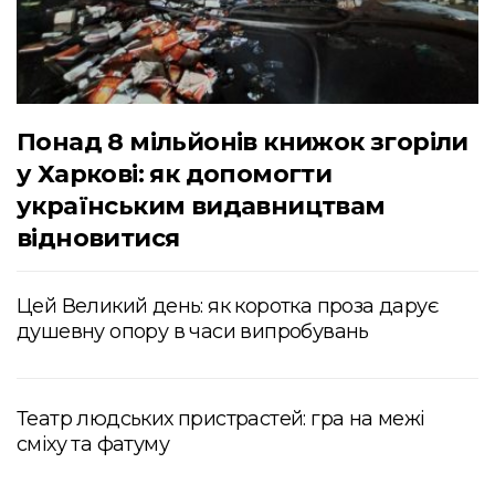
Понад 8 мільйонів книжок згоріли
у Харкові: як допомогти
українським видавництвам
відновитися
Цей Великий день: як коротка проза дарує
душевну опору в часи випробувань
Театр людських пристрастей: гра на межі
сміху та фатуму