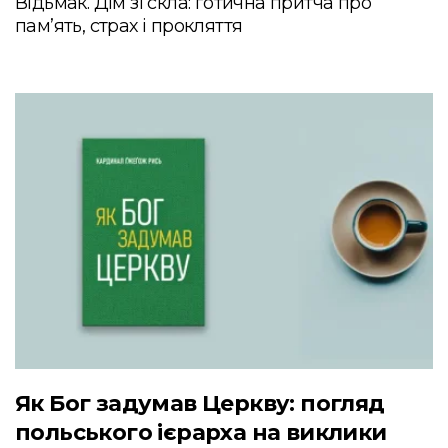
Відьмак. Дім зі скла: ґотична притча про
пам’ять, страх і прокляття
Як Бог задумав Церкву: погляд
польського ієрарха на виклики