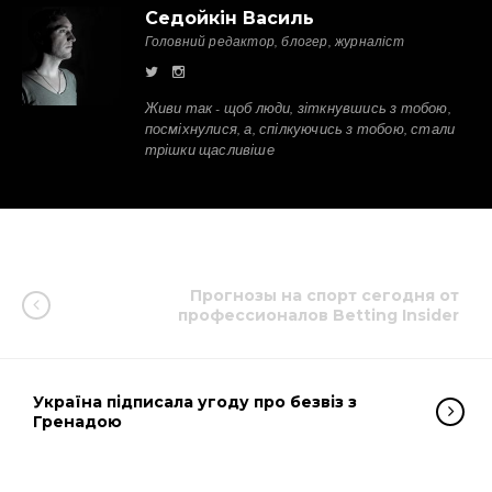
Седойкін Василь
Головний редактор, блогер, журналіст
Живи так - щоб люди, зіткнувшись з тобою,
посміхнулися, а, спілкуючись з тобою, стали
трішки щасливіше
Прогнозы на спорт сегодня от
профессионалов Betting Insider
Україна підписала угоду про безвіз з
Гренадою