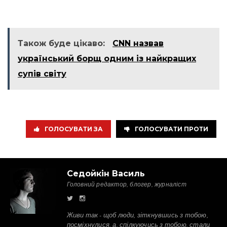
Також буде цікаво:
CNN назвав
український борщ одним із найкращих
супів світу
ГОЛОСУВАТИ ЗА
ГОЛОСУВАТИ ПРОТИ
Седойкін Василь
Головний редактор, блогер, журналіст
Живи так - щоб люди, зіткнувшись з тобою,
посміхнулися, а, спілкуючись з тобою, стали