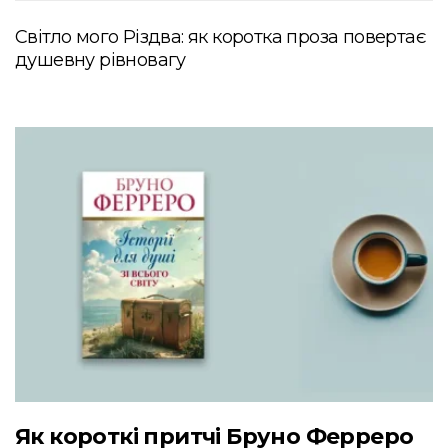
Світло мого Різдва: як коротка проза повертає
душевну рівновагу
Як короткі притчі Бруно Ферреро