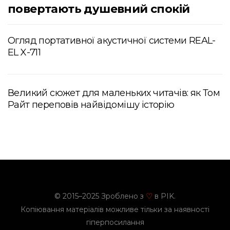
повертають душевний спокій
Огляд портативної акустичної системи REAL-
EL X-711
Великий сюжет для маленьких читачів: як Том
Райт переповів найвідомішу історію
© 2015–2025 Зроблено з
в PIK.
♡
Копіювання матеріалів можливе тільки за наявності
гіперпосилання