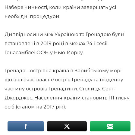
Набере чинності, коли країни завершать усі
необхідні процедури.
Дипвідносини між Україною та Гренадою були
встановлені в 2019 році в межах 74-ї сесії
Генасамблеї ООН у Нью-Йорку.
Гренада – острівна країна в Карибському морі,
що включає власне острів Гренаду та південну
частину островів Гренадини. Столиця Сент-
Джорджес. Населення країни становить 111 тисяч
осіб (станом на 2017 рік).