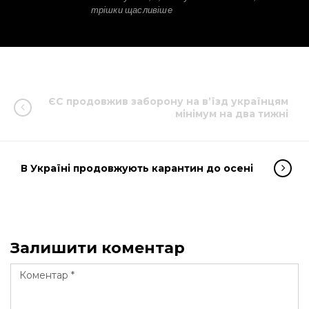
трішки щасливіше
ЄС продовжив заборону на в’їзд українцям
мінімум на два тижні
В Україні продовжують карантин до осені
Залишити коментар