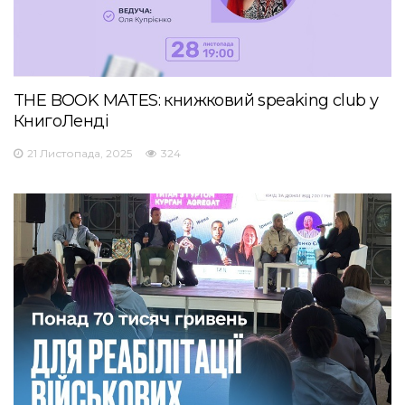
THE BOOK MATES: книжковий speaking club у
КнигоЛенді
21 Листопада, 2025
324