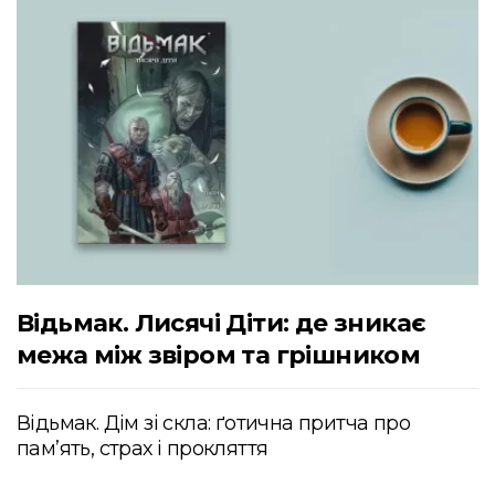
Відьмак. Лисячі Діти: де зникає
межа між звіром та грішником
Відьмак. Дім зі скла: ґотична притча про
пам’ять, страх і прокляття