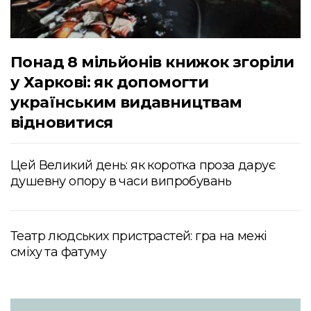
Понад 8 мільйонів книжок згоріли
у Харкові: як допомогти
українським видавництвам
відновитися
Цей Великий день: як коротка проза дарує
душевну опору в часи випробувань
Театр людських пристрастей: гра на межі
сміху та фатуму