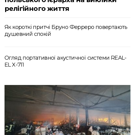
релігійного життя
Як короткі притчі Бруно Ферреро повертають
душевний спокій
Огляд портативної акустичної системи REAL-
EL X-711