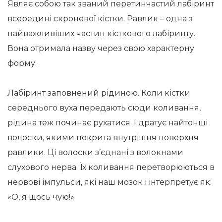
Являє собою так званий перетинчастий лабіринт
всередині скроневої кістки. Равлик – одна з
найважливіших частин кісткового лабіринту.
Вона отримала назву через свою характерну
форму.
Лабіринт заповнений рідиною. Коли кістки
середнього вуха передають сюди коливання,
рідина теж починає рухатися. І дратує найтонші
волоски, якими покрита внутрішня поверхня
равлики. Ці волоски з’єднані з волокнами
слухового нерва. Їх коливання перетворюються в
нервові імпульси, які наш мозок і інтерпретує як:
«О, я щось чую!»