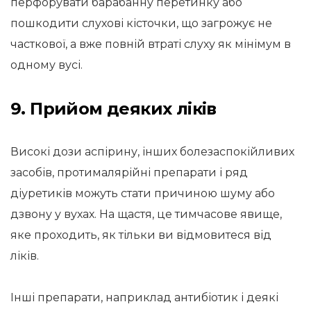
перфорувати барабанну перетинку або
пошкодити слухові кісточки, що загрожує не
часткової, а вже повній втраті слуху як мінімум в
одному вусі.
9. Прийом деяких ліків
Високі дози аспірину, інших болезаспокійливих
засобів, протималярійні препарати і ряд
діуретиків можуть стати причиною шуму або
дзвону у вухах. На щастя, це тимчасове явище,
яке проходить, як тільки ви відмовитеся від
ліків.
Інші препарати, наприклад антибіотик і деякі