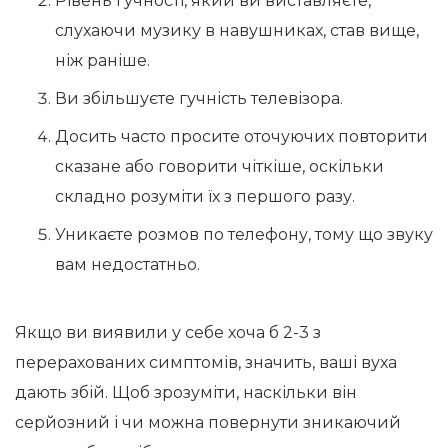
Рівень гучності, який ви виставляєте,
слухаючи музику в навушниках, став вище,
ніж раніше.
Ви збільшуєте гучність телевізора.
Досить часто просите оточуючих повторити
сказане або говорити чіткіше, оскільки
складно розуміти їх з першого разу.
Уникаєте розмов по телефону, тому що звуку
вам недостатньо.
Якщо ви виявили у себе хоча б 2-3 з
перерахованих симптомів, значить, ваші вуха
дають збій. Щоб зрозуміти, наскільки він
серйозний і чи можна повернути зникаючий