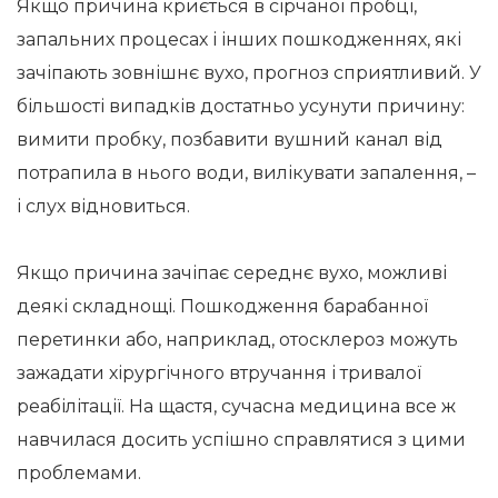
Якщо причина криється в сірчаної пробці,
запальних процесах і інших пошкодженнях, які
зачіпають зовнішнє вухо, прогноз сприятливий. У
більшості випадків достатньо усунути причину:
вимити пробку, позбавити вушний канал від
потрапила в нього води, вилікувати запалення, –
і слух відновиться.
Якщо причина зачіпає середнє вухо, можливі
деякі складнощі. Пошкодження барабанної
перетинки або, наприклад, отосклероз можуть
зажадати хірургічного втручання і тривалої
реабілітації. На щастя, сучасна медицина все ж
навчилася досить успішно справлятися з цими
проблемами.