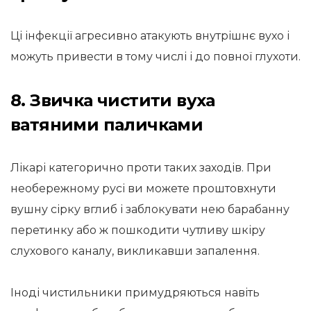
Ці інфекції агресивно атакують внутрішнє вухо і
можуть привести в тому числі і до повної глухоти.
8. Звичка чистити вуха
ватяними паличками
Лікарі категорично проти таких заходів. При
необережному русі ви можете проштовхнути
вушну сірку вглиб і заблокувати нею барабанну
перетинку або ж пошкодити чутливу шкіру
слухового каналу, викликавши запалення.
Іноді чистильники примудряються навіть