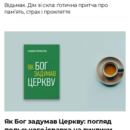
Відьмак. Дім зі скла: ґотична притча про
пам’ять, страх і прокляття
Як Бог задумав Церкву: погляд
польського ієрарха на виклики