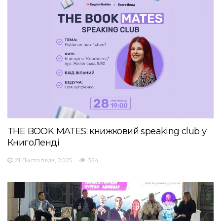
THE BOOK MATES: книжковий speaking club у
КнигоЛенді
21 Листопада, 2025
324