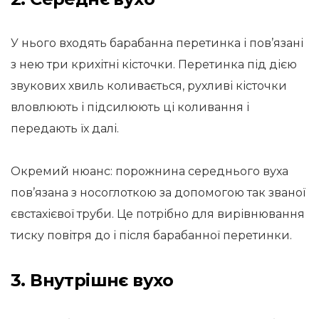
У нього входять барабанна перетинка і пов’язані
з нею три крихітні кісточки. Перетинка під дією
звукових хвиль коливається, рухливі кісточки
вловлюють і підсилюють ці коливання і
передають їх далі.
Окремий нюанс: порожнина середнього вуха
пов’язана з носоглоткою за допомогою так званої
євстахієвої труби. Це потрібно для вирівнювання
тиску повітря до і після барабанної перетинки.
3. Внутрішнє вухо