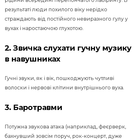
рідини всередині перепончатого лабіринту. В
результаті люди похилого віку нерідко
страждають від постійного невиразного гулу у
вухах і наростаючою глухотою.
2. Звичка слухати гучну музику
в навушниках
Гучні звуки, як і вік, пошкоджують чутливі
волоски і нервові клітини внутрішнього вуха.
3. Баротравми
Потужна звукова атака (наприклад, феєрверк,
бахнувший зовсім поруч, рок-концерт, дуже