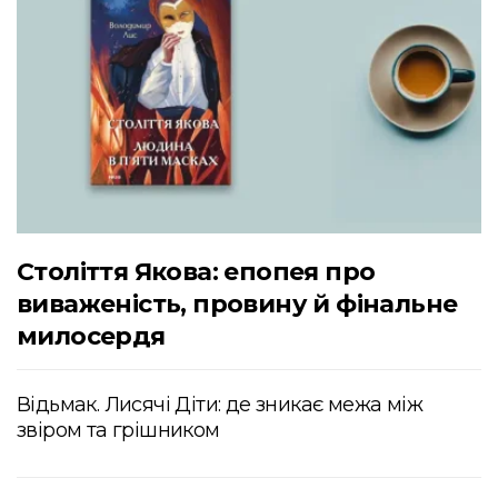
Століття Якова: епопея про
виваженість, провину й фінальне
милосердя
Відьмак. Лисячі Діти: де зникає межа між
звіром та грішником