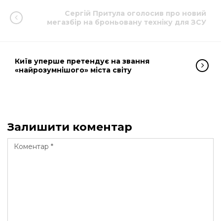
Сергій Притула оголосив про новий
мегазбір на броньовану техніку для ЗСУ
Київ уперше претендує на звання
«найрозумнішого» міста світу
Залишити коментар