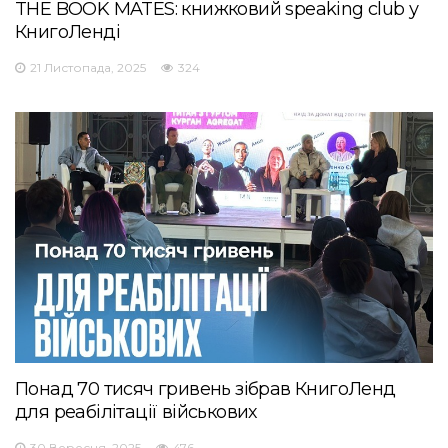
THE BOOK MATES: книжковий speaking club у
КнигоЛенді
21 Листопада, 2025
324
Понад 70 тисяч гривень зібрав КнигоЛенд
для реабілітації військових
30 Вересня, 2025
476