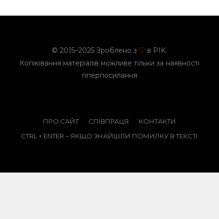
© 2015–2025 Зроблено з
в PIK.
♡
Копіювання матеріалів можливе тільки за наявності
гіперпосилання
ПРО САЙТ
СПІВПРАЦЯ
КОНТАКТИ
CTRL + ENTER – ЯКЩО ЗНАЙШЛИ ПОМИЛКУ В ТЕКСТІ