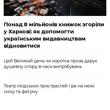
Понад 8 мільйонів книжок згоріли
у Харкові: як допомогти
українським видавництвам
відновитися
Цей Великий день: як коротка проза дарує
душевну опору в часи випробувань
Театр людських пристрастей: гра на межі
сміху та фатуму