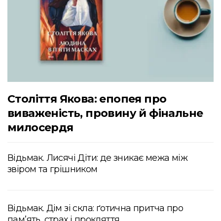
Століття Якова: епопея про
виваженість, провину й фінальне
милосердя
Відьмак. Лисячі Діти: де зникає межа між
звіром та грішником
Відьмак. Дім зі скла: ґотична притча про
пам’ять, страх і прокляття