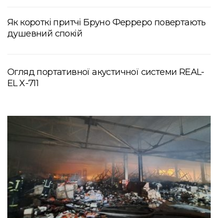
Як короткі притчі Бруно Ферреро повертають
душевний спокій
Огляд портативної акустичної системи REAL-
EL X-711