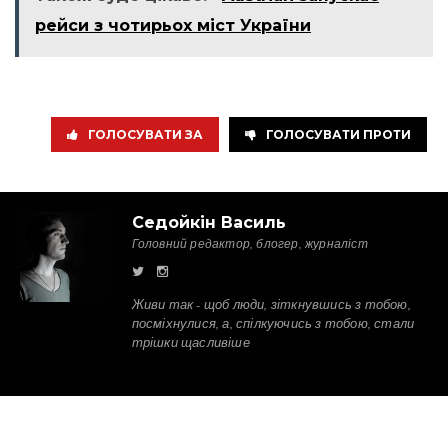
рейси з чотирьох міст України
ГОЛОСУВАТИ ЗА
ГОЛОСУВАТИ ПРОТИ
Седойкін Василь
Головний редактор, блогер, журналіст
Живи так - щоб люди, зіткнувшись з тобою,
посміхнулися, а, спілкуючись з тобою, стали
трішки щасливіше