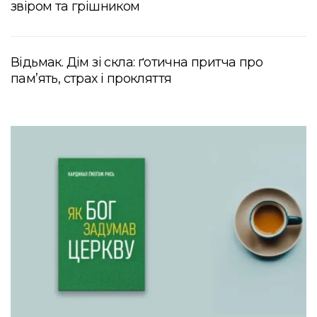
звіром та грішником
Відьмак. Дім зі скла: ґотична притча про
пам’ять, страх і прокляття