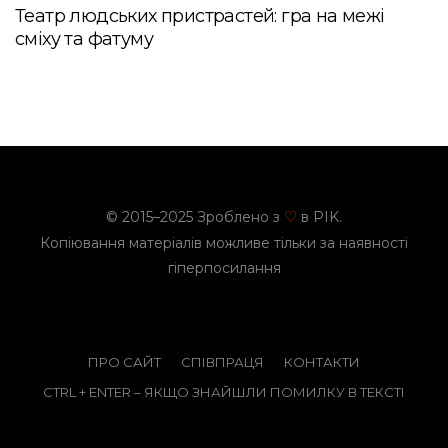
Театр людських пристрастей: гра на межі
сміху та фатуму
© 2015–2025 Зроблено з
в PIK.
♡
Копіювання матеріалів можливе тільки за наявності
гіперпосилання
ПРО САЙТ
СПІВПРАЦЯ
КОНТАКТИ
CTRL + ENTER – ЯКЩО ЗНАЙШЛИ ПОМИЛКУ В ТЕКСТІ