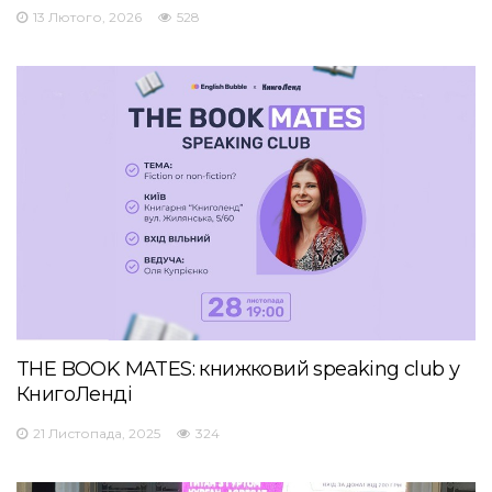
13 Лютого, 2026
528
THE BOOK MATES: книжковий speaking club у
КнигоЛенді
21 Листопада, 2025
324