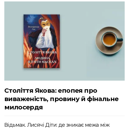
Століття Якова: епопея про
виваженість, провину й фінальне
милосердя
Відьмак. Лисячі Діти: де зникає межа між