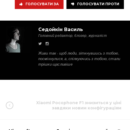
ГОЛОСУВАТИ ЗА
ГОЛОСУВАТИ ПРОТИ
Седойкін Василь
Головний редактор, блогер, журналіст
Живи так - щоб люди, зіткнувшись з тобою,
посміхнулися, а, спілкуючись з тобою, стали
трішки щасливіше
Xiaomi Pocophone F1 знизиться у ціні
завдяки новим конфігураціям