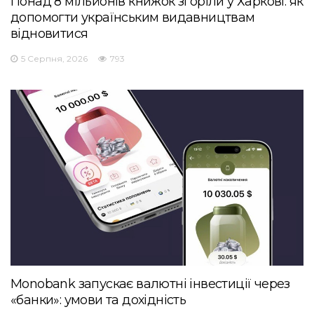
Понад 8 мільйонів книжок згоріли у Харкові: як
допомогти українським видавництвам
відновитися
5 Серпня, 2026
793
Monobank запускає валютні інвестиції через
«банки»: умови та дохідність