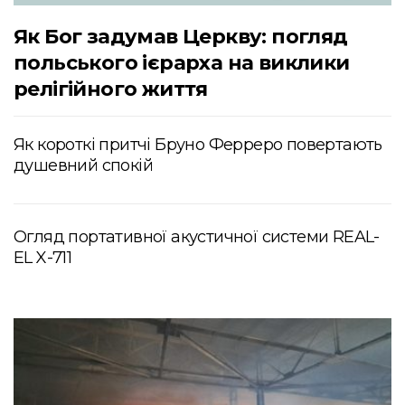
Як Бог задумав Церкву: погляд
польського ієрарха на виклики
релігійного життя
Як короткі притчі Бруно Ферреро повертають
душевний спокій
Огляд портативної акустичної системи REAL-
EL X-711