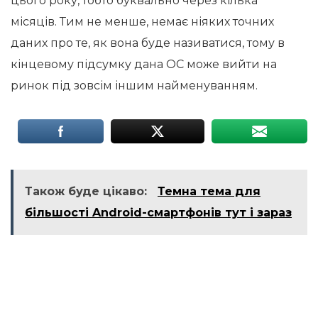
цього року, тобто буквально через кілька
місяців. Тим не менше, немає ніяких точних
даних про те, як вона буде називатися, тому в
кінцевому підсумку дана ОС може вийти на
ринок під зовсім іншим найменуванням.
Також буде цікаво:
Темна тема для
більшості Android-смартфонів тут і зараз