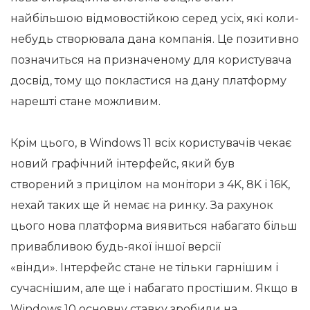
найбільшою відмовостійкою серед усіх, які коли-
небудь створювала дана компанія. Це позитивно
позначиться на призначеному для користувача
досвід, тому що покластися на дану платформу
нарешті стане можливим.
Крім цього, в Windows 11 всіх користувачів чекає
новий графічний інтерфейс, який був
створений з прицілом на монітори з 4K, 8K і 16K,
нехай таких ще й немає на ринку. За рахунок
цього нова платформа виявиться набагато більш
привабливою будь-якої іншої версії
«вінди». Інтерфейс стане не тільки гарнішим і
сучаснішим, але ще і набагато простішим. Якщо в
Windows 10 основну ставку зробили на