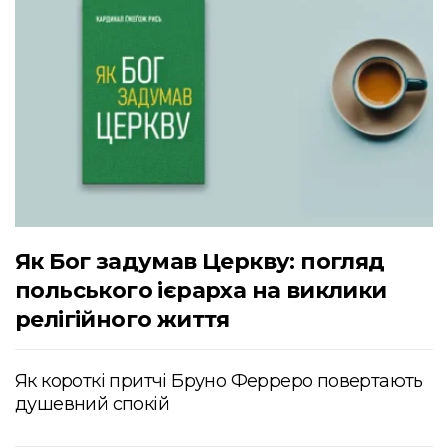
Як Бог задумав Церкву: погляд
польського ієрарха на виклики
релігійного життя
Як короткі притчі Бруно Ферреро повертають
душевний спокій