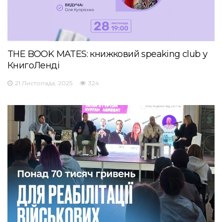
THE BOOK MATES: книжковий speaking club у
КнигоЛенді
21 Листопада, 2025
324