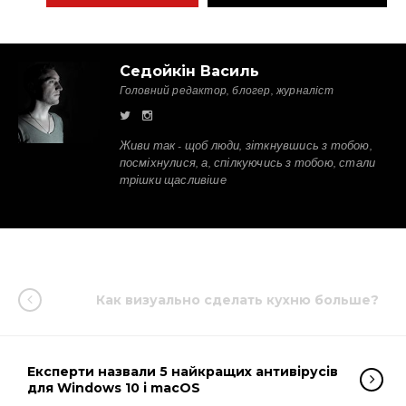
Седойкін Василь
Головний редактор, блогер, журналіст
Живи так - щоб люди, зіткнувшись з тобою,
посміхнулися, а, спілкуючись з тобою, стали
трішки щасливіше
Как визуально сделать кухню больше?
Експерти назвали 5 найкращих антивірусів
для Windows 10 і macOS