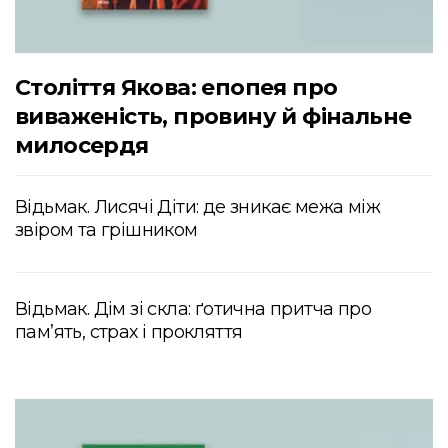
Століття Якова: епопея про
виваженість, провину й фінальне
милосердя
Відьмак. Лисячі Діти: де зникає межа між
звіром та грішником
Відьмак. Дім зі скла: ґотична притча про
пам’ять, страх і прокляття