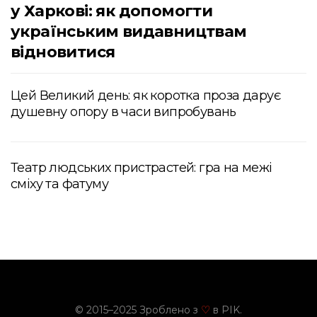
у Харкові: як допомогти
українським видавництвам
відновитися
Цей Великий день: як коротка проза дарує
душевну опору в часи випробувань
Театр людських пристрастей: гра на межі
сміху та фатуму
© 2015–2025 Зроблено з
в PIK.
♡