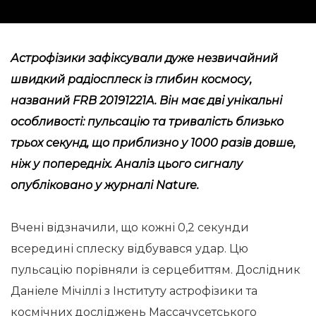
Астрофізики зафіксували дуже незвичайний
швидкий радіосплеск із глибин космосу,
названий FRB 20191221A. Він має дві унікальні
особливості: пульсацію та тривалість близько
трьох секунд, що приблизно у 1000 разів довше,
ніж у попередніх. Аналіз цього сигналу
опубліковано у журналі Nature.
Вчені відзначили, що кожні 0,2 секунди
всередині сплеску відбувався удар. Цю
пульсацію порівняли із серцебиттям. Дослідник
Даніеле Мічіллі з Інституту астрофізики та
космічних досліджень Массачусетського