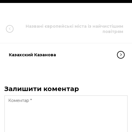
Названі європейські міста із найчистішим
повітрям
Казахский Казанова
Залишити коментар