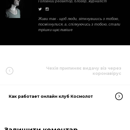
Головний редактор, блогер, журналіст
Живи так - щоб люди, зіткнувшись з тобою,
посміхнулися, а, спілкуючись з тобою, стали
трішки щасливіше
Чехія припиняє видачу віз через
коронавірус
Как работает онлайн клуб Космолот
Залишити коментар