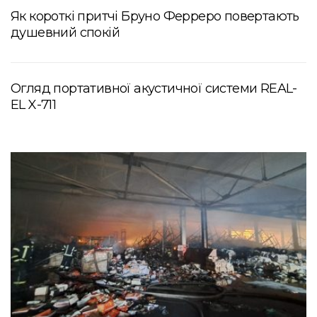
Як короткі притчі Бруно Ферреро повертають
душевний спокій
Огляд портативної акустичної системи REAL-
EL X-711