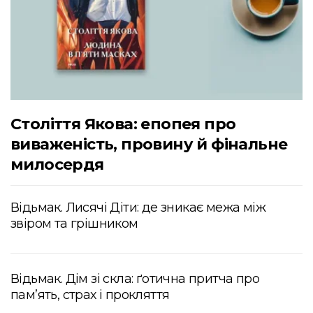
Століття Якова: епопея про
виваженість, провину й фінальне
милосердя
Відьмак. Лисячі Діти: де зникає межа між
звіром та грішником
Відьмак. Дім зі скла: ґотична притча про
пам’ять, страх і прокляття