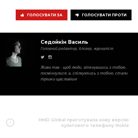
ГОЛОСУВАТИ ЗА
ГОЛОСУВАТИ ПРОТИ
Седойкін Василь
Головний редактор, блогер, журналіст
Живи так - щоб люди, зіткнувшись з тобою,
посміхнулися, а, спілкуючись з тобою, стали
трішки щасливіше
HMD Global приготувала нову версію
культового телефону Nokia