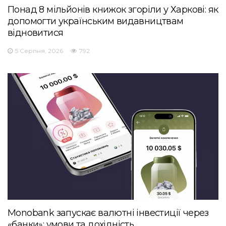
Понад 8 мільйонів книжок згоріли у Харкові: як
допомогти українським видавництвам
відновитися
5 Серпня, 2026
792
Monobank запускає валютні інвестиції через
«банки»: умови та дохідність