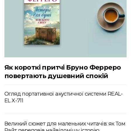
Як короткі притчі Бруно Ферреро
повертають душевний спокій
Огляд портативної акустичної системи REAL-
EL X-711
Великий сюжет для маленьких читачів: як Том
Райт переповів найвідомішу історію