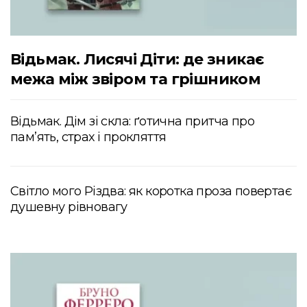
Відьмак. Лисячі Діти: де зникає
межа між звіром та грішником
Відьмак. Дім зі скла: ґотична притча про
пам’ять, страх і прокляття
Світло мого Різдва: як коротка проза повертає
душевну рівновагу