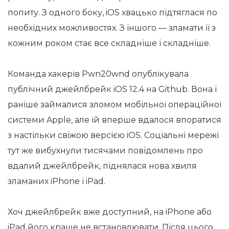
попиту. З одного боку, iOS хвацько підтяглася по
необхідних можливостях. З іншого — зламати її з
кожним роком стає все складніше і складніше.
Команда хакерів Pwn20wnd опублікувала
публічний джейлбрейк iOS 12.4 на Github. Вона і
раніше займалися зломом мобільної операційної
системи Apple, але їй вперше вдалося впоратися
з настільки свіжою версією iOS. Соціальні мережі
тут же вибухнули тисячами повідомлень про
вдалий джейлбрейк, піднялася нова хвиля
зламаних iPhone і iPad.
Хоч джейлбрейк вже доступний, на iPhone або
iPad його краще не встановлювати. Після цього