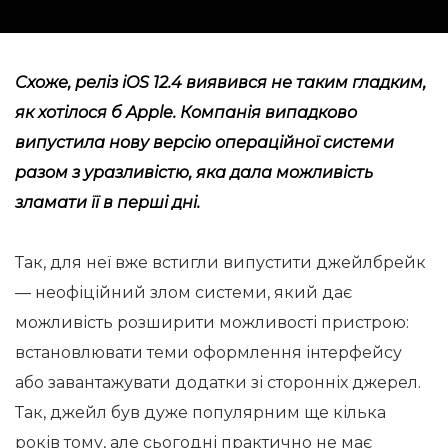
Схоже, реліз iOS 12.4 виявився не таким гладким,
як хотілося б Apple. Компанія випадково
випустила нову версію операційної системи
разом з уразливістю, яка дала можливість
зламати її в перші дні.
Так, для неї вже встигли випустити джейлбрейк
— неофіційний злом системи, який дає
можливість розширити можливості пристрою:
встановлювати теми оформлення інтерфейсу
або завантажувати додатки зі сторонніх джерел.
Так, джейл був дуже популярним ще кілька
років тому, але сьогодні практично не має