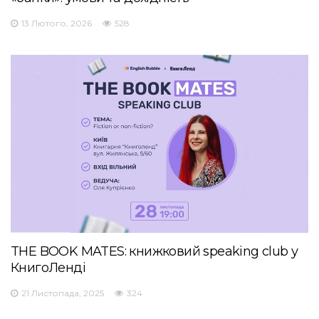
13 Лютого, 2026
528
THE BOOK MATES: книжковий speaking club у
КнигоЛенді
21 Листопада, 2025
324