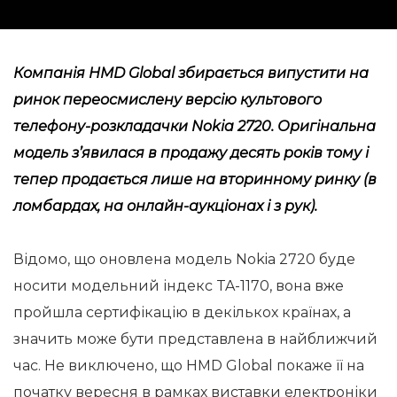
Компанія HMD Global збирається випустити на
ринок переосмислену версію культового
телефону-розкладачки Nokia 2720. Оригінальна
модель з’явилася в продажу десять років тому і
тепер продається лише на вторинному ринку (в
ломбардах, на онлайн-аукціонах і з рук).
Відомо, що оновлена модель Nokia 2720 буде
носити модельний індекс TA-1170, вона вже
пройшла сертифікацію в декількох країнах, а
значить може бути представлена в найближчий
час. Не виключено, що HMD Global покаже її на
початку вересня в рамках виставки електроніки