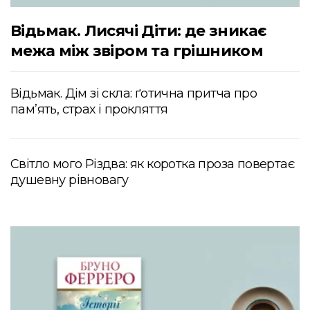
Відьмак. Лисячі Діти: де зникає
межа між звіром та грішником
Відьмак. Дім зі скла: ґотична притча про
пам’ять, страх і прокляття
Світло мого Різдва: як коротка проза повертає
душевну рівновагу