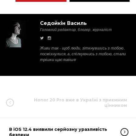
Седойкін Василь
Головний редактор, блогер, журналіст
Живи так - щоб люди, зіткнувшись з тобою,
посміхнулися, а, спілкуючись з тобою, стали
трішки щасливіше
Honor 20 Pro вже в Україні з приємним
цінником
В iOS 12.4 виявили серйозну уразливість
безпеки