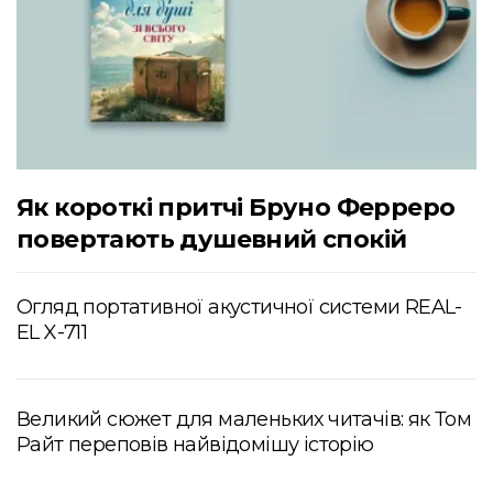
Як короткі притчі Бруно Ферреро
повертають душевний спокій
Огляд портативної акустичної системи REAL-
EL X-711
Великий сюжет для маленьких читачів: як Том
Райт переповів найвідомішу історію