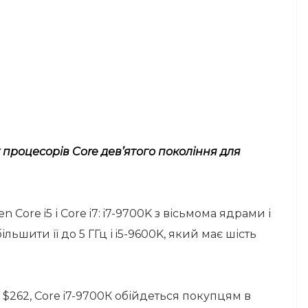
 процесорів Core дев’ятого покоління для
 Core i5 і Core i7: i7-9700K з вісьмома ядрами і
льшити її до 5 ГГц і i5-9600K, який має шість
 $262, Core i7-9700К обійдеться покупцям в