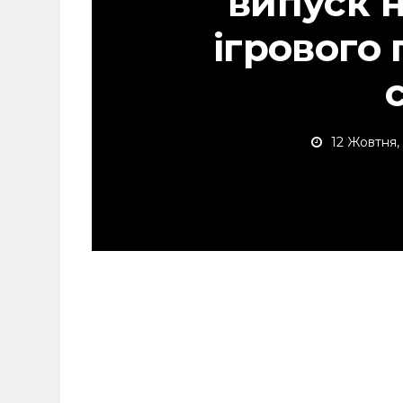
випуск 
ігрового
с
12 Жовтня,