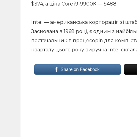
$374, а ціна Core i9-9900К — $488.
Intel — американська корпорація зі штаб
Заснована в 1968 році, є одним з найбіл
постачальників процесорів для комп’юте
кварталу цього року виручка Intel склала
Share on Facebook