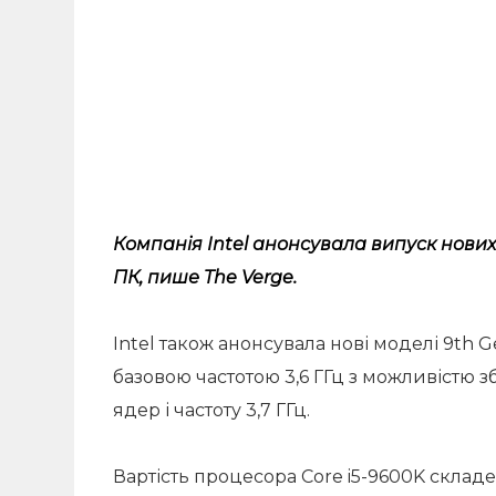
Компанія Intel анонсувала випуск нових
ПК,
пише
The Verge.
Intel також анонсувала нові моделі 9th Gen
базовою частотою 3,6 ГГц з можливістю збі
ядер і частоту 3,7 ГГц.
Вартість процесора Core i5-9600K складе