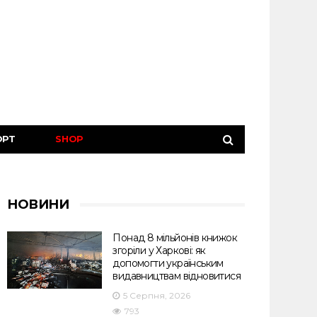
ОРТ
SHOP
НОВИНИ
Понад 8 мільйонів книжок
згоріли у Харкові: як
допомогти українським
видавництвам відновитися
5 Серпня, 2026
793