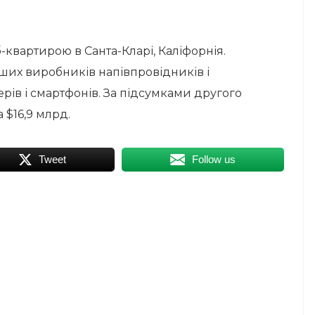
-квартирою в Санта-Кларі, Каліфорнія.
ьших виробників напівпровідників і
рів і смартфонів. За підсумками другого
 $16,9 млрд.
Tweet
Follow us