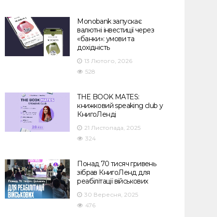
Monobank запускає
валютні інвестиції через
«банки»: умови та
дохідність
13 Лютого, 2026
528
THE BOOK MATES:
книжковий speaking club у
КнигоЛенді
21 Листопада, 2025
324
Понад 70 тисяч гривень
зібрав КнигоЛенд для
реабілітації військових
30 Вересня, 2025
476