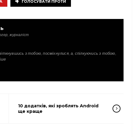
А
ГОЛОСУВАТИ ПРОТИ
ль
огер, журналіст
зіткнувшись з тобою, посміхнулися, а, спілкуючись з тобою,
іше
10 додатків, які зроблять Android
ще краще