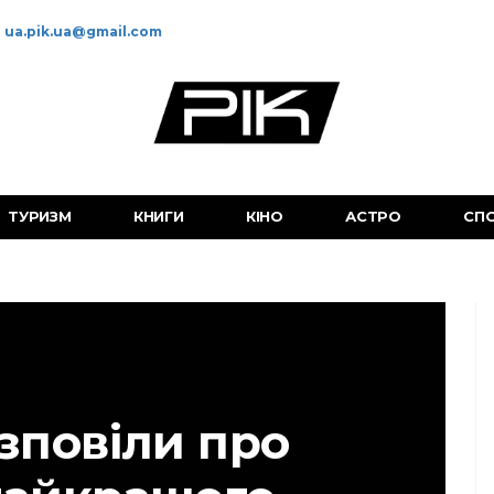
ua.pik.ua@gmail.com
ТУРИЗМ
КНИГИ
КІНО
АСТРО
СП
озповіли про