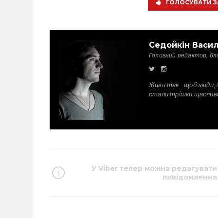
ГОЛОСУВАТИ З
Седойкін Васи
Головний редактор, бл
Живи так - щоб люди, 
стали трішки щаслив
У Viber тепер можна редагувати
повідомлення