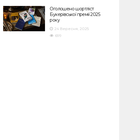
Оголошено шортліст
Букерівської премії 2025
року
24 Вересня, 2025
699