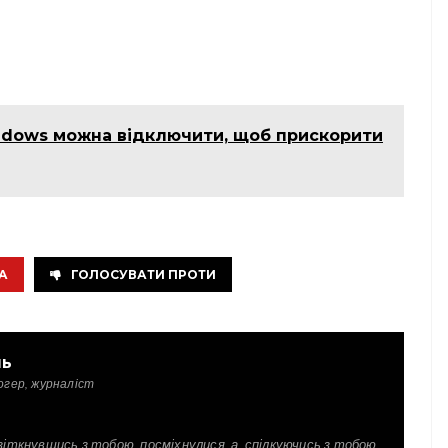
ndows можна відключити, щоб прискорити
А
ГОЛОСУВАТИ ПРОТИ
ль
огер, журналіст
зіткнувшись з тобою, посміхнулися, а, спілкуючись з тобою,