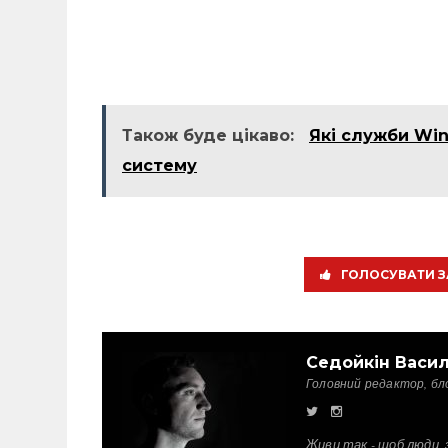
Також буде цікаво:
Які служби Wi
систему
ГОЛОСУВАТИ З
Седойкін Васи
Головний редактор, бл
Живи так - щоб люди, 