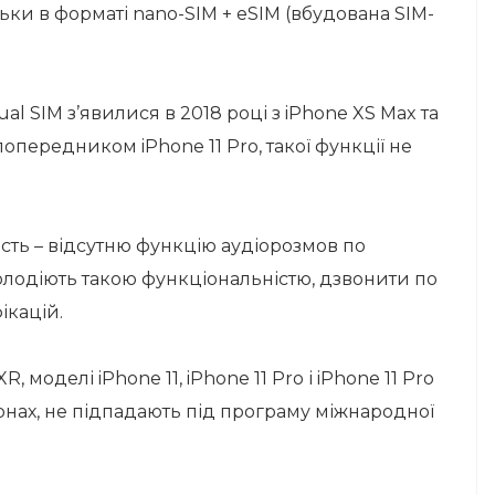
ьки в форматі nano-SIM + eSIM (вбудована SIM-
l SIM з’явилися в 2018 році з iPhone XS Max та
попередником iPhone 11 Pro, такої функції не
ість – відсутню функцію аудіорозмов по
володіють такою функціональністю, дзвонити по
ікацій.
, моделі iPhone 11, iPhone 11 Pro і iPhone 11 Pro
онах, не підпадають під програму міжнародної