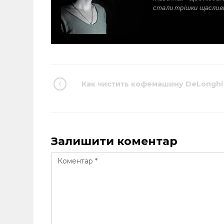
стали трішки щаслив
Как чистить кофемашину DeLonghi
Залишити коментар