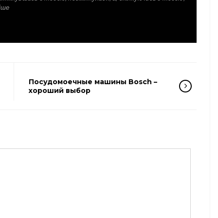
іше
Посудомоечные машины Bosch –
хороший выбор