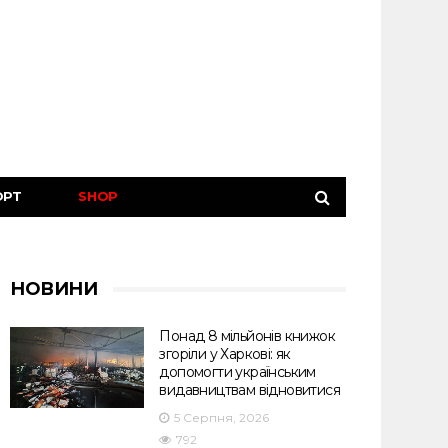
ОРТ
SHOP
НОВИНИ
Понад 8 мільйонів книжок
згоріли у Харкові: як
допомогти українським
видавництвам відновитися
5 Серпня, 2026
792