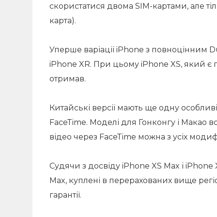
скористатися двома SIM-картами, але тіл
карта).
Уперше варіації iPhone з повноцінним Dua
iPhone XR. При цьому iPhone XS, який є 
отримав.
Китайські версії мають ще одну особлив
FaceTime. Моделі для Гонконгу і Макао 
відео через FaceTime можна з усіх модиф
Судячи з досвіду iPhone XS Max і iPhone XR
Max, куплені в перерахованих вище регі
гарантії.