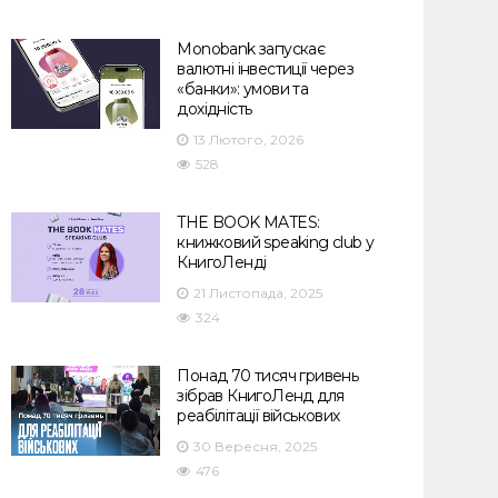
Monobank запускає
валютні інвестиції через
«банки»: умови та
дохідність
13 Лютого, 2026
528
THE BOOK MATES:
книжковий speaking club у
КнигоЛенді
21 Листопада, 2025
324
Понад 70 тисяч гривень
зібрав КнигоЛенд для
реабілітації військових
30 Вересня, 2025
476