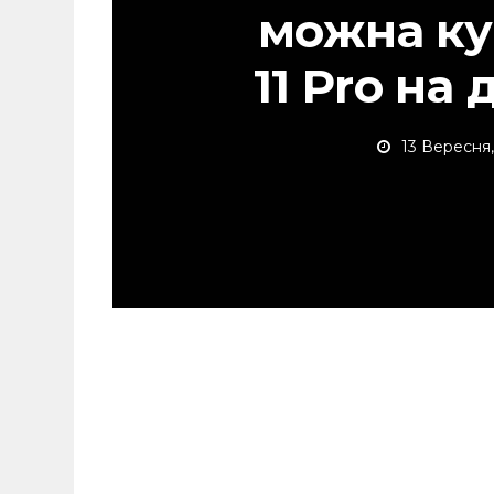
можна ку
11 Pro на 
13 Вересня,