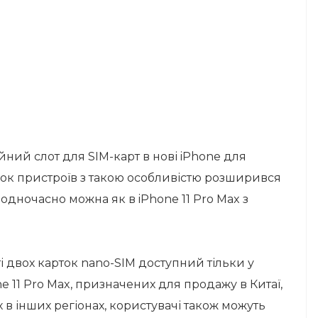
ний слот для SIM-карт в нові iPhone для
исок пристроїв з такою особливістю розширився
 одночасно можна як в iPhone 11 Pro Max з
ті двох карток nano-SIM доступний тільки у
one 11 Pro Max, призначених для продажу в Китаї,
х в інших регіонах, користувачі також можуть