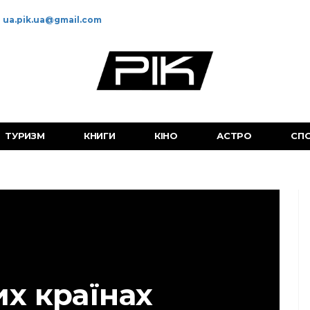
ua.pik.ua@gmail.com
ТУРИЗМ
КНИГИ
КІНО
АСТРО
СП
их країнах