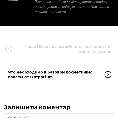
Живи так - щоб люди, зіткнувшись з тобою,
посміхнулися, а, спілкуючись з тобою, стали
трішки щасливіше
Чаша Піфагора: жадібність і помірність в
одній посудині
Что необходимо в базовой косметичке:
советы от Optparfum
Залишити коментар