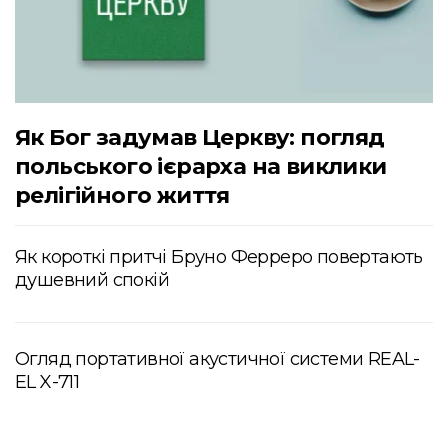
Як Бог задумав Церкву: погляд
польського ієрарха на виклики
релігійного життя
Як короткі притчі Бруно Ферреро повертають
душевний спокій
Огляд портативної акустичної системи REAL-
EL X-711