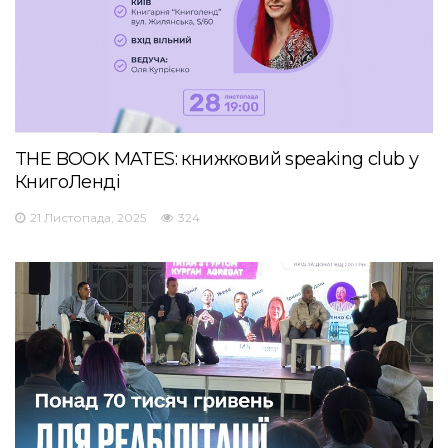
THE BOOK MATES: книжковий speaking club у
КнигоЛенді
21 Листопада, 2025
324