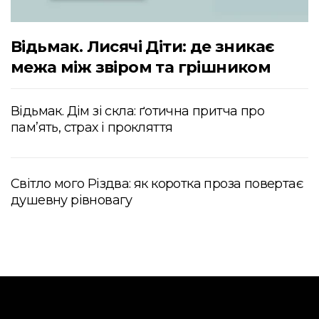
Відьмак. Лисячі Діти: де зникає
межа між звіром та грішником
Відьмак. Дім зі скла: ґотична притча про
пам’ять, страх і прокляття
Світло мого Різдва: як коротка проза повертає
душевну рівновагу