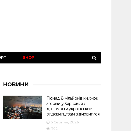
ОРТ
SHOP
НОВИНИ
Понад 8 мільйонів книжок
згоріли у Харкові: як
допомогти українським
видавництвам відновитися
5 Серпня, 2026
792