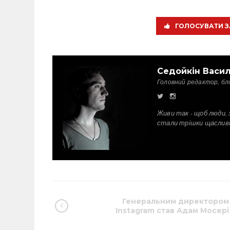
ГОЛОСУВАТИ З
Седойкін Васи
Головний редактор, бл
Живи так - щоб люди, 
стали трішки щаслив
Генеральним директором
Instagram став Адам Мосері