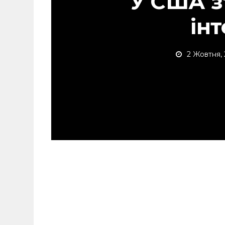
У США з
ін
2 Жовтня,