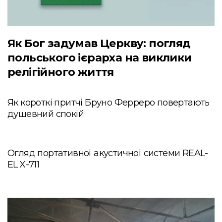
Як Бог задумав Церкву: погляд
польського ієрарха на виклики
релігійного життя
Як короткі притчі Бруно Ферреро повертають
душевний спокій
Огляд портативної акустичної системи REAL-
EL X-711