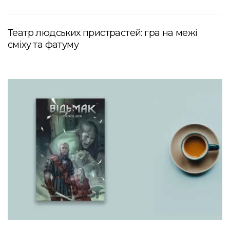
Театр людських пристрастей: гра на межі
сміху та фатуму