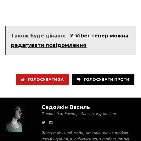
Також буде цікаво:
У Viber тепер можна
редагувати повідомлення
ГОЛОСУВАТИ ЗА
ГОЛОСУВАТИ ПРОТИ
Седойкін Василь
Головний редактор, блогер, журналіст
Живи так - щоб люди, зіткнувшись з тобою,
посміхнулися, а, спілкуючись з тобою, стали