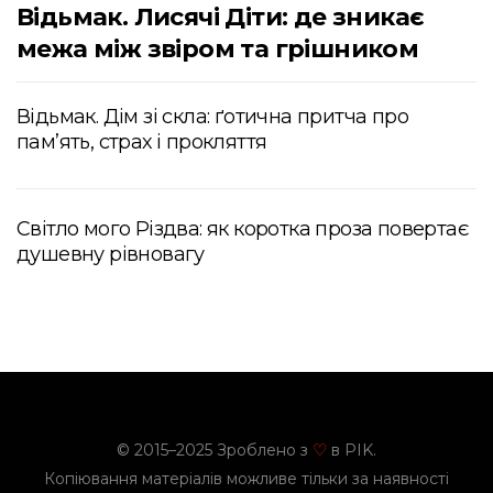
Відьмак. Лисячі Діти: де зникає
межа між звіром та грішником
Відьмак. Дім зі скла: ґотична притча про
пам’ять, страх і прокляття
Світло мого Різдва: як коротка проза повертає
душевну рівновагу
© 2015–2025 Зроблено з
в PIK.
♡
Копіювання матеріалів можливе тільки за наявності