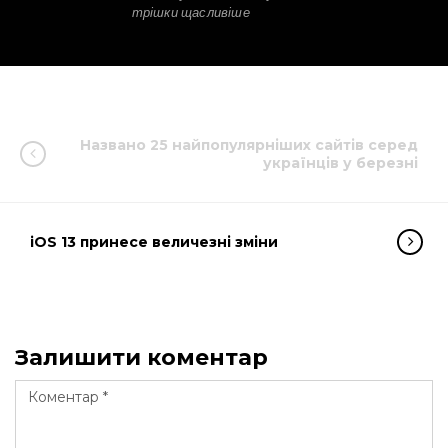
трішки щасливіше
Названо 25 найпопулярніших сайтів серед
українців у березні
iOS 13 принесе величезні зміни
Залишити коментар