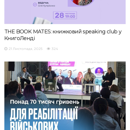
THE BOOK MATES: книжковий speaking club у
КнигоЛенді
21 Листопада, 2025
324