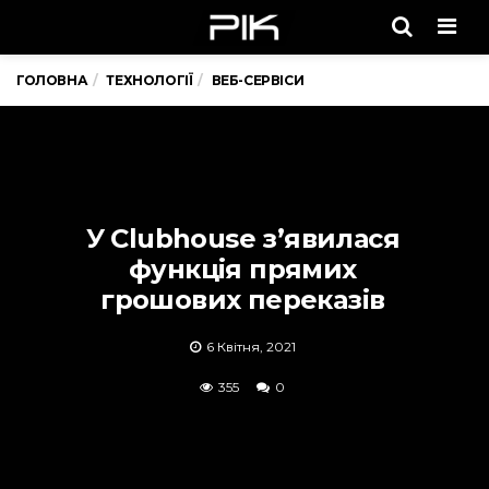
Men
ГОЛОВНА
ТЕХНОЛОГІЇ
ВЕБ-СЕРВІСИ
У Clubhouse з’явилася
функція прямих
грошових переказів
6 Квітня, 2021
355
0