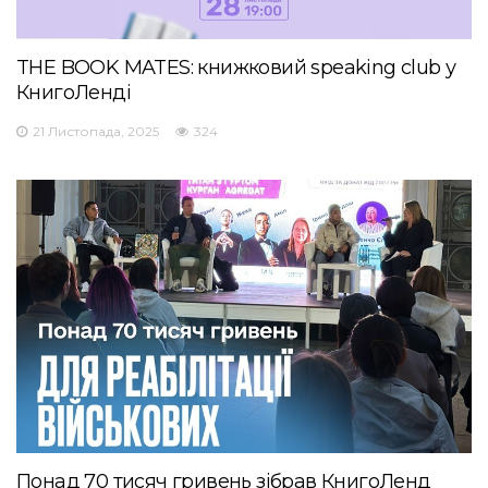
THE BOOK MATES: книжковий speaking club у
КнигоЛенді
21 Листопада, 2025
324
Понад 70 тисяч гривень зібрав КнигоЛенд