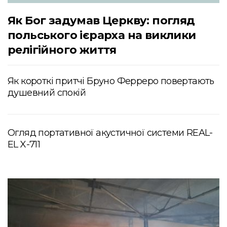
Як Бог задумав Церкву: погляд
польського ієрарха на виклики
релігійного життя
Як короткі притчі Бруно Ферреро повертають
душевний спокій
Огляд портативної акустичної системи REAL-
EL X-711