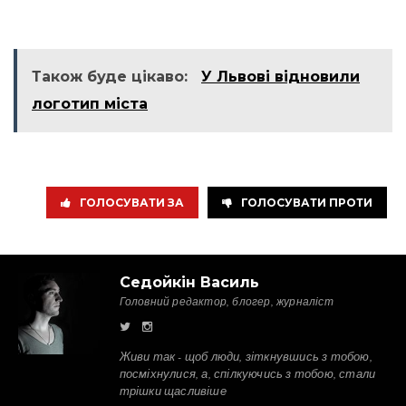
Також буде цікаво:
У Львові відновили
логотип міста
ГОЛОСУВАТИ ЗА
ГОЛОСУВАТИ ПРОТИ
Седойкін Василь
Головний редактор, блогер, журналіст
Живи так - щоб люди, зіткнувшись з тобою,
посміхнулися, а, спілкуючись з тобою, стали
трішки щасливіше