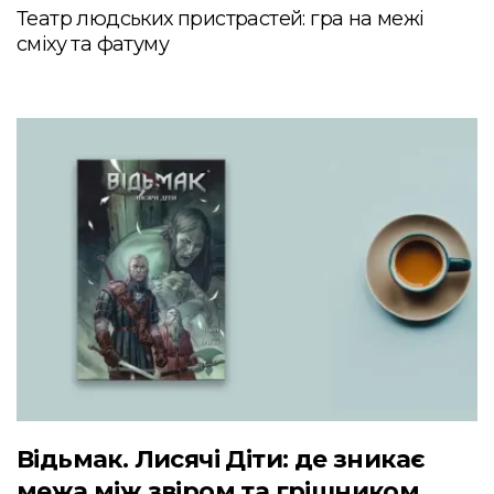
Театр людських пристрастей: гра на межі
сміху та фатуму
Відьмак. Лисячі Діти: де зникає
межа між звіром та грішником