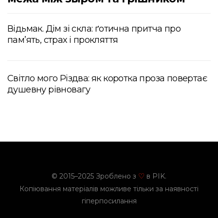
Відьмак. Дім зі скла: ґотична притча про
пам’ять, страх і прокляття
Світло мого Різдва: як коротка проза повертає
душевну рівновагу
© 2015–2025 Зроблено з
в PIK.
♡
Копіювання матеріалів можливе тільки за наявності
гіперпосилання