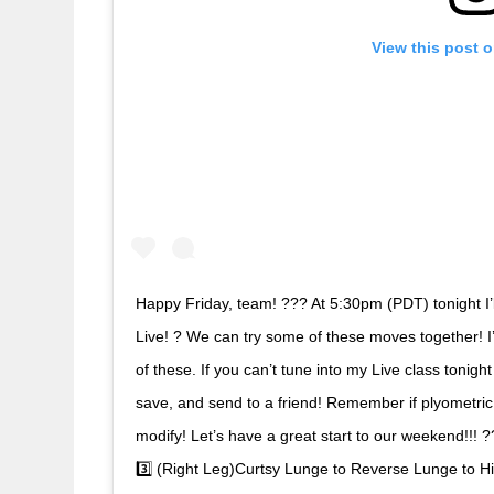
View this post 
Happy Friday, team! ??? At 5:30pm (PDT) tonight I’l
Live! ? We can try some of these moves together! I’
of these. If you can’t tune into my Live class tonigh
save, and send to a friend! Remember if plyometri
modify! Let’s have a great start to our weekend!!! ?
3️⃣ (Right Leg)Curtsy Lunge to Reverse Lunge to H