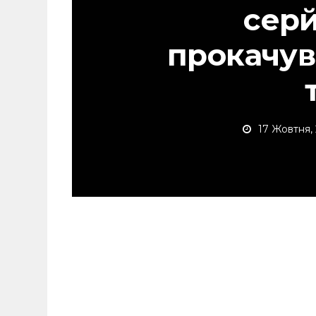
сер
прокачув
17 Жовтня,