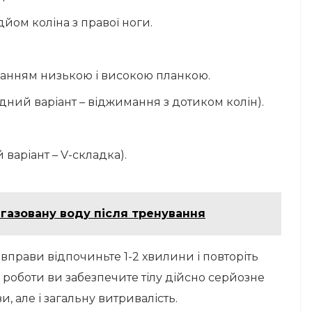
ідйом коліна з правої ноги.
уванням низькою і високою планкою.
адний варіант – віджимання з дотиком колін).
варіант – V-складка).
газовану воду після тренування
ї вправи відпочиньте 1-2 хвилини і повторіть
ї роботи ви забезпечите тілу дійсно серйозне
и, але і загальну витривалість.