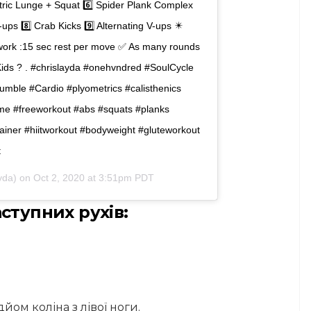
ric Lunge + Squat 6️⃣ Spider Plank Complex
ups 8️⃣ Crab Kicks 9️⃣ Alternating V-ups ✴️
work :15 sec rest per move ✅ As many rounds
Kids ? . #chrislayda #onehvndred #SoulCycle
le #Cardio #plyometrics #calisthenics
e #freeworkout #abs #squats #planks
trainer #hiitworkout #bodyweight #gluteworkout
t
yda) on
Oct 2, 2020 at 3:51pm PDT
ступних рухів:
дйом коліна з лівої ноги.