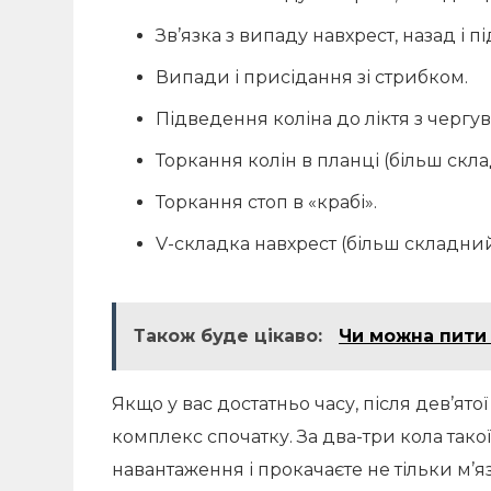
Зв’язка з випаду навхрест, назад і п
Випади і присідання зі стрибком.
Підведення коліна до ліктя з черг
Торкання колін в планці (більш скл
Торкання стоп в «крабі».
V-складка навхрест (більш складний 
Також буде цікаво:
Чи можна пити 
Якщо у вас достатньо часу, після дев’ято
комплекс спочатку. За два-три кола тако
навантаження і прокачаєте не тільки м’яз