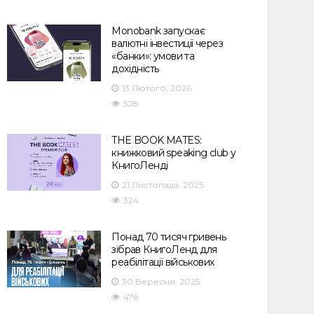
Monobank запускає
валютні інвестиції через
«банки»: умови та
дохідність
13 Лютого, 2026
528
THE BOOK MATES:
книжковий speaking club у
КнигоЛенді
21 Листопада, 2025
324
Понад 70 тисяч гривень
зібрав КнигоЛенд для
реабілітації військових
30 Вересня, 2025
476