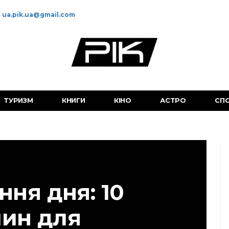
ua.pik.ua@gmail.com
ТУРИЗМ
КНИГИ
КІНО
АСТРО
СП
ння дня: 10
лин для