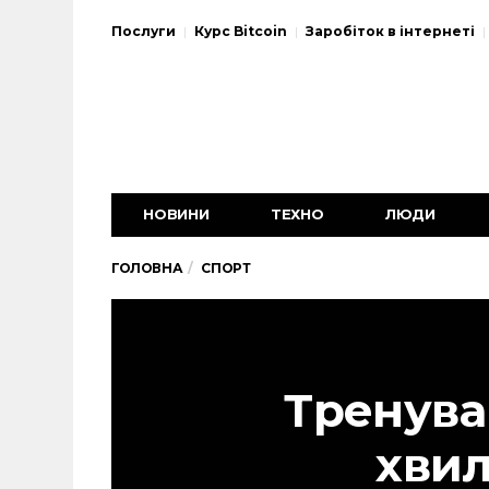
Послуги
Курс Bitcoin
Заробіток в інтернеті
НОВИНИ
ТЕХНО
ЛЮДИ
ГОЛОВНА
СПОРТ
Тренува
хви