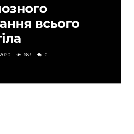
йозного
ання всього
тіла
 2020
683
0