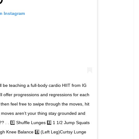
on Instagram
l be teaching a full-body cardio HIIT from IG
ll offer progressions and regressions for each
t then feel free to swipe through the moves, hit
c moves aren’t your thing stay grounded and
?? . . 1️⃣ Shuffle Lunges 2️⃣ 1 1/2 Jump Squats
igh Knee Balance 4️⃣ (Left Leg)Curtsy Lunge