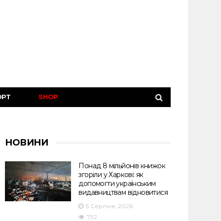
ОРТ
SHOP
НОВИНИ
Понад 8 мільйонів книжок
згоріли у Харкові: як
допомогти українським
видавництвам відновитися
5 Серпня, 2026
792