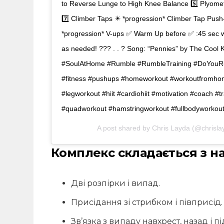
to Reverse Lunge to High Knee Balance 5️⃣ Plyomet
7️⃣ Climber Taps ✴️ *progression* Climber Tap Push-
*progression* V-ups ✅ Warm Up before ✅ :45 sec 
as needed! ??? . . ? Song: “Pennies” by The Cool 
#SoulAtHome #Rumble #RumbleTraining #DoYouRumb
#fitness #pushups #homeworkout #workoutfromhom
#legworkout #hiit #cardiohiit #motivation #coach #
#quadworkout #hamstringworkout #fullbodyworkou
A post shared by
Chris Layda
(@chrisla
Комплекс складається з на
Дві розпірки і випад.
Присідання зі стрибком і півприсід.
Зв’язка з випаду навхрест, назад і пі