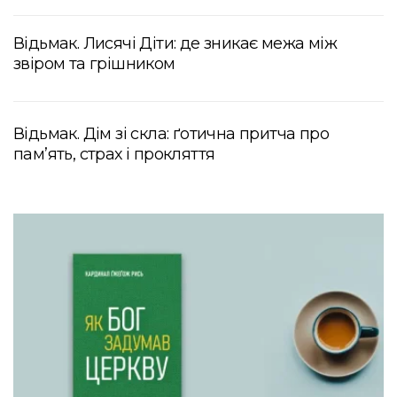
Відьмак. Лисячі Діти: де зникає межа між
звіром та грішником
Відьмак. Дім зі скла: ґотична притча про
пам’ять, страх і прокляття