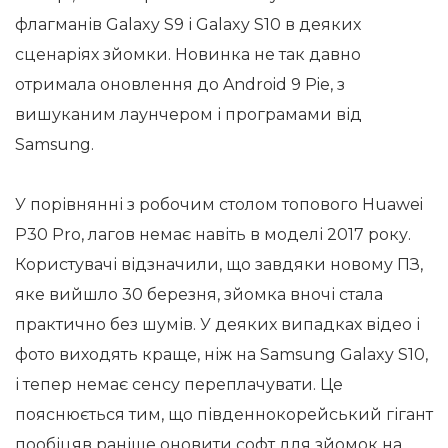
флагманів Galaxy S9 і Galaxy S10 в деяких
сценаріях зйомки. Новинка не так давно
отримала оновлення до Android 9 Pie, з
вишуканим лаунчером і програмами від
Samsung.
У порівнянні з робочим столом топового Huawei
P30 Pro, лагов немає навіть в моделі 2017 року.
Користувачі відзначили, що завдяки новому ПЗ,
яке вийшло 30 березня, зйомка вночі стала
практично без шумів. У деяких випадках відео і
фото виходять краще, ніж на Samsung Galaxy S10,
і тепер немає сенсу переплачувати. Це
пояснюється тим, що південнокорейський гігант
пообіцяв раніше оновити софт для зйомок на