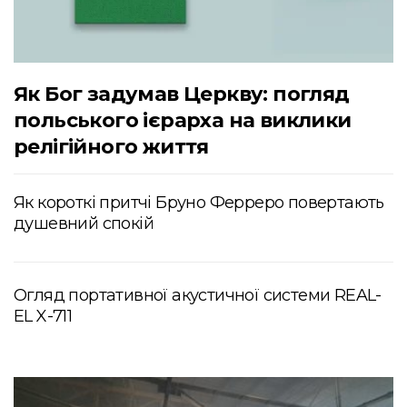
Як Бог задумав Церкву: погляд
польського ієрарха на виклики
релігійного життя
Як короткі притчі Бруно Ферреро повертають
душевний спокій
Огляд портативної акустичної системи REAL-
EL X-711