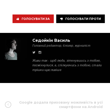
ГОЛОСУВАТИ ЗА
ГОЛОСУВАТИ ПРОТИ
Седойкін Василь
Головний редактор, блогер, журналіст
Живи так - щоб люди, зіткнувшись з тобою,
посміхнулися, а, спілкуючись з тобою, стали
трішки щасливіше
Google додала приховану можливість в усі
смартфони на Android