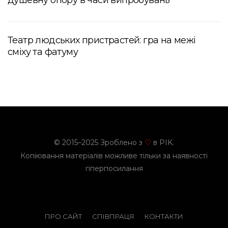
душевну опору в часи випробувань
Театр людських пристрастей: гра на межі
сміху та фатуму
© 2015–2025 Зроблено з
в PIK.
♡
Копіювання матеріалів можливе тільки за наявності
гіперпосилання
ПРО САЙТ
СПІВПРАЦЯ
КОНТАКТИ