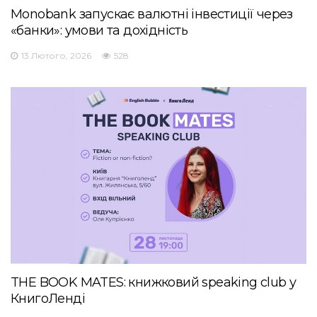
Monobank запускає валютні інвестиції через
«банки»: умови та дохідність
13 Лютого, 2026
528
THE BOOK MATES: книжковий speaking club у
КнигоЛенді