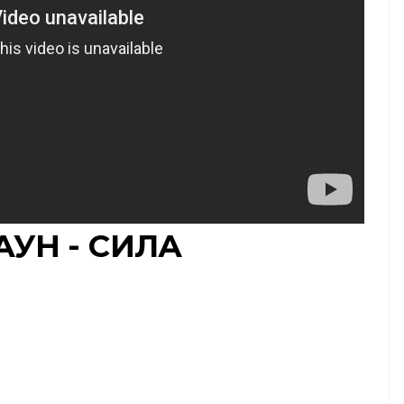
АУН - CИЛА