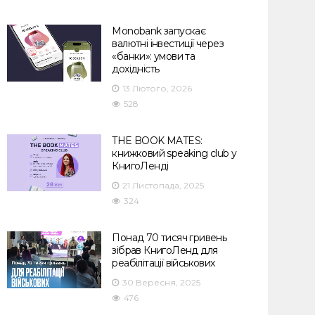
Monobank запускає
валютні інвестиції через
«банки»: умови та
дохідність
13 Лютого, 2026
528
THE BOOK MATES:
книжковий speaking club у
КнигоЛенді
21 Листопада, 2025
324
Понад 70 тисяч гривень
зібрав КнигоЛенд для
реабілітації військових
30 Вересня, 2025
476