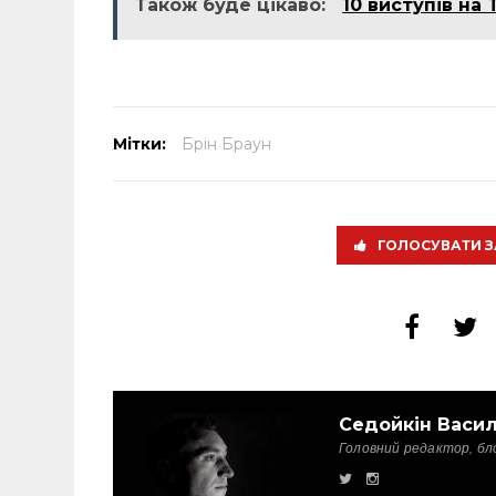
Також буде цікаво:
10 виступів на
Мітки:
Брін Браун
ГОЛОСУВАТИ З
Седойкін Васи
Головний редактор, бл