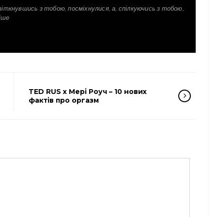
зіткнувшись з тобою, посміхнулися, а, спілкуючись з тобою,
іше
TED RUS x Мері Роуч – 10 нових
фактів про оргазм