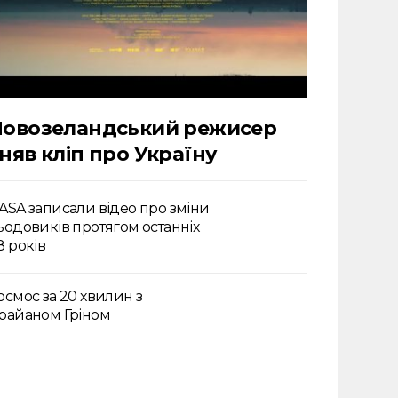
Новозеландський режисер
няв кліп про Україну
ASA записали відео про зміни
ьодовиків протягом останніх
8 років
осмос за 20 хвилин з
райаном Гріном