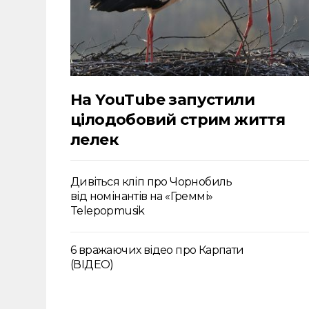
На YouTube запустили
цілодобовий стрим життя
лелек
Дивіться кліп про Чорнобиль
від номінантів на «Греммі»
Telepopmusik
6 вражаючих відео про Карпати
(ВІДЕО)