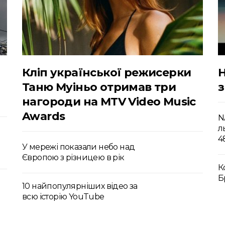
Кліп української режисерки
Таню Муіньо отримав три
з
нагороди на MTV Video Music
Awards
N
л
4
У мережі показали небо над
Європою з різницею в рік
К
Б
10 найпопулярніших відео за
всю історію YouTube