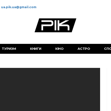
ua.pik.ua@gmail.com
ТУРИЗМ
КНИГИ
КІНО
АСТРО
СП