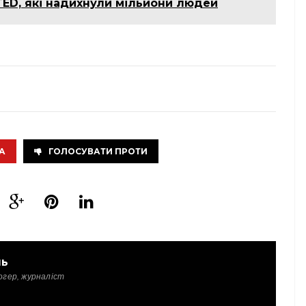
 TED, які надихнули мільйони людей
А
ГОЛОСУВАТИ ПРОТИ
ль
огер, журналіст