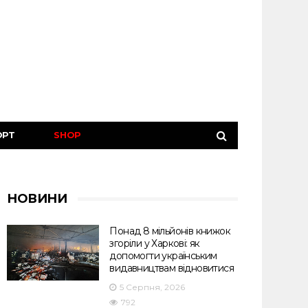
ОРТ
SHOP
НОВИНИ
Понад 8 мільйонів книжок
згоріли у Харкові: як
допомогти українським
видавництвам відновитися
5 Серпня, 2026
792