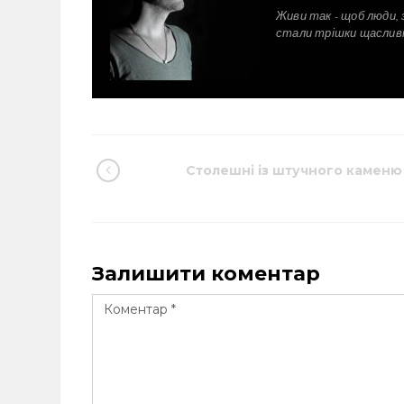
Живи так - щоб люди, 
стали трішки щаслив
Столешні із штучного каменю
Залишити коментар