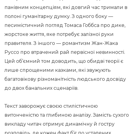
панівним концепціям, які довгий час тримали в
полоні гуманітарну думку. З одного боку —
песимістичний погляд Томаса Гоббса про дике,
жорстоке життя, яке потребує залізної руки
правителя. З іншого — романтизм Жан-Жака
Руссо про втрачений рай первісної невинності.
Цей об’ємний том доводить, що обидві теорії є
лише спрощеними казками, які звужують
багатовікову різноманітність людського досвіду
до двох банальних сценаріїв.
Текст заворожує своєю стилістичною
витонченістю та глибиною аналізу. Замість сухого
викладу читач отримує динамічну й гостру
розповідь, де кожен факт б’є по усталених