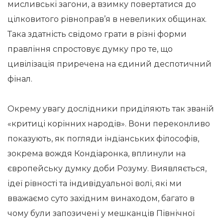
мисливські загони, а взимку повертатися до
цілковитого рівноправ’я в невеликих общинах.
Така здатність свідомо грати в різні форми
правління спростовує думку про те, що
цивілізація приречена на єдиний деспотичний
фінал.
Окрему увагу дослідники приділяють так званій
«критиці корінних народів». Вони переконливо
показують, як погляди індіанських філософів,
зокрема вождя Кондіаронка, вплинули на
європейську думку доби Розуму. Виявляється,
ідеї рівності та індивідуальної волі, які ми
вважаємо суто західним винаходом, багато в
чому були запозичені у мешканців Північної