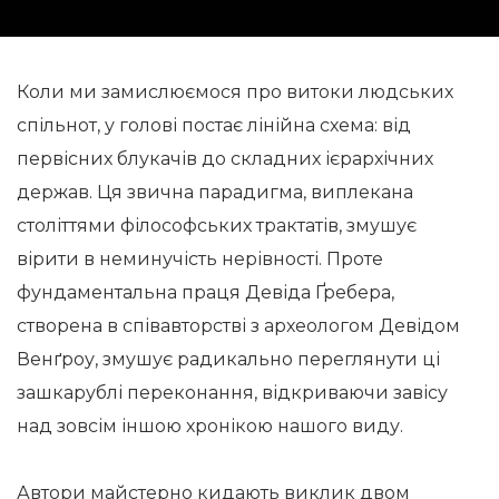
Коли ми замислюємося про витоки людських
спільнот, у голові постає лінійна схема: від
первісних блукачів до складних ієрархічних
держав. Ця звична парадигма, виплекана
століттями філософських трактатів, змушує
вірити в неминучість нерівності. Проте
фундаментальна праця Девіда Ґребера,
створена в співавторстві з археологом Девідом
Венґроу, змушує радикально переглянути ці
зашкарублі переконання, відкриваючи завісу
над зовсім іншою хронікою нашого виду.
Автори майстерно кидають виклик двом