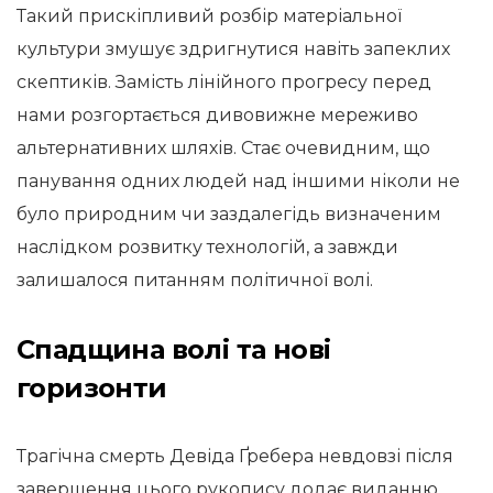
Такий прискіпливий розбір матеріальної
культури змушує здригнутися навіть запеклих
скептиків. Замість лінійного прогресу перед
нами розгортається дивовижне мереживо
альтернативних шляхів. Стає очевидним, що
панування одних людей над іншими ніколи не
було природним чи заздалегідь визначеним
наслідком розвитку технологій, а завжди
залишалося питанням політичної волі.
Спадщина волі та нові
горизонти
Трагічна смерть Девіда Ґребера невдовзі після
завершення цього рукопису додає виданню