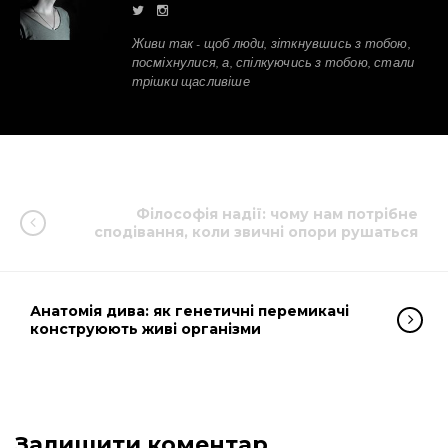
Живи так - щоб люди, зіткнувшись з тобою,
посміхнулися, а, спілкуючись з тобою, стали
трішки щасливіше
Філософія надії: чому нам потрібне
сподівання, коли звичні опори рушаться
Анатомія дива: як генетичні перемикачі
конструюють живі організми
Залишити коментар