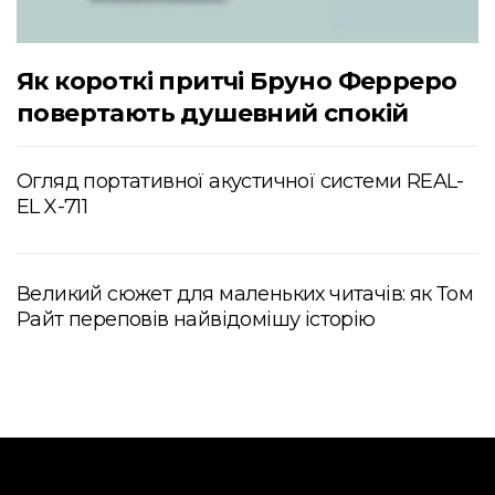
Як короткі притчі Бруно Ферреро
повертають душевний спокій
Огляд портативної акустичної системи REAL-
EL X-711
Великий сюжет для маленьких читачів: як Том
Райт переповів найвідомішу історію