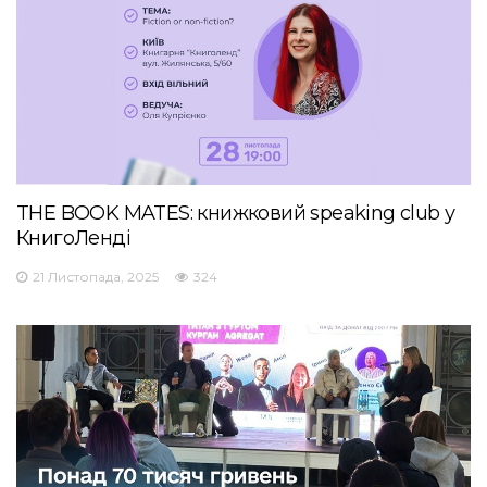
THE BOOK MATES: книжковий speaking club у
КнигоЛенді
21 Листопада, 2025
324