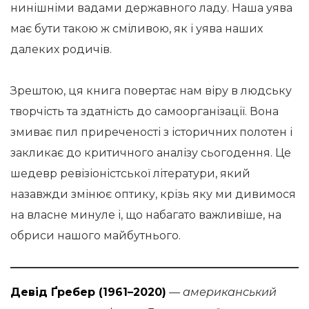
нинішніми вадами державного ладу. Наша уява
має бути такою ж сміливою, як і уява наших
далеких родичів.
Зрештою, ця книга повертає нам віру в людську
творчість та здатність до самоорганізації. Вона
змиває пил приреченості з історичних полотен і
закликає до критичного аналізу сьогодення. Це
шедевр ревізіоністської літератури, який
назавжди змінює оптику, крізь яку ми дивимося
на власне минуле і, що набагато важливіше, на
обриси нашого майбутнього.
Девід Ґребер (1961–2020)
— американський