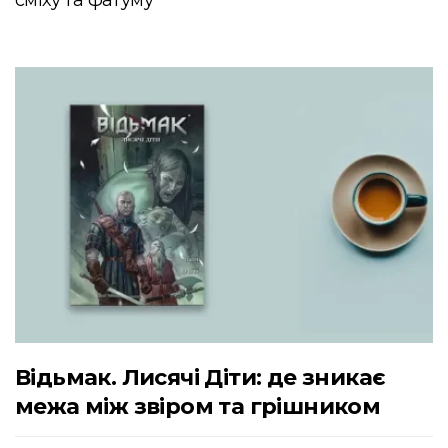
сміху та фатуму
Відьмак. Лисячі Діти: де зникає
межа між звіром та грішником