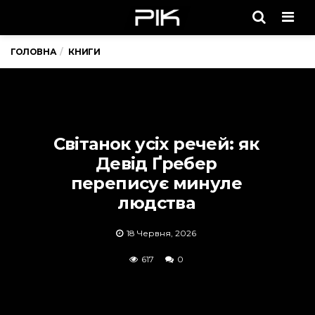
Men
ГОЛОВНА
КНИГИ
Світанок усіх речей: як
Девід Ґребер
переписує минуле
людства
18 Червня, 2026
617
0