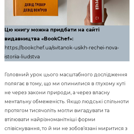
Цю книгу можна придбати на сайті
видавництва «BookChef»:
https://bookchef.ua/svitanok-usikh-rechei-nova-
istoriia-liudstva
Головний урок цього масштабного дослідження
полягає в тому, що ми опинилися в глухому куті
не через закони природи, а через власну
ментальну обмеженість. Якщо людські спільноти
протягом тисячоліть могли вигадувати та
втілювати найрізноманітніші форми
співіснування, то й ми не зобов’язані миритися з