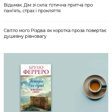
Відьмак. Дім зі скла: ґотична притча про
пам’ять, страх і прокляття
Світло мого Різдва: як коротка проза повертає
душевну рівновагу