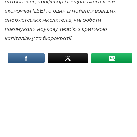
антрополог, професор Лондонської школи
економіки (LSE) та один із найвпливовіших
анархістських мислителів, чиї роботи
поєднували наукову теорію з критикою
капіталізму та бюрократії
.