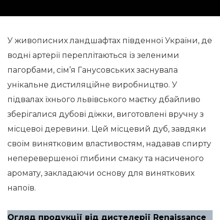
У живописних ландшафтах південної України, де
водні артерії переплітаються із зеленими
пагорбами, сім’я Ганусовських заснувала
унікальне дистиляційне виробництво. У
підвалах їхнього львівського маєтку дбайливо
зберігалися дубові діжки, виготовлені вручну з
місцевої деревини. Цей місцевий дуб, завдяки
своїм винятковим властивостям, надавав спирту
неперевершеної глибини смаку та насиченого
аромату, закладаючи основу для виняткових
напоїв.
Огляд продукції від дистелерії Renaissance