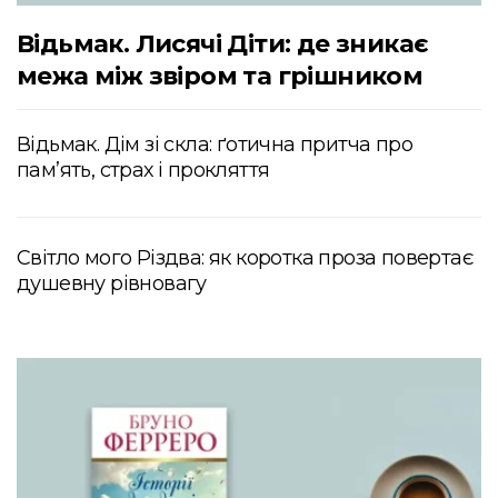
Відьмак. Лисячі Діти: де зникає
межа між звіром та грішником
Відьмак. Дім зі скла: ґотична притча про
пам’ять, страх і прокляття
Світло мого Різдва: як коротка проза повертає
душевну рівновагу