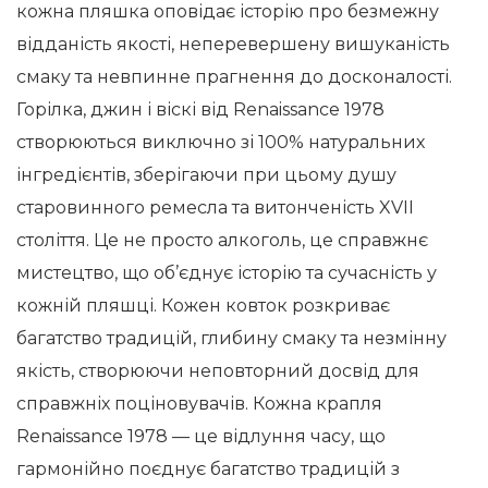
кожна пляшка оповідає історію про безмежну
відданість якості, неперевершену вишуканість
смаку та невпинне прагнення до досконалості.
Горілка, джин і віскі від Renaissance 1978
створюються виключно зі 100% натуральних
інгредієнтів, зберігаючи при цьому душу
старовинного ремесла та витонченість XVII
століття. Це не просто алкоголь, це справжнє
мистецтво, що об’єднує історію та сучасність у
кожній пляшці. Кожен ковток розкриває
багатство традицій, глибину смаку та незмінну
якість, створюючи неповторний досвід для
справжніх поціновувачів. Кожна крапля
Renaissance 1978 — це відлуння часу, що
гармонійно поєднує багатство традицій з