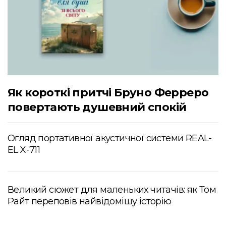
Як короткі притчі Бруно Ферреро
повертають душевний спокій
Огляд портативної акустичної системи REAL-
EL X-711
Великий сюжет для маленьких читачів: як Том
Райт переповів найвідомішу історію