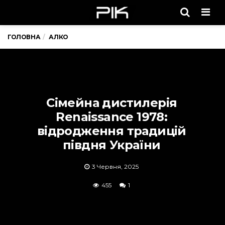
Men
ГОЛОВНА
АЛКО
Сімейна дистилерія
Renaissance 1978:
відродження традицій
півдня України
3 Червня, 2025
455
1