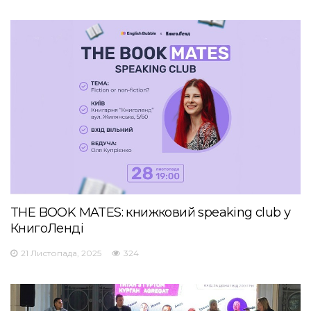
THE BOOK MATES: книжковий speaking club у
КнигоЛенді
21 Листопада, 2025
324