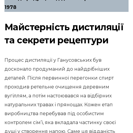
1978
Майстерність дистиляції
та секрети рецептури
Процес дистиляції у Ганусовських був
досконало продуманий до найдрібніших
деталей. Після первинної перегонки спирт
проходив ретельне очищення деревним
вугіллям, а потім настоювався на відбірних
натуральних травах і прянощах. Кожен етап
виробництва перебував під особистим
контролем сім’ї, яка вкладала частинку своєї
душі у створення напою. Саме ця відданість