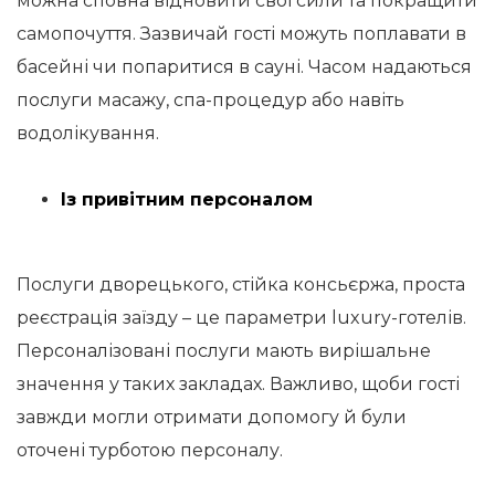
можна сповна відновити свої сили та покращити
самопочуття. Зазвичай гості можуть поплавати в
басейні чи попаритися в сауні. Часом надаються
послуги масажу, спа-процедур або навіть
водолікування.
Із привітним персоналом
Послуги дворецького, стійка консьєржа, проста
реєстрація заїзду – це параметри luxury-готелів.
Персоналізовані послуги мають вирішальне
значення у таких закладах. Важливо, щоби гості
завжди могли отримати допомогу й були
оточені турботою персоналу.