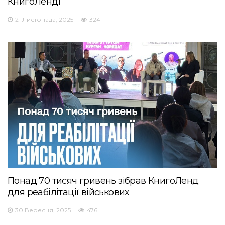
КнигоЛенді
21 Листопада, 2025
324
Понад 70 тисяч гривень зібрав КнигоЛенд
для реабілітації військових
30 Вересня, 2025
476