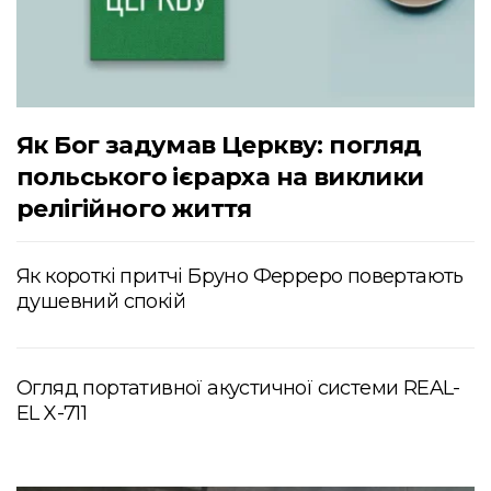
Як Бог задумав Церкву: погляд
польського ієрарха на виклики
релігійного життя
Як короткі притчі Бруно Ферреро повертають
душевний спокій
Огляд портативної акустичної системи REAL-
EL X-711