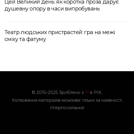
Цей Великий день: як коротка проза дарує
душевну опору в часи випробувань
Театр людських пристрастей: гра на межі
сміху та фатуму
© 2015–2025 Зроблено з
в PIK.
♡
Копіювання матеріалів можливе тільки за наявності
гіперпосилання