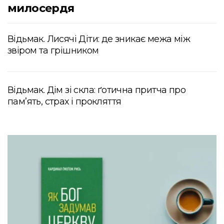
милосердя
Відьмак. Лисячі Діти: де зникає межа між
звіром та грішником
Відьмак. Дім зі скла: ґотична притча про
пам’ять, страх і прокляття