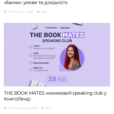
«банки»: умови та дохідність
13 Лютого, 2026
528
THE BOOK MATES: книжковий speaking club у
КнигоЛенді
21 Листопада, 2025
324