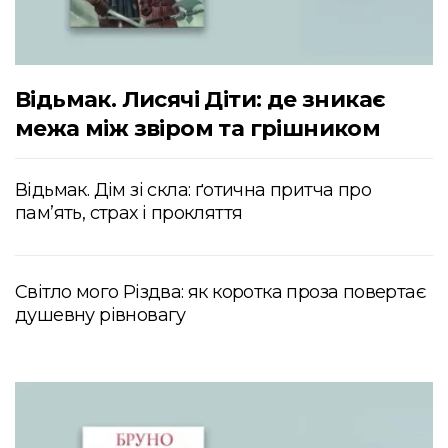
Відьмак. Лисячі Діти: де зникає
межа між звіром та грішником
Відьмак. Дім зі скла: ґотична притча про
пам’ять, страх і прокляття
Світло мого Різдва: як коротка проза повертає
душевну рівновагу