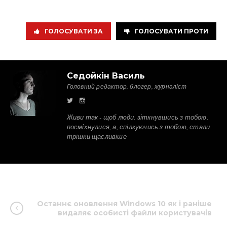
ГОЛОСУВАТИ ЗА
ГОЛОСУВАТИ ПРОТИ
Седойкін Василь
Головний редактор, блогер, журналіст
Живи так - щоб люди, зіткнувшись з тобою,
посміхнулися, а, спілкуючись з тобою, стали
трішки щасливіше
Останнє оновлення Windows 10 як і раніше
видаляє особисті файли користувачів