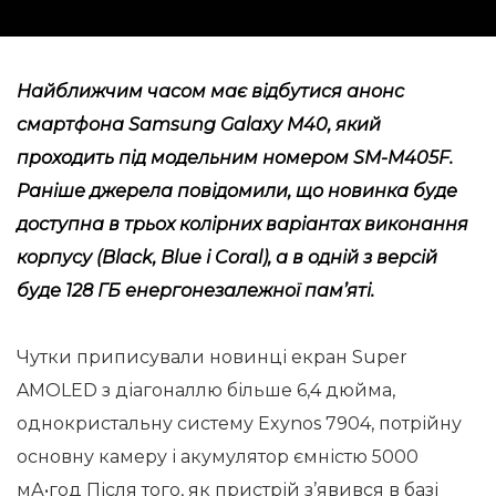
Найближчим часом має відбутися анонс
смартфона Samsung Galaxy M40, який
проходить під модельним номером SM-M405F.
Раніше джерела повідомили, що новинка буде
доступна в трьох колірних варіантах виконання
корпусу (Black, Blue і Coral), а в одній з версій
буде 128 ГБ енергонезалежної пам’яті.
Чутки приписували новинці екран Super
AMOLED з діагоналлю більше 6,4 дюйма,
однокристальну систему Exynos 7904, потрійну
основну камеру і акумулятор ємністю 5000
мА•год Після того, як пристрій з’явився в базі