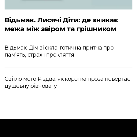
Відьмак. Лисячі Діти: де зникає
межа між звіром та грішником
Відьмак. Дім зі скла: ґотична притча про
пам’ять, страх і прокляття
Світло мого Різдва: як коротка проза повертає
душевну рівновагу