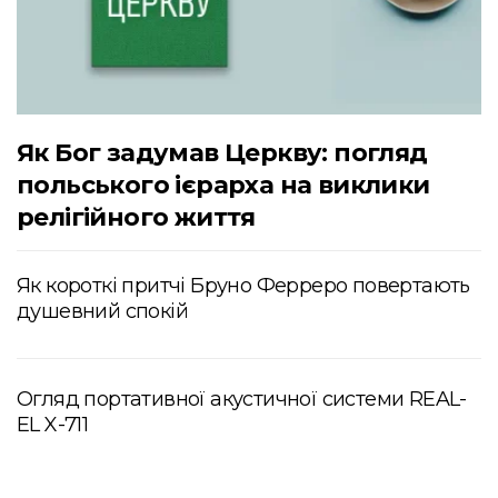
Як Бог задумав Церкву: погляд
польського ієрарха на виклики
релігійного життя
Як короткі притчі Бруно Ферреро повертають
душевний спокій
Огляд портативної акустичної системи REAL-
EL X-711