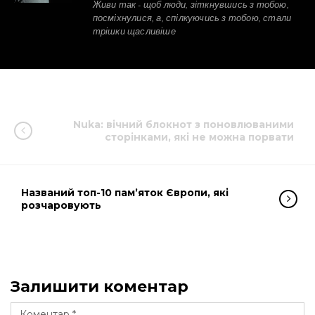
Живи так - щоб люди, зіткнувшись з тобою,
посміхнулися, а, спілкуючись з тобою, стали
трішки щасливіше
Nuka: вічний блокнот з поновлюваними
сторінками, які не можна порвати
Названий топ-10 пам’яток Європи, які
розчаровують
Залишити коментар