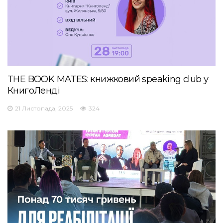
THE BOOK MATES: книжковий speaking club у
КнигоЛенді
21 Листопада, 2025
324