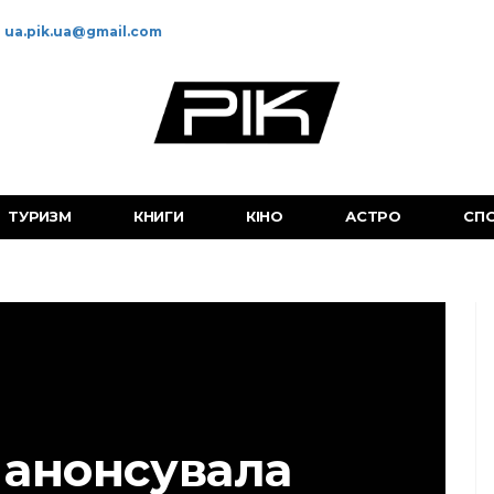
ua.pik.ua@gmail.com
ТУРИЗМ
КНИГИ
КІНО
АСТРО
СП
 анонсувала