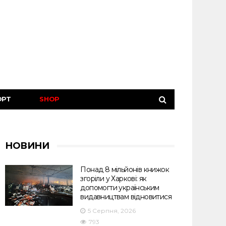
ОРТ
SHOP
НОВИНИ
Понад 8 мільйонів книжок
згоріли у Харкові: як
допомогти українським
видавництвам відновитися
5 Серпня, 2026
793