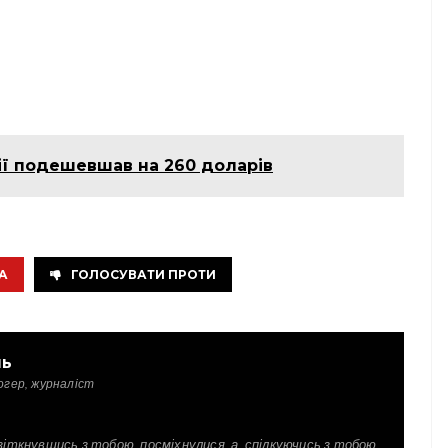
дії подешевшав на 260 доларів
А
ГОЛОСУВАТИ ПРОТИ
ль
огер, журналіст
зіткнувшись з тобою, посміхнулися, а, спілкуючись з тобою,