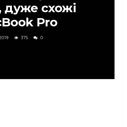
, дуже схожі
cBook Pro
2019
375
0