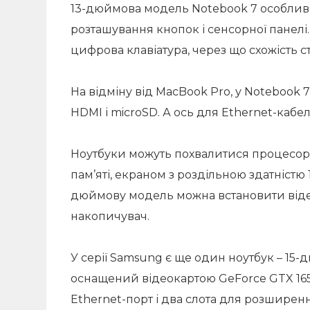
13-дюймова модель Notebook 7 особливо
розташування кнопок і сенсорної панелі.
цифрова клавіатура, через що схожість 
На відміну від MacBook Pro, у Notebook 7
HDMI і microSD. А ось для Ethernet-кабе
Ноутбуки можуть похвалитися процесорам
пам’яті, екраном з роздільною здатністю 
дюймову модель можна встановити віде
накопичувач.
У серії Samsung є ще один ноутбук – 15-
оснащений відеокартою GeForce GTX 1650 
Ethernet-порт і два слота для розширен