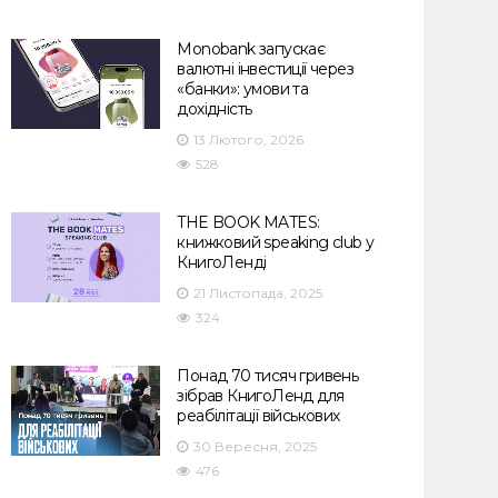
Monobank запускає
валютні інвестиції через
«банки»: умови та
дохідність
13 Лютого, 2026
528
THE BOOK MATES:
книжковий speaking club у
КнигоЛенді
21 Листопада, 2025
324
Понад 70 тисяч гривень
зібрав КнигоЛенд для
реабілітації військових
30 Вересня, 2025
476