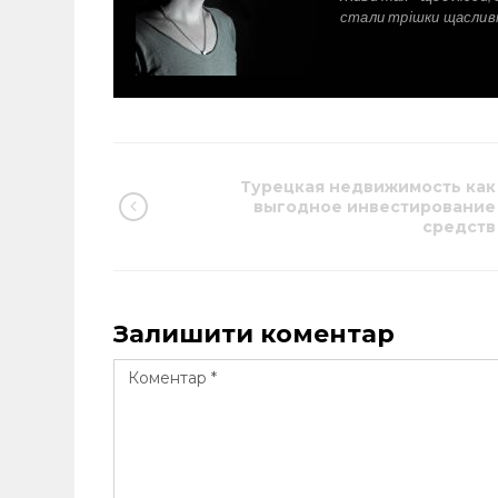
стали трішки щаслив
Турецкая недвижимость как
выгодное инвестирование
средств
Залишити коментар