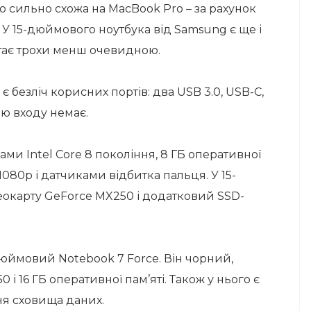
 сильно схожа на MacBook Pro – за рахунок
 У 15-дюймового ноутбука від Samsung є ще і
стає трохи менш очевидною.
 є безліч корисних портів: два USB 3.0, USB-C,
лю входу немає.
и Intel Core 8 покоління, 8 ГБ оперативної
1080p і датчиками відбитка пальця. У 15-
окарту GeForce MX250 і додатковий SSD-
дюймовий Notebook 7 Force. Він чорний,
і 16 ГБ оперативної пам’яті. Також у нього є
ня сховища даних.