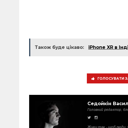
Також буде цікаво:
iPhone XR в Ін
ГОЛОСУВАТИ З
Седойкін Васи
Головний редактор, бл
Живи так - щоб люди, 