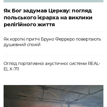
Як Бог задумав Церкву: погляд
польського ієрарха на виклики
релігійного життя
Як короткі притчі Бруно Ферреро повертають
душевний спокій
Огляд портативної акустичної системи REAL-
EL X-711