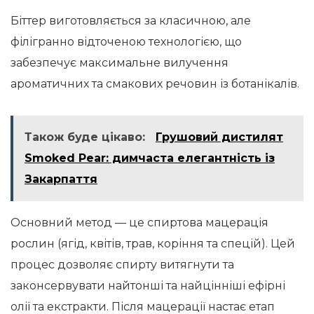
Біттер виготовляється за класичною, але
філігранно відточеною технологією, що
забезпечує максимальне вилучення
ароматичних та смакових речовин із ботанікалів.
Також буде цікаво:
Грушовий дистилят
Smoked Pear: димчаста елегантність із
Закарпаття
Основний метод — це спиртова мацерація
рослин (ягід, квітів, трав, коріння та спецій). Цей
процес дозволяє спирту витягнути та
законсервувати найтонші та найцінніші ефірні
олії та екстракти. Після мацерації настає етап