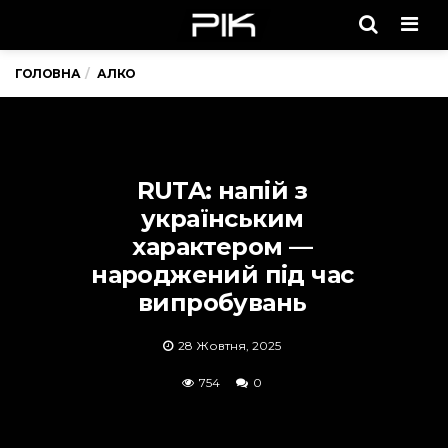
Men
ГОЛОВНА
АЛКО
RUTA: напій з
українським
характером —
народжений під час
випробувань
28 Жовтня, 2025
754
0