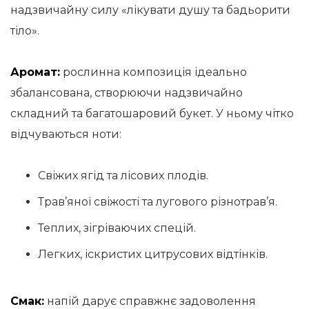
надзвичайну силу «лікувати душу та бадьорити
тіло».
Аромат:
рослинна композиція ідеально
збалансована, створюючи надзвичайно
складний та багатошаровий букет. У ньому чітко
відчуваються ноти:
Свіжих ягід та лісових плодів.
Трав’яної свіжості та лугового різнотрав’я.
Теплих, зігріваючих спецій.
Легких, іскристих цитрусових відтінків.
Смак:
напій дарує справжнє задоволення