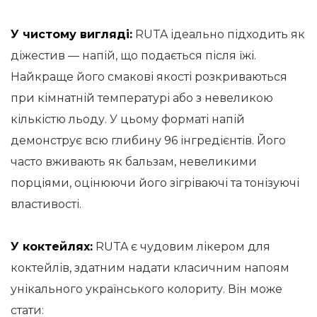
У чистому вигляді:
RUTA ідеально підходить як
діжестив — напій, що подається після їжі.
Найкраще його смакові якості розкриваються
при кімнатній температурі або з невеликою
кількістю льоду. У цьому форматі напій
демонструє всю глибину 96 інгредієнтів. Його
часто вживають як бальзам, невеликими
порціями, оцінюючи його зігріваючі та тонізуючі
властивості.
У коктейлях:
RUTA є чудовим лікером для
коктейлів, здатним надати класичним напоям
унікального українського колориту. Він може
стати: