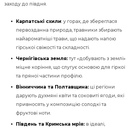
заходу до півдня.
Карпатські схили
: у горах, де збереглася
первозданна природа, травники збирають
найароматніші трави, що надають напою
гірської свіжості та складності.
Чернігівська земля:
тут «добувають з землі»
міцне коріння, що слугує основою для гіркої
та пряної частини профілю.
Вінниччина та Полтавщина:
ці регіони
дарують духмяні квіти та соковиті ягоди, які
привносять у композицію солодкі та
фруктові ноти.
Південь та Кримська мрія:
в ідеалі,