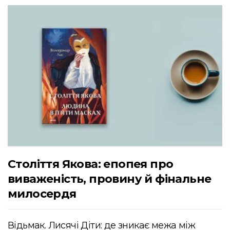
Століття Якова: епопея про
виваженість, провину й фінальне
милосердя
Відьмак. Лисячі Діти: де зникає межа між