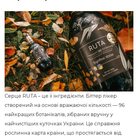
Серце RUTA – це її інгредієнти. Біттер лікер
створений на основі вражаючої кількості — 96
найкращих ботанікалів, зібраних вручну у
найчистіших куточках України. Це справжня
рослинна карта країни, що простягається від