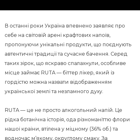
В останні роки Україна впевнено заявляє про
себе на світовій арені крафтових напоїв,
пропонуючи унікальні продукти, що поєднують
автентичні традиції та сучасне бачення. Серед
таких зірок, що яскраво спалахнули, особливе
місце займає RUTA — біттер лікер, який із
гордістю можна назвати відображенням
української землі та незламного духу.
RUTA — це не просто алкогольний напій. Це
рідка ботанічна історія, ода різноманіттю флори
нашої країни, втілена у міцному (36% об.) та
водночас м’якому, округлому смаку. За