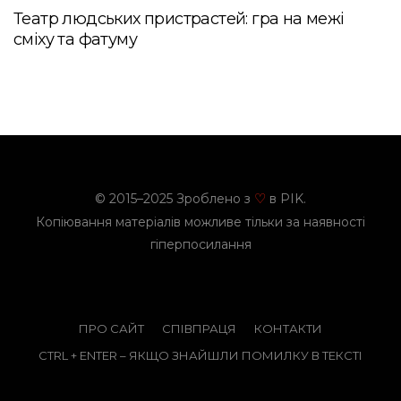
Театр людських пристрастей: гра на межі
сміху та фатуму
© 2015–2025 Зроблено з
в PIK.
♡
Копіювання матеріалів можливе тільки за наявності
гіперпосилання
ПРО САЙТ
СПІВПРАЦЯ
КОНТАКТИ
CTRL + ENTER – ЯКЩО ЗНАЙШЛИ ПОМИЛКУ В ТЕКСТІ