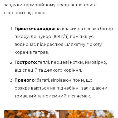
завдяки гармонійному поєднанню трьох
основних відтінків:
Гіркого-солодкого:
класична ознака біттер
лікеру, де цукор (169 г/л) пом’якшує і
водночас підкреслює шляхетну гіркоту
коренів та трав.
Гострого:
теплі, перцеві нотки, ймовірно,
від спецій та деякого коріння.
Пряного:
багаті, зігріваючі тони, що
розкриваються на піднебінні, залишаючи
тривалий та приємний післясмак.