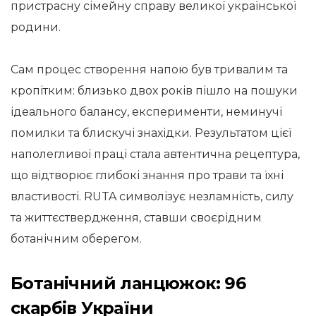
пристрасну сімейну справу великої української
родини.
Сам процес створення напою був тривалим та
кропітким: близько двох років пішло на пошуки
ідеального балансу, експерименти, неминучі
помилки та блискучі знахідки. Результатом цієї
наполегливої праці стала автентична рецептура,
що відтворює глибокі знання про трави та їхні
властивості. RUTA символізує незламність, силу
та життєствердження, ставши своєрідним
ботанічним оберегом.
Ботанічний ланцюжок: 96
скарбів України