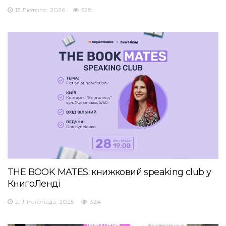
13 Лютого, 2026
528
THE BOOK MATES: книжковий speaking club у
КнигоЛенді
21 Листопада, 2025
324