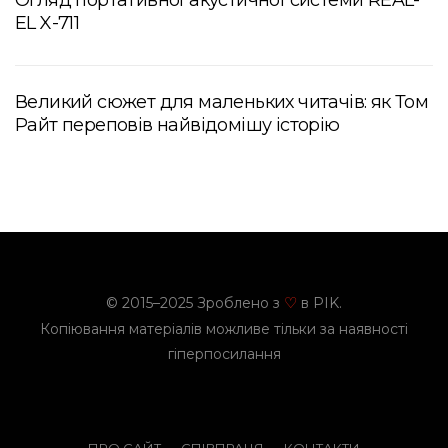
EL X-711
Великий сюжет для маленьких читачів: як Том
Райт переповів найвідомішу історію
© 2015–2025 Зроблено з
в PIK.
♡
Копіювання матеріалів можливе тільки за наявності
гіперпосилання
ПРО САЙТ
СПІВПРАЦЯ
КОНТАКТИ