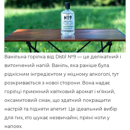
Ванільна горілка від Distil №9 — це делікатний і
витончений напій. Ваніль, яка раніше була
рідкісним інгредієнтом у міцному алкоголі, тут
розкривається з нової сторони. Вона надає
горілці приємний квітковий аромат і м’який,
оксамитовий смак, що здатний покращити
настрій та підняти апетит. Це ідеальний вибір
для тих, хто шукає незвичайні, пряні ноти у
напоях.