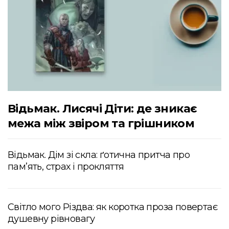
Відьмак. Лисячі Діти: де зникає
межа між звіром та грішником
Відьмак. Дім зі скла: ґотична притча про
пам’ять, страх і прокляття
Світло мого Різдва: як коротка проза повертає
душевну рівновагу