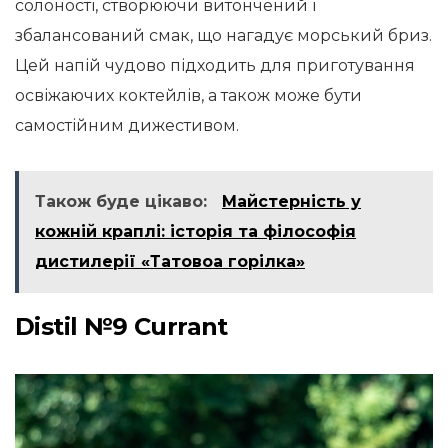
солоності, створюючи витончений і
збалансований смак, що нагадує морський бриз.
Цей напій чудово підходить для приготування
освіжаючих коктейлів, а також може бути
самостійним дижестивом.
Також буде цікаво:
Майстерність у
кожній краплі: історія та філософія
дистилерії «Татовоа горілка»
Distil №9 Currant