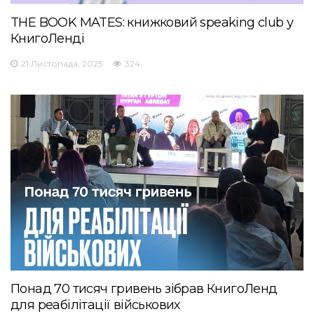
THE BOOK MATES: книжковий speaking club у
КнигоЛенді
21 Листопада, 2025
324
Понад 70 тисяч гривень зібрав КнигоЛенд
для реабілітації військових