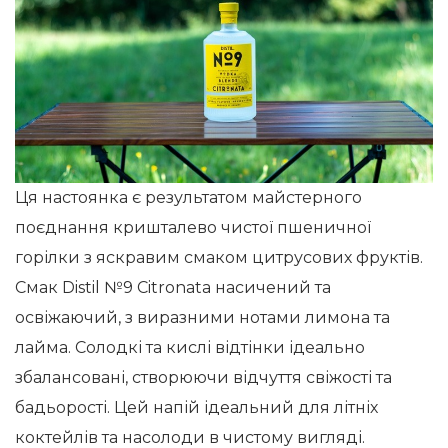
Ця настоянка є результатом майстерного
поєднання кришталево чистої пшеничної
горілки з яскравим смаком цитрусових фруктів.
Смак Distil №9 Citronata насичений та
освіжаючий, з виразними нотами лимона та
лайма. Солодкі та кислі відтінки ідеально
збалансовані, створюючи відчуття свіжості та
бадьорості. Цей напій ідеальний для літніх
коктейлів та насолоди в чистому вигляді.