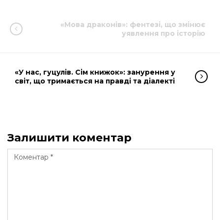
«Мова драконів»: фентезі, що змінює
уявлення про історію
«У нас, гуцулів. Сім книжок»: занурення у
світ, що тримається на правді та діалекті
Залишити коментар