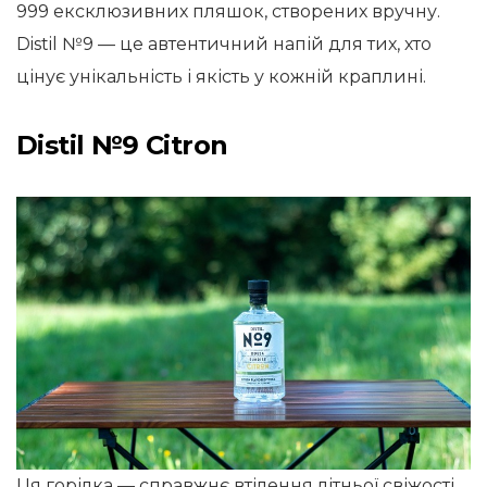
999 ексклюзивних пляшок, створених вручну.
Distil №9 — це автентичний напій для тих, хто
цінує унікальність і якість у кожній краплині.
Distil №9 Citron
Ця горілка — справжнє втілення літньої свіжості.