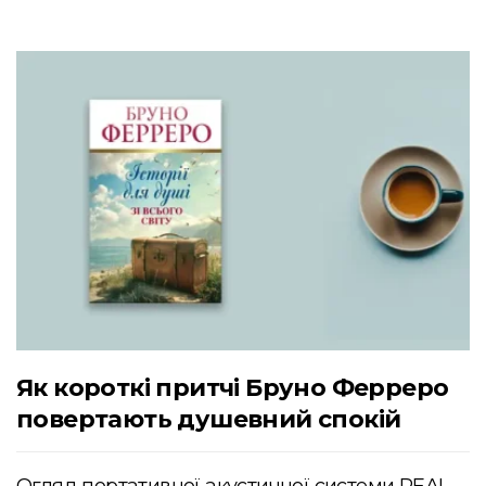
Як короткі притчі Бруно Ферреро
повертають душевний спокій
Огляд портативної акустичної системи REAL-