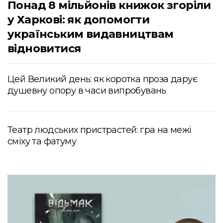
Понад 8 мільйонів книжок згоріли
у Харкові: як допомогти
українським видавництвам
відновитися
Цей Великий день: як коротка проза дарує
душевну опору в часи випробувань
Театр людських пристрастей: гра на межі
сміху та фатуму