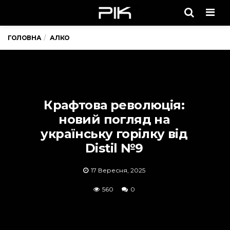
Men
ГОЛОВНА
АЛКО
Крафтова революція:
новий погляд на
українську горілку від
Distil №9
17 Вересня, 2025
560
0