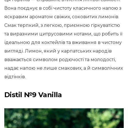
Вона поєднує в собі чистоту класичного напою з
яскравим ароматом свіжих, соковитих лимонів.
Смак терпкий, з легкою, приємною гіркуватістю
та виразними цитрусовими нотами, що робить її
ідеальною для коктейлів та вживання в чистому
вигляді. Лимон, який у карпатських народів
вважається символом родючості та молодості,
надає напою не лише смакових, а й символічних
відтінків.
Distil №9 Vanilla