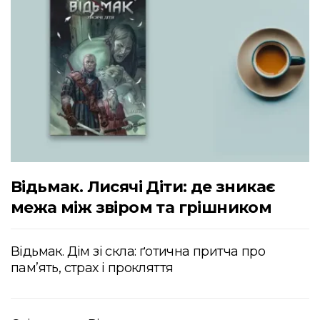
Відьмак. Лисячі Діти: де зникає
межа між звіром та грішником
Відьмак. Дім зі скла: ґотична притча про
пам’ять, страх і прокляття