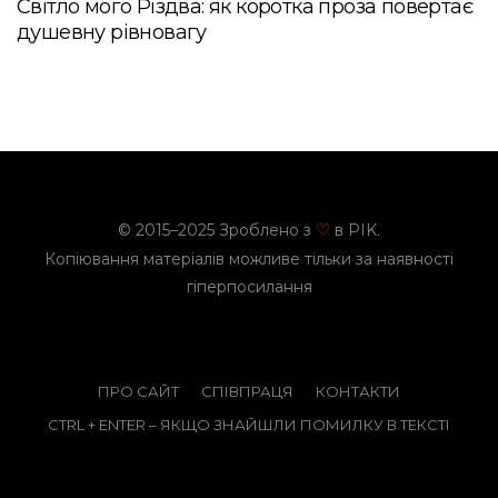
Світло мого Різдва: як коротка проза повертає
душевну рівновагу
© 2015–2025 Зроблено з
в PIK.
♡
Копіювання матеріалів можливе тільки за наявності
гіперпосилання
ПРО САЙТ
СПІВПРАЦЯ
КОНТАКТИ
CTRL + ENTER – ЯКЩО ЗНАЙШЛИ ПОМИЛКУ В ТЕКСТІ