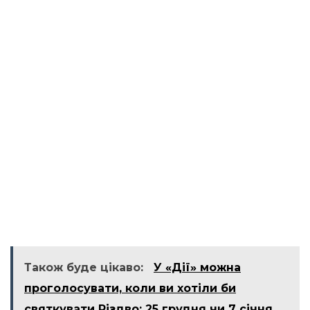
Також буде цікаво:
У «Дії» можна
проголосувати, коли ви хотіли би
святкувати Різдво: 25 грудня чи 7 січня