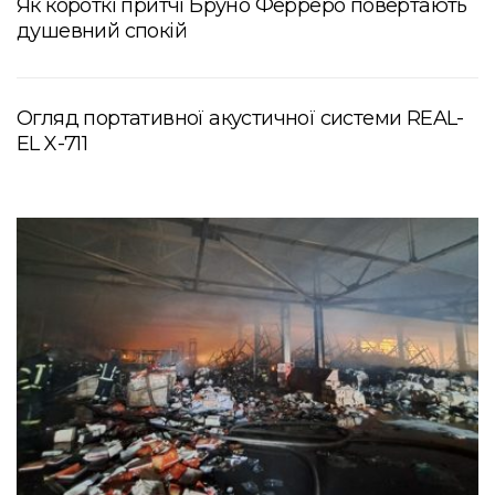
Як короткі притчі Бруно Ферреро повертають
душевний спокій
Огляд портативної акустичної системи REAL-
EL X-711