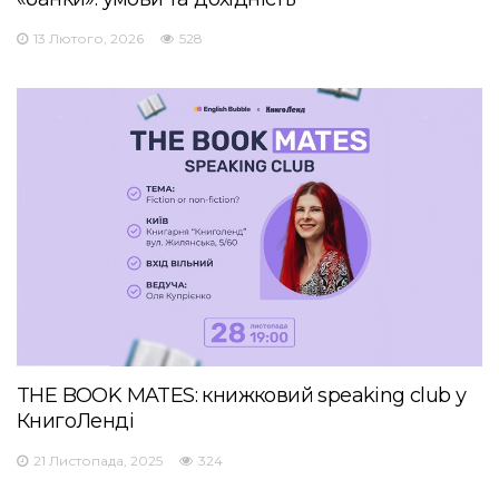
13 Лютого, 2026
528
THE BOOK MATES: книжковий speaking club у
КнигоЛенді
21 Листопада, 2025
324