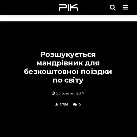
Men
Розшукується
мандрівник для
безкоштовної поїздки
по світу
5 Жовтня, 2017
1,756
0