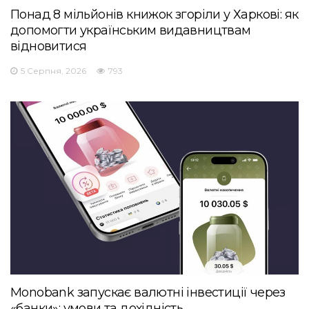
Понад 8 мільйонів книжок згоріли у Харкові: як
допомогти українським видавництвам
відновитися
5 Серпня, 2026
793
Monobank запускає валютні інвестиції через
«банки»: умови та дохідність