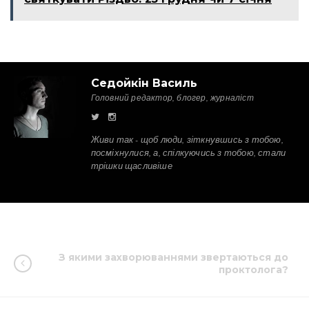
Седойкін Василь
Головний редактор, блогер, журналіст
Живи так - щоб люди, зіткнувшись з тобою,
посміхнулися, а, спілкуючись з тобою, стали
трішки щасливіше
З якими захворюваннями звертаються до
проктолога?