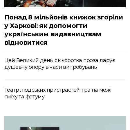
Понад 8 мільйонів книжок згоріли
у Харкові: як допомогти
українським видавництвам
відновитися
Цей Великий день: як коротка проза дарує
душевну опору в часи випробувань
Театр людських пристрастей: гра на межі
сміху та фатуму