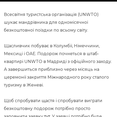
Всесвітня туристська організація (UNWTO)
шукає мандрівника для одномісячної
безкоштовної поїздки по всьому світу.
Щасливчик побуває в Колумбії, Німеччини,
Мексиці і ОАЕ. Подорож почнеться в штаб-
квартирі UNWTO в Мадриді з офіційного заходу.
А завершиться приблизно через місяць на
церемонії закриття Міжнародного року сталого
туризму в Женеві.
Щоб спробувати щастя і спробувати виграти
безкоштовну подорож потрібно просто
заповнити заявку
тут
. У заявці потрібно буде