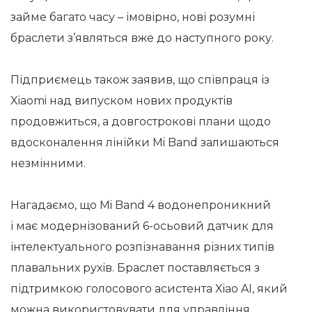
займе багато часу – імовірно, нові розумні
браслети з’являться вже до наступного року.
Підприємець також заявив, що співпраця із
Xiaomi над випуском нових продуктів
продовжиться, а довгострокові плани щодо
вдосконалення лінійки Mi Band залишаються
незмінними.
Нагадаємо, що Mi Band 4 водонепроникний
і має модернізований 6-осьовий датчик для
інтелектуального розпізнавання різних типів
плавальних рухів. Браслет поставляється з
підтримкою голосового асистента Xiao AI, який
можна використовувати для управління