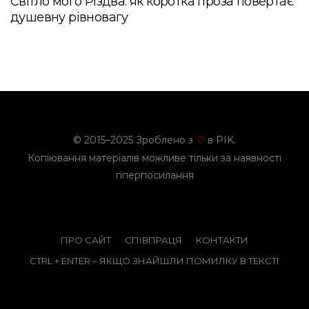
Світло мого Різдва: як коротка проза повертає
душевну рівновагу
© 2015–2025 Зроблено з
в PIK.
♡
Копіювання матеріалів можливе тільки за наявності
гіперпосилання
ПРО САЙТ
СПІВПРАЦЯ
КОНТАКТИ
CTRL + ENTER – ЯКЩО ЗНАЙШЛИ ПОМИЛКУ В ТЕКСТІ