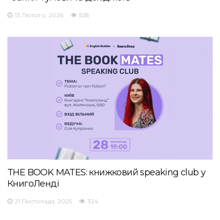
13 Лютого, 2026
528
THE BOOK MATES: книжковий speaking club у
КнигоЛенді
21 Листопада, 2025
324