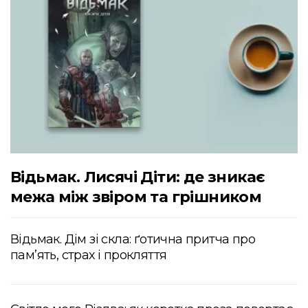
Відьмак. Лисячі Діти: де зникає
межа між звіром та грішником
Відьмак. Дім зі скла: ґотична притча про
пам’ять, страх і прокляття