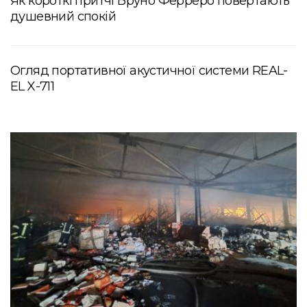
Як короткі притчі Бруно Ферреро повертають
душевний спокій
Огляд портативної акустичної системи REAL-
EL X-711