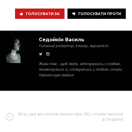
ГОЛОСУВАТИ ЗА
ГОЛОСУВАТИ ПРОТИ
Седойкін Василь
Головний редактор, блогер, журналіст
Живи так - щоб люди, зіткнувшись з тобою,
посміхнулися, а, спілкуючись з тобою, стали
трішки щасливіше
Все, що ви хотіли знати про 5G, і коли чекати
в Україні