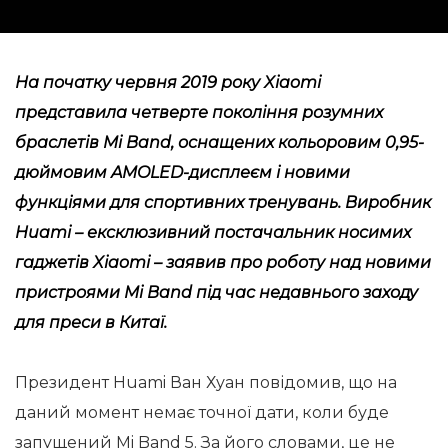
На початку червня 2019 року Xiaomi
представила четверте покоління розумних
браслетів Mi Band, оснащених кольоровим 0,95-
дюймовим AMOLED-дисплеєм і новими
функціями для спортивних тренувань. Виробник
Huami – ексклюзивний постачальник носимих
гаджетів Xiaomi – заявив про роботу над новими
пристроями Mi Band під час недавнього заходу
для преси в Китаї.
Президент Huami Ван Хуан повідомив, що на
даний момент немає точної дати, коли буде
запущений Mi Band 5. За його словами, це не