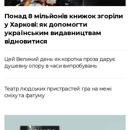
Понад 8 мільйонів книжок згоріли
у Харкові: як допомогти
українським видавництвам
відновитися
Цей Великий день: як коротка проза дарує
душевну опору в часи випробувань
Театр людських пристрастей: гра на межі
сміху та фатуму