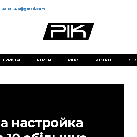
ua.pik.ua@gmail.com
ТУРИЗМ
КНИГИ
КІНО
АСТРО
СП
а настройка