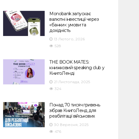
Monobank запускає
валютні інвестиції через
«банки»: умови та
дохідність
13 Лютого, 2026
528
THE BOOK MATES:
книжковий speaking club у
КнигоЛенді
21 Листопада, 2025
324
Понад 70 тисяч гривень
зібрав КнигоЛенд для
реабілітації військових
30 Вересня, 2025
476