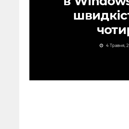
в Windows
швидкіс
чоти
4 Травня, 