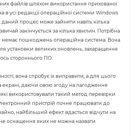
мних файлів шляхом використання прихованої
ана в усі редакції операційної системи Windows
, даний процес може зайняти навіть кілька
зазвичай закінчується за кілька хвилин. Потрібна
чи немає пошкоджень операційна система. Вона
ля установки великих оновлень, захаращення
гось стороннього ПО.
вності, вона спробує їх виправити, а для цього
на екрані, даючи свою згоду на лагодження
, які використовували такий метод перевірки
 електронний пристрій почне працювати до
чайно, найбільший ефект вдасться відчути на
чне оснащення яких не можна назвати