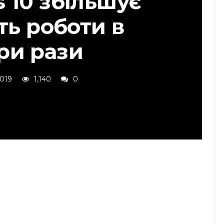
 10 збільшує
ть роботи в
ри рази
2019
1,140
0