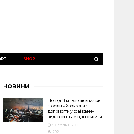
ОРТ
SHOP
НОВИНИ
Понад 8 мільйонів книжок
згоріли у Харкові: як
допомогти українським
видавництвам відновитися
5 Серпня, 2026
792