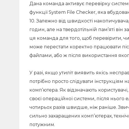
Дана команда активує перевірку систе
функції System File Checker, яка вбудов
10. Залежно від швидкості накопичувача
годин, але на твердотільній пам’яті він 
ця команда для того, щоб перевірити, 
може перестати коректно працювати піс
файлами, або ж після використання яко
У разі, якщо утиліт виявить якісь неспра
потрібно просто слідувати інструкціям 
комп’ютера. Як відзначають користувачі
своєї операційної системи, після нього
чотирьох разів швидше, ніж раніше. Зви
сильно захаращених комп’ютерах, техні
потужним.