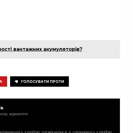
ості вантажних акумуляторів?
А
ГОЛОСУВАТИ ПРОТИ
ль
огер, журналіст
зіткнувшись з тобою, посміхнулися, а, спілкуючись з тобою,