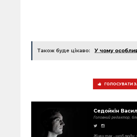
Також буде цікаво:
У чому особлив
ГОЛОСУВАТИ З
Седойкін Васи
Головний редактор, бл
Живи так - щоб люди, 