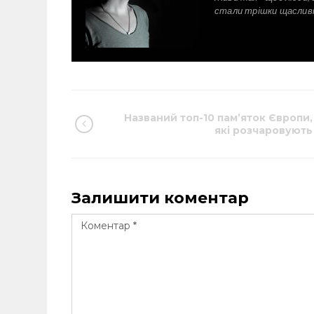
стали трішки щаслив
Названий топ-10 пам’яток Європи,
які розчаровують
Залишити коментар