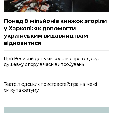
Понад 8 мільйонів книжок згоріли
у Харкові: як допомогти
українським видавництвам
відновитися
Цей Великий день: як коротка проза дарує
душевну опору в часи випробувань
Театр людських пристрастей: гра на межі
сміху та фатуму