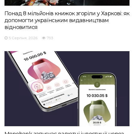
Понад 8 мільйонів книжок згоріли у Харкові: як
допомогти українським видавництвам
відновитися
5 Серпня, 2026
793
Monobank запускає валютні інвестиції через