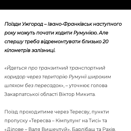
Поїзди Ужгород – Івано-Франківськ наступного
року можуть почати ходити Румунією. Але
спершу треба відремонтувати близько 20
кілометрів залізниці.
«Йдеться про транзитний транспортний
коридор через територію Румунії широким
шляхом без пересадок»
, – уточнює голова
Закарпатської області Віктор Микита.
Поїзд проходитиме через Тересву, пункти
пропуску «Тересва – Кімпулунг на Тисі» та
«Ділове – Валя Вишеулуй», Барлібаш та Рахів.