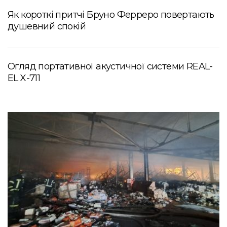
Як короткі притчі Бруно Ферреро повертають
душевний спокій
Огляд портативної акустичної системи REAL-
EL X-711