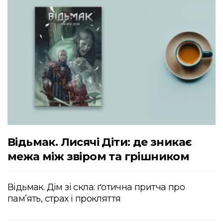
Відьмак. Лисячі Діти: де зникає
межа між звіром та грішником
Відьмак. Дім зі скла: ґотична притча про
пам’ять, страх і прокляття