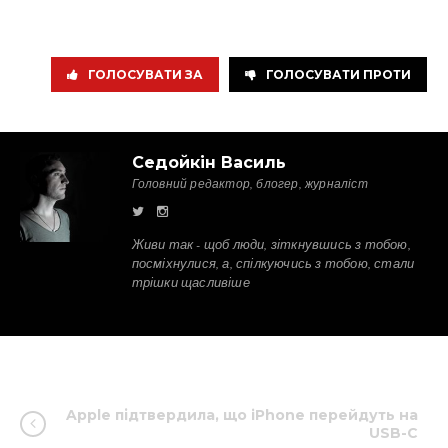
ГОЛОСУВАТИ ЗА
ГОЛОСУВАТИ ПРОТИ
Седойкін Василь
Головний редактор, блогер, журналіст
Живи так - щоб люди, зіткнувшись з тобою,
посміхнулися, а, спілкуючись з тобою, стали
трішки щасливіше
Apple підтвердила, що iPhone перейдуть на
USB-C