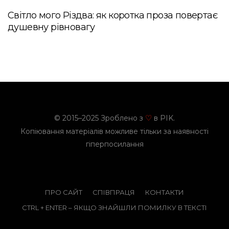
Світло мого Різдва: як коротка проза повертає
душевну рівновагу
© 2015–2025 Зроблено з
в PIK.
♡
Копіювання матеріалів можливе тільки за наявності
гіперпосилання
ПРО САЙТ
СПІВПРАЦЯ
КОНТАКТИ
CTRL + ENTER – ЯКЩО ЗНАЙШЛИ ПОМИЛКУ В ТЕКСТІ