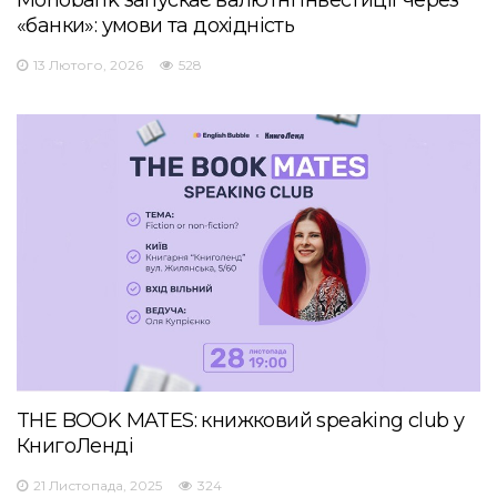
«банки»: умови та дохідність
13 Лютого, 2026
528
THE BOOK MATES: книжковий speaking club у
КнигоЛенді
21 Листопада, 2025
324