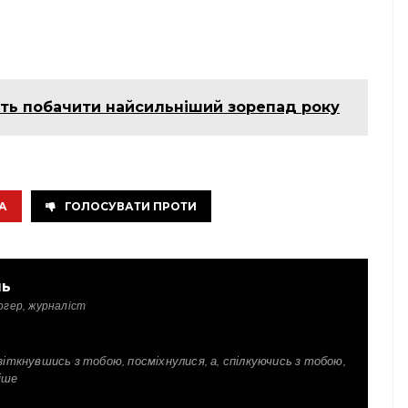
уть побачити найсильніший зорепад року
А
ГОЛОСУВАТИ ПРОТИ
ль
огер, журналіст
зіткнувшись з тобою, посміхнулися, а, спілкуючись з тобою,
іше