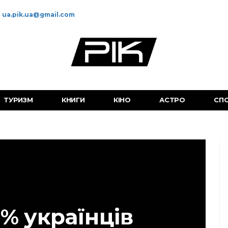
ua.pik.ua@gmail.com
ТУРИЗМ
КНИГИ
КІНО
АСТРО
СП
% українців