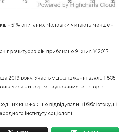
ків – 51% опитаних. Чоловіки читають менше –
 прочитує за рік приблизно 9 книг. У 2017
а 2019 року. Участь у дослідженні взяло 1 805
егіонів України, окрім окупованих територій.
одних книжок і не відвідували ні бібліотеку, ні
одного інституту соціології.