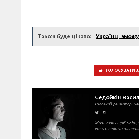
Також буде цікаво:
Українці змож
ГОЛОСУВАТИ З
Седойкін Васи
Головний редактор, бл
Живи так - щоб люди, 
стали трішки щаслив