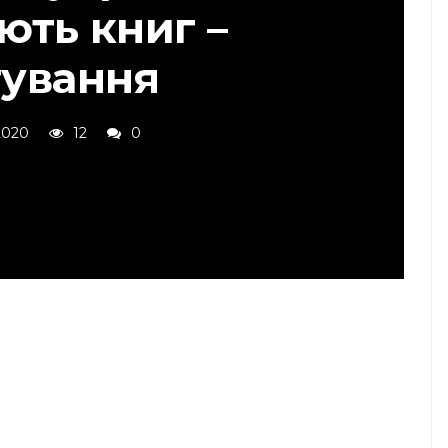
ють книг –
тування
 2020
12
0