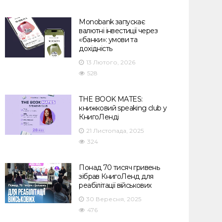
Monobank запускає
валютні інвестиції через
«банки»: умови та
дохідність
13 Лютого, 2026
528
THE BOOK MATES:
книжковий speaking club у
КнигоЛенді
21 Листопада, 2025
324
Понад 70 тисяч гривень
зібрав КнигоЛенд для
реабілітації військових
30 Вересня, 2025
476