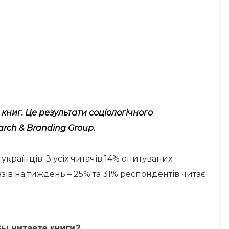
книг. Це результати соціологічного
rch & Branding Group.
раїнців. З усіх читачів 14% опитуваних
ів на тиждень – 25% та 31% респондентів читає