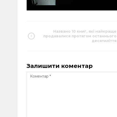
Названо 10 книг, які найкраще
продавалися протягом останнього
десятиліття
Залишити коментар