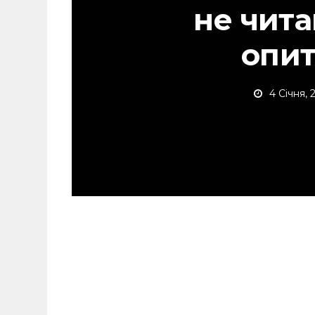
не чита
опи
4 Січня,