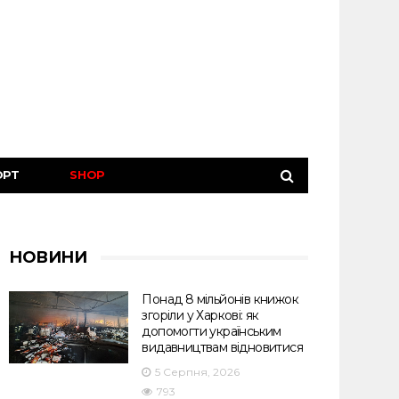
ОРТ
SHOP
НОВИНИ
Понад 8 мільйонів книжок
згоріли у Харкові: як
допомогти українським
видавництвам відновитися
5 Серпня, 2026
793