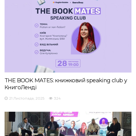
THE BOOK MATES: книжковий speaking club у
КнигоЛенді
21 Листопада, 2025
324