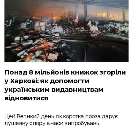
Понад 8 мільйонів книжок згоріли
у Харкові: як допомогти
українським видавництвам
відновитися
Цей Великий день: як коротка проза дарує
душевну опору в часи випробувань