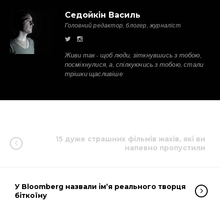
Седойкін Василь
Головний редактор, блогер, журналіст
Живи так - щоб люди, зіткнувшись з тобою,
посміхнулися, а, спілкуючись з тобою, стали
трішки щасливіше
15 дуже страшних фільмів жахів, які ви
напевно пропустили
У Bloomberg назвали ім’я реального творця
біткоїну