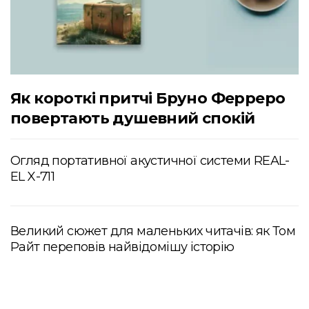
Як короткі притчі Бруно Ферреро
повертають душевний спокій
Огляд портативної акустичної системи REAL-
EL X-711
Великий сюжет для маленьких читачів: як Том
Райт переповів найвідомішу історію