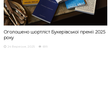
Оголошено шортліст Букерівської премії 2025
року
24 Вересня, 2025
699