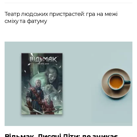
Театр людських пристрастей: гра на межі
сміху та фатуму
Відьмак. Лисячі Діти: де зникає