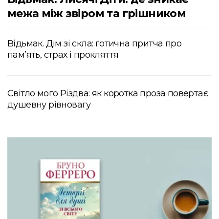
межа між звіром та грішником
Відьмак. Дім зі скла: ґотична притча про
пам’ять, страх і прокляття
Світло мого Різдва: як коротка проза повертає
душевну рівновагу