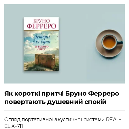
Як короткі притчі Бруно Ферреро
повертають душевний спокій
Огляд портативної акустичної системи REAL-
EL X-711