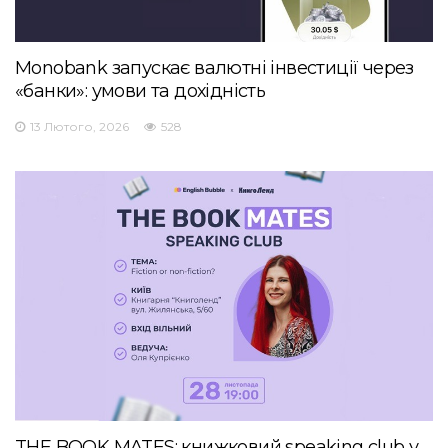
Monobank запускає валютні інвестиції через
«банки»: умови та дохідність
13 Лютого, 2026
528
THE BOOK MATES: книжковий speaking club у