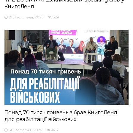
КнигоЛенді
21 Листопада, 2025
324
Понад 70 тисяч гривень зібрав КнигоЛенд
для реабілітації військових
30 Вересня, 2025
476