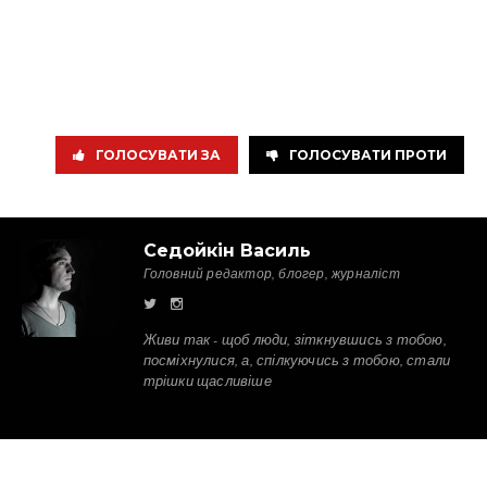
ГОЛОСУВАТИ ЗА
ГОЛОСУВАТИ ПРОТИ
Седойкін Василь
Головний редактор, блогер, журналіст
Живи так - щоб люди, зіткнувшись з тобою,
посміхнулися, а, спілкуючись з тобою, стали
трішки щасливіше