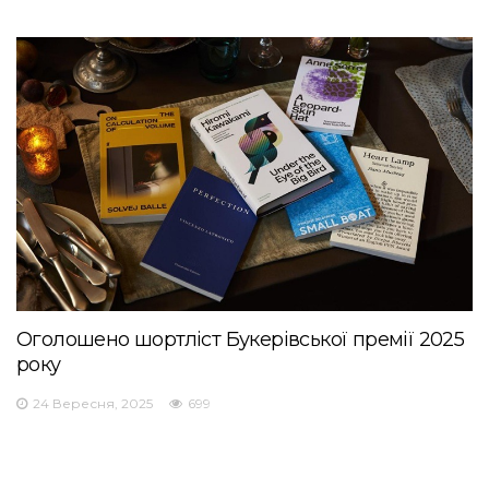
Оголошено шортліст Букерівської премії 2025
року
24 Вересня, 2025
699