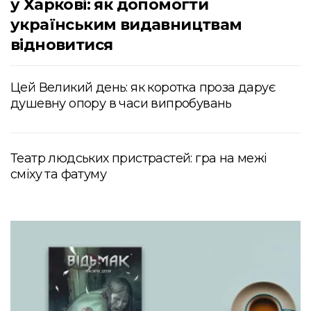
у Харкові: як допомогти
українським видавництвам
відновитися
Цей Великий день: як коротка проза дарує
душевну опору в часи випробувань
Театр людських пристрастей: гра на межі
сміху та фатуму