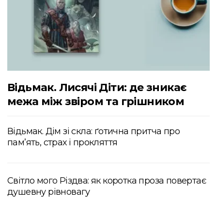
Відьмак. Лисячі Діти: де зникає
межа між звіром та грішником
Відьмак. Дім зі скла: ґотична притча про
пам’ять, страх і прокляття
Світло мого Різдва: як коротка проза повертає
душевну рівновагу