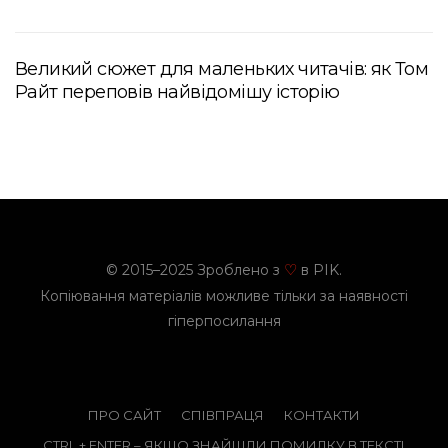
Великий сюжет для маленьких читачів: як Том
Райт переповів найвідомішу історію
© 2015–2025 Зроблено з
в PIK.
♡
Копіювання матеріалів можливе тільки за наявності
гіперпосилання
ПРО САЙТ
СПІВПРАЦЯ
КОНТАКТИ
CTRL + ENTER – ЯКЩО ЗНАЙШЛИ ПОМИЛКУ В ТЕКСТІ