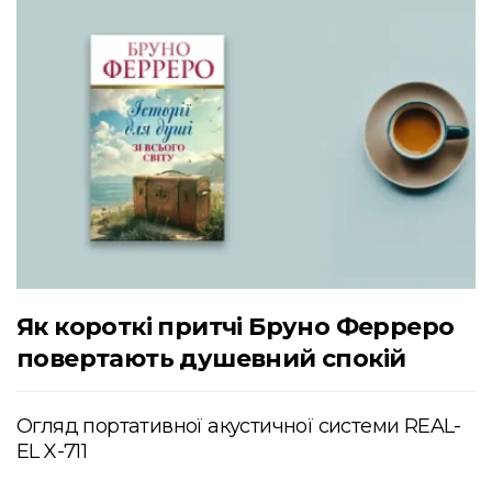
Як короткі притчі Бруно Ферреро
повертають душевний спокій
Огляд портативної акустичної системи REAL-
EL X-711