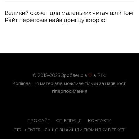
Великий сюжет для маленьких читачів: як Том
Райт переповів найвідомішу історію
© 2015–2025 Зроблено з
в PIK.
♡
Копіювання матеріалів можливе тільки за наявності
гіперпосилання
ПРО САЙТ
СПІВПРАЦЯ
КОНТАКТИ
CTRL + ENTER – ЯКЩО ЗНАЙШЛИ ПОМИЛКУ В ТЕКСТІ