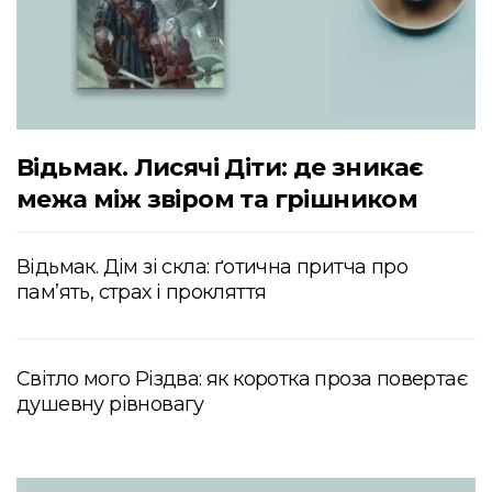
Відьмак. Лисячі Діти: де зникає
межа між звіром та грішником
Відьмак. Дім зі скла: ґотична притча про
пам’ять, страх і прокляття
Світло мого Різдва: як коротка проза повертає
душевну рівновагу