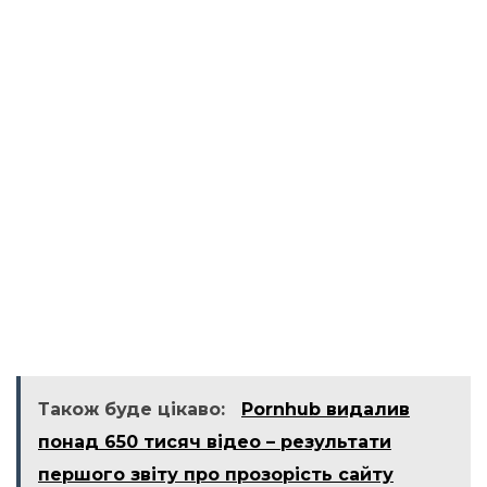
Також буде цікаво:
Pornhub видалив
понад 650 тисяч відео – результати
першого звіту про прозорість сайту