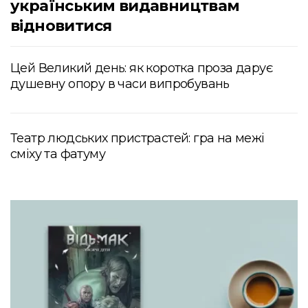
українським видавництвам
відновитися
Цей Великий день: як коротка проза дарує
душевну опору в часи випробувань
Театр людських пристрастей: гра на межі
сміху та фатуму