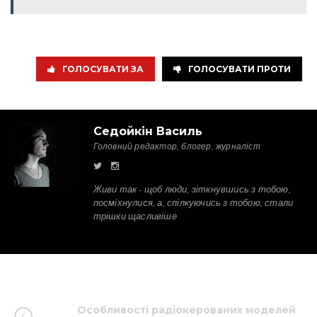
ГОЛОСУВАТИ ЗА
ГОЛОСУВАТИ ПРОТИ
Седойкін Василь
Головний редактор, блогер, журналіст
Живи так - щоб люди, зіткнувшись з тобою,
посміхнулися, а, спілкуючись з тобою, стали
трішки щасливіше
Особливості радіокерованих моделей