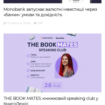
Monobank запускає валютні інвестиції через
«банки»: умови та дохідність
13 Лютого, 2026
528
THE BOOK MATES: книжковий speaking club у
КнигоЛенді