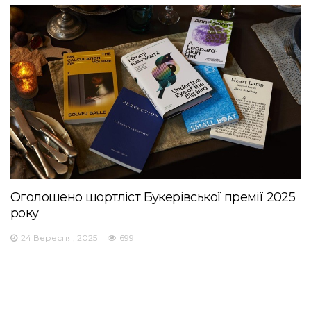
Оголошено шортліст Букерівської премії 2025
року
24 Вересня, 2025
699