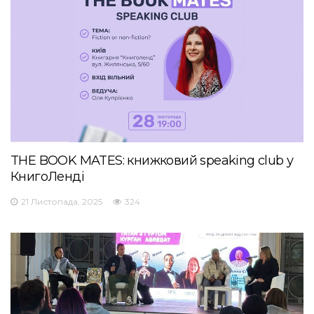
THE BOOK MATES: книжковий speaking club у
КнигоЛенді
21 Листопада, 2025
324