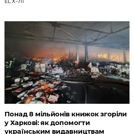
EL X-711
Понад 8 мільйонів книжок згоріли
у Харкові: як допомогти
українським видавництвам