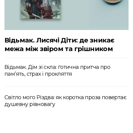
Відьмак. Лисячі Діти: де зникає
межа між звіром та грішником
Відьмак. Дім зі скла: ґотична притча про
пам’ять, страх і прокляття
Світло мого Різдва: як коротка проза повертає
душевну рівновагу