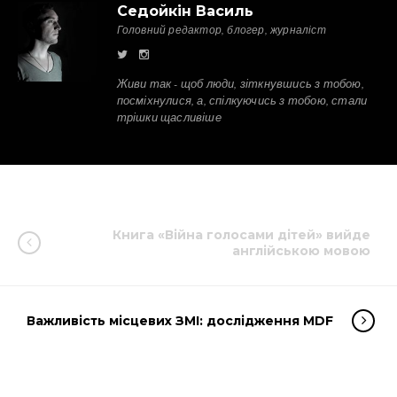
Седойкін Василь
Головний редактор, блогер, журналіст
Живи так - щоб люди, зіткнувшись з тобою,
посміхнулися, а, спілкуючись з тобою, стали
трішки щасливіше
Книга «Війна голосами дітей» вийде
англійською мовою
Важливість місцевих ЗМІ: дослідження MDF